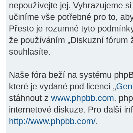
nepoužívejte jej. Vyhrazujeme si
učiníme vše potřebné pro to, ab
Přesto je rozumné tyto podmínk
že používáním „Diskuzní fórum ž
souhlasíte.
Naše fóra beží na systému phpBB
které je vydané pod licencí „
Gene
stáhnout z
www.phpbb.com
. ph
internetové diskuze. Pro další i
http://www.phpbb.com/
.