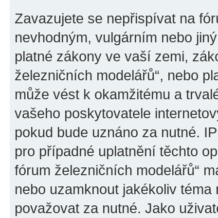
Zavazujete se nepřispívat na fó
nevhodným, vulgárním nebo jiný
platné zákony ve vaší zemi, záko
železničních modelářů“, nebo pl
může vést k okamžitému a trval
vašeho poskytovatele internetový
pokud bude uznáno za nutné. IP
pro případné uplatnění těchto op
fórum železničních modelářů“ má
nebo uzamknout jakékoliv téma 
považovat za nutné. Jako uživat