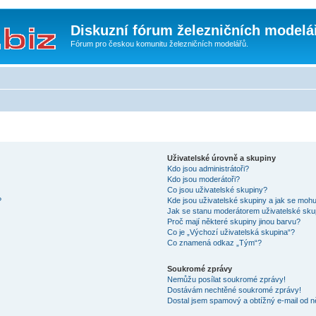
Diskuzní fórum železničních modelá
Fórum pro českou komunitu železničních modelářů.
Uživatelské úrovně a skupiny
Kdo jsou administrátoři?
Kdo jsou moderátoři?
Co jsou uživatelské skupiny?
?
Kde jsou uživatelské skupiny a jak se mohu
Jak se stanu moderátorem uživatelské sku
Proč mají některé skupiny jinou barvu?
Co je „Výchozí uživatelská skupina“?
Co znamená odkaz „Tým“?
Soukromé zprávy
Nemůžu posílat soukromé zprávy!
Dostávám nechtěné soukromé zprávy!
Dostal jsem spamový a obtížný e-mail od n