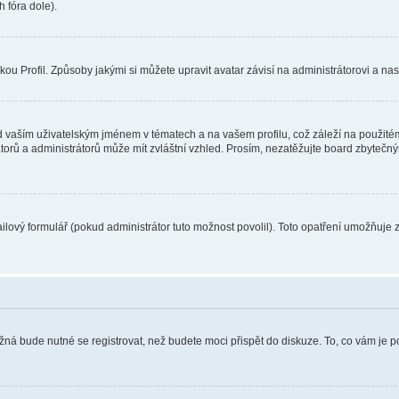
 fóra dole).
u Profil. Způsoby jakými si můžete upravit avatar závisí na administrátorovi a na
 vaším uživatelským jménem v tématech a na vašem profilu, což záleží na použitém
rátorů a administrátorů může mít zvláštní vzhled. Prosím, nezatěžujte board zbytečn
lový formulář (pokud administrátor tuto možnost povolil). Toto opatření umožňuje 
žná bude nutné se registrovat, než budete moci přispět do diskuze. To, co vám je 