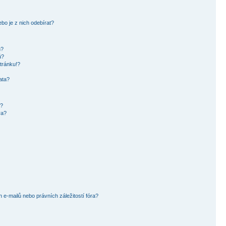
bo je z nich odebírat?
h?
ů?
tránku!?
ata?
i?
ra?
e-mailů nebo právních záležitostí fóra?