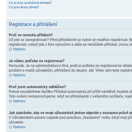
Co to jsou uzamčená témata?
Co jsou ikony témat?
Registrace a přihlášení
Proč se nemohu přihlásit?
Už jste se zaregistrovali? Před přihlášením je nutné se nejdříve registrovat.
registrovali, nebyli jste z fóra vyloučeni a stále se nemůžete přihlásit, zno
Nahoru
Je vůbec potřeba se registrovat?
Nemusíte. Je na administrátorovi fóra, jestli je potřeba se registrovat ke 
posílání e-mailů uživatelům, přihlášení do skupin, atd. Vřele vám tedy registr
Nahoru
Proč jsem automaticky odhlášen?
Pokud nezaškrtnete tlačítko
Přihlásit automaticky při příští návštěvě
, budete p
Toto ovšem nedoporučujeme, když se přihlašujete z veřejného počítače, např. 
Nahoru
Jak zabráním, aby se moje uživatelské jméno objevilo v seznamu právě 
V Uživatelském panelu najdete pod položkou „Nastavení“ volbu
Skrýt moji př
uživatele.
Nahoru