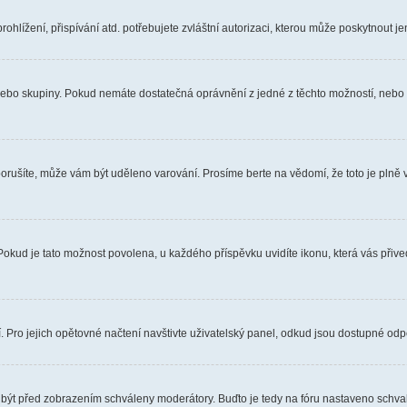
hlížení, přispívání atd. potřebujete zvláštní autorizaci, kterou může poskytnout jen
, nebo skupiny. Pokud nemáte dostatečná oprávnění z jedné z těchto možností, nebo n
e porušíte, může vám být uděleno varování. Prosíme berte na vědomí, že toto je pl
 Pokud je tato možnost povolena, u každého příspěvku uvidíte ikonu, která vás přiv
Pro jejich opětovné načtení navštivte uživatelský panel, odkud jsou dostupné odpo
 být před zobrazením schváleny moderátory. Buďto je tedy na fóru nastaveno schvalo