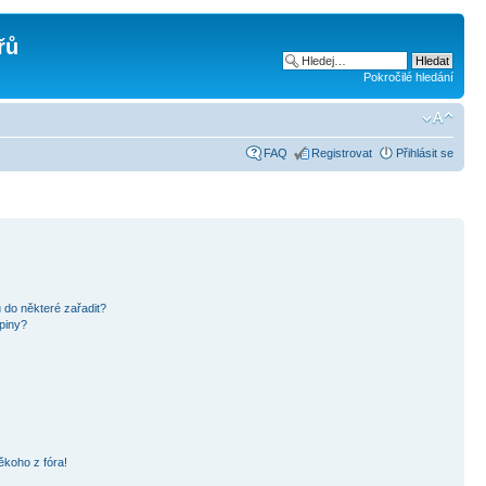
řů
Pokročilé hledání
FAQ
Registrovat
Přihlásit se
 do některé zařadit?
piny?
ěkoho z fóra!