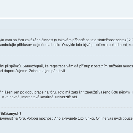
 Byla vám na fóru zakázána činnost (v takovém případě se tato skutečnost zobrazí)? 
vu zkontrolujte přihlašovací jméno a heslo. Obvykle toto bývá problém a pokud není, 
vkládání příspěvků. Samozřejmě, že registrace vám dá přístup k ostatním službám ne
aci doporučujeme. Zabere to jen pár chvil.
řihlášeni jen po dobu práce na fóru. Toto má zabránit zneužití vašeho účtu někým jiný
v knihovně, internetové kavárně, univerzitě atd.
přihlášených?
ítomnost na fóru
. Volbou možnosti
Ano
aktivujete tuto funkci. Online vás uvidí pouz