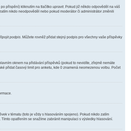
o přispění) kliknutím na tlačítko
upravit
. Pokud již někdo odpověděl na váš
ud zatím nikdo neodpověděl nebo pokud moderátor či administrátor změnili
řipojit podpis
. Můžete rovněž přidat stejný podpis pro všechny vaše příspěvky
lavním oknem na přidávání příspěvků (pokud to nevidíte, zřejmě nemáte
také přidat časový limit pro anketu, kde 0 znamená neomezenou volbu. Počet
formace.
vek v tématu (toto je vždy s hlasováním spojeno). Pokud nikdo zatím
. Tímto opatřením se snažíme zabránit manipulaci s výsledky hlasování.