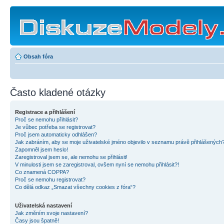
Obsah fóra
Často kladené otázky
Registrace a přihlášení
Proč se nemohu přihlásit?
Je vůbec potřeba se registrovat?
Proč jsem automaticky odhlášen?
Jak zabráním, aby se moje uživatelské jméno objevilo v seznamu právě přihlášených
Zapomněl jsem heslo!
Zaregistroval jsem se, ale nemohu se přihlásit!
V minulosti jsem se zaregistroval, ovšem nyní se nemohu přihlásit?!
Co znamená COPPA?
Proč se nemohu registrovat?
Co dělá odkaz „Smazat všechny cookies z fóra“?
Uživatelská nastavení
Jak změním svoje nastavení?
Časy jsou špatně!