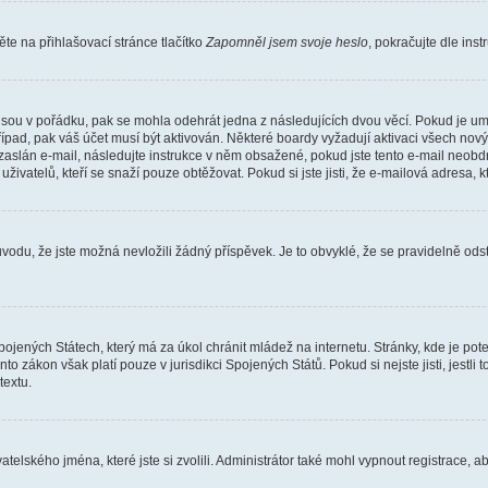
e na přihlašovací stránce tlačítko
Zapomněl jsem svoje heslo
, pokračujte dle ins
jsou v pořádku, pak se mohla odehrát jedna z následujících dvou věcí. Pokud je um
řípad, pak váš účet musí být aktivován. Některé boardy vyžadují aktivaci všech nov
yl zaslán e-mail, následujte instrukce v něm obsažené, pokud jste tento e-mail neobd
uživatelů, kteří se snaží pouze obtěžovat. Pokud si jste jisti, že e-mailová adresa, k
du, že jste možná nevložili žádný příspěvek. Je to obvyklé, že se pravidelně odstra
ojených Státech, který má za úkol chránit mládež na internetu. Stránky, kde je po
nto zákon však platí pouze v jurisdikci Spojených Států. Pokud si nejste jisti, jestl
extu.
atelského jména, které jste si zvolili. Administrátor také mohl vypnout registrace, 