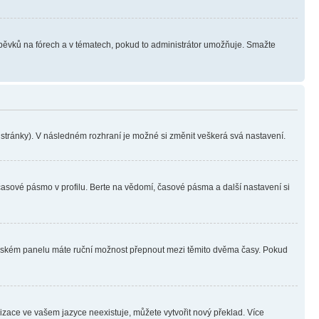
íspěvků na fórech a v tématech, pokud to administrátor umožňuje. Smažte
i stránky). V následném rozhraní je možné si změnit veškerá svá nastavení.
časové pásmo v profilu. Berte na vědomí, časové pásma a další nastavení si
ivatelském panelu máte ruční možnost přepnout mezi těmito dvěma časy. Pokud
lizace ve vašem jazyce neexistuje, můžete vytvořit nový překlad. Více