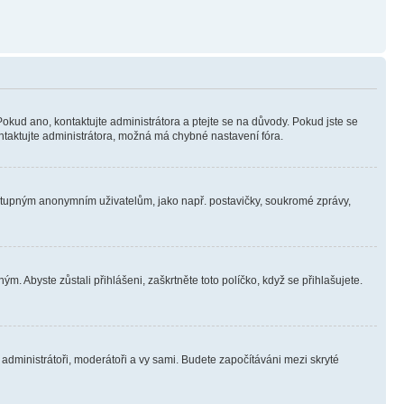
Pokud ano, kontaktujte administrátora a ptejte se na důvody. Pokud jste se
kontaktujte administrátora, možná má chybné nastavení fóra.
dostupným anonymním uživatelům, jako např. postavičky, soukromé zprávy,
m. Abyste zůstali přihlášeni, zaškrtněte toto políčko, když se přihlašujete.
e administrátoři, moderátoři a vy sami. Budete započítáváni mezi skryté