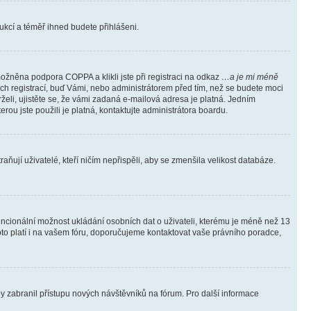
trukcí a téměř ihned budete přihlášeni.
ožněna podpora COPPA a klikli jste při registraci na odkaz
…a je mi méně
ých registrací, buď Vámi, nebo administrátorem před tím, než se budete moci
rželi, ujistěte se, že vámi zadaná e-mailová adresa je platná. Jedním
terou jste použili je platná, kontaktujte administrátora boardu.
ňují uživatelé, kteří ničím nepřispěli, aby se zmenšila velikost databáze.
tencionální možnost ukládání osobních dat o uživateli, kterému je méně než 13
i toto platí i na vašem fóru, doporučujeme kontaktovat vaše právního poradce,
aby zabranil přístupu nových návštěvníků na fórum. Pro další informace