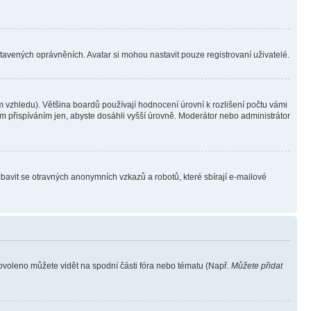
stavených oprávněních. Avatar si mohou nastavit pouze registrovaní uživatelé.
 vzhledu). Většina boardů používají hodnocení úrovní k rozlišení počtu vámi
ým přispíváním jen, abyste dosáhli vyšší úrovně. Moderátor nebo administrátor
zbavit se otravných anonymních vzkazů a robotů, které sbírají e-mailové
povoleno můžete vidět na spodní části fóra nebo tématu (Např.
Můžete přidat