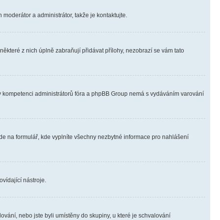
 moderátor a administrátor, takže je kontaktujte.
ěkteré z nich úplně zabraňují přidávat přílohy, nezobrazí se vám tato
ně v kompetenci administrátorů fóra a phpBB Group nemá s vydáváním varování
ede na formulář, kde vyplníte všechny nezbytné informace pro nahlášení
vídající nástroje.
vání, nebo jste byli umístěny do skupiny, u které je schvalování