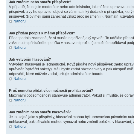
Jak změním nebo smažu příspěvek?
V případě, že nejste moderátor nebo administrátor, tak můžete upravovat neb
příspěvek a vy ho upravíte, objeví se vám malinký dodatek u příspěvku, který
příspěvek (ti by měli sami zanechat vzkaz proč jej změnili). Normální uživa
Nahoru
Jak přidám podpis k mému příspěvku?
Přidat podpis znamená, že si musíte nejdřív nějaký vytvořit. To uděláte přes 
zaškrtnutím příslušného políčka v nastavení profilu (je možné nepřidávat po
Nahoru
Jak vytvořím hlasování?
Vytvoření hlasování je jednoduché. Když přidáte nový příspěvek (nebo upravuj
oprávnění vytvářet ankety). Měli byste zadat název ankety a pak alespoň dv
odpovědí, které můžete zadat, určuje administrátor boardu.
Nahoru
Proč nemohu přidat více možností pro hlasování?
Maximální počet možností stanovuje administrátor. Pokud si myslíte, že opravd
Nahoru
Jak změním nebo smažu hlasování?
Je to stejné jako s příspěvky, hlasování mohou být upravována původním aut
nehlasoval, pak uživatelé mohou vymazat nebo změnit položku v hlasování, v 
Nahoru