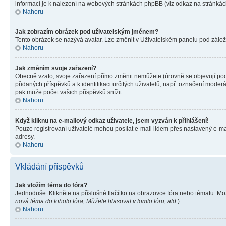
informací je k nalezení na webových stránkách phpBB (viz odkaz na stránkách
Nahoru
Jak zobrazím obrázek pod uživatelským jménem?
Tento obrázek se nazývá avatar. Lze změnit v Uživatelském panelu pod záložko
Nahoru
Jak změním svoje zařazení?
Obecně vzato, svoje zařazení přímo změnit nemůžete (úrovně se objevují pod
přidaných příspěvků a k identifikaci určitých uživatelů, např. označení mode
pak může počet vašich příspěvků snížit.
Nahoru
Když kliknu na e-mailový odkaz uživatele, jsem vyzván k přihlášení!
Pouze registrovaní uživatelé mohou posílat e-mail lidem přes nastavený e-mai
adresy.
Nahoru
Vkládání příspěvků
Jak vložím téma do fóra?
Jednoduše. Klikněte na příslušné tlačítko na obrazovce fóra nebo tématu. Mo
nová téma do tohoto fóra, Můžete hlasovat v tomto fóru, atd.
).
Nahoru