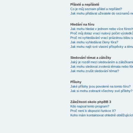
Přátelé a nepřátelé
Co je můj seznam přátel a nepřátel?
Jak mohu přidávat uživatele do seznamů ne
Hledání na fóru
Jak mohu hledat v jednom nebo více fórec
Proč můj dotaz vrací nulový počet výsledk
Proč mi vyhledávání vrací prázdnou bílou s
Jak mohu vyhledávat členy fóra?
Jak mohu najít své vlastní příspěvky a tém
Sledování témat a záložky
Jaký je rozdíl mezi sledováním a záložkam
Jak mohu sledovat zvolená témata nebo fó
Jak mohu zrušit sledování témat?
Přílohy
Jaké přílohy jsou povolené na tomto fóru?
Jak si mohu zobrazit všechny své přílohy?
Záležitosti okolo phpBB 3
Kdo napsal tento program?
Proč není k dispozici funkce X?
Koho mám kontaktovat ohledně obtěžujících 