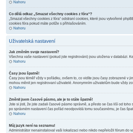
Nahoru
Co dělá odkaz „Smazat všechny cookies z fóra“?
„Smazat všechny cookies z fóra“ odstraní cookies, které jsou vytvořené phpBB
cookies fóra pokud máte potíže s přihlašováním.
Nahoru
Uživatelská nastavení
Jak změním svoje nastavení?
Všechna vaše nastavení (pokud jste registrováni) jsou uložena v databázi. K
Nahoru
Časy jsou špatně!
Časy jsou téměř vždy v pořádku, ovšem to, co vidíte jsou časy zobrazené v j
mohou měnit jen registrovaní uživatelé. Anonymním uživatelům bude vždy zo
Nahoru
Změnil jsem časové pásmo, ale je to stále špatně!
Jste si jisti, že jste zadali časové pásmo správně, a přesto se čas liší od 
po správném nastavení čas pořád neodpovídá tomu současnému, je čas špatn
Nahoru
Můj jazyk není na seznamu!
Administrátor nenainstaloval vaši lokalizaci nebo nikdo nepřeložil fórum do 