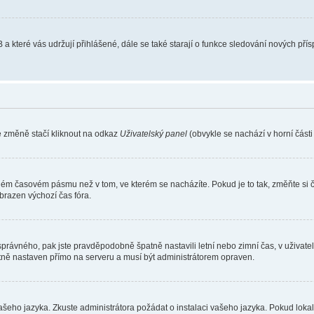
 a které vás udržují přihlášené, dále se také starají o funkce sledování nových př
e změně stačí kliknout na odkaz
Uživatelský panel
(obvykle se nachází v horní část
iném časovém pásmu než v tom, ve kterém se nacházíte. Pokud je to tak, změňte si 
brazen výchozí čas fóra.
toho správného, pak jste pravděpodobně špatně nastavili letní nebo zimní čas, v už
ě nastaven přímo na serveru a musí být administrátorem opraven.
vašeho jazyka. Zkuste administrátora požádat o instalaci vašeho jazyka. Pokud loka