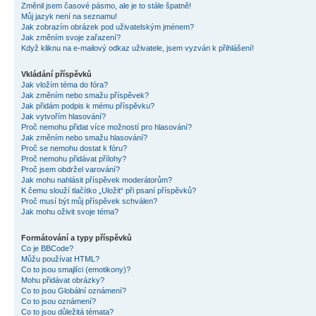
Změnil jsem časové pásmo, ale je to stále špatně!
Můj jazyk není na seznamu!
Jak zobrazím obrázek pod uživatelským jménem?
Jak změním svoje zařazení?
Když kliknu na e-mailový odkaz uživatele, jsem vyzván k přihlášení!
Vkládání příspěvků
Jak vložím téma do fóra?
Jak změním nebo smažu příspěvek?
Jak přidám podpis k mému příspěvku?
Jak vytvořím hlasování?
Proč nemohu přidat více možností pro hlasování?
Jak změním nebo smažu hlasování?
Proč se nemohu dostat k fóru?
Proč nemohu přidávat přílohy?
Proč jsem obdržel varování?
Jak mohu nahlásit příspěvek moderátorům?
K čemu slouží tlačítko „Uložit“ při psaní příspěvků?
Proč musí být můj příspěvek schválen?
Jak mohu oživit svoje téma?
Formátování a typy příspěvků
Co je BBCode?
Můžu používat HTML?
Co to jsou smajlíci (emotikony)?
Mohu přidávat obrázky?
Co to jsou Globální oznámení?
Co to jsou oznámení?
Co to jsou důležitá témata?