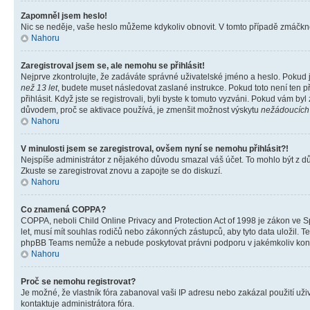
Zapomněl jsem heslo!
Nic se neděje, vaše heslo můžeme kdykoliv obnovit. V tomto případě zmáčknět
Nahoru
Zaregistroval jsem se, ale nemohu se přihlásit!
Nejprve zkontrolujte, že zadáváte správné uživatelské jméno a heslo. Pokud 
než 13 let
, budete muset následovat zaslané instrukce. Pokud toto není ten p
přihlásit. Když jste se registrovali, byli byste k tomuto vyzváni. Pokud vám b
důvodem, proč se aktivace používá, je zmenšit možnost výskytu
nežádoucích
Nahoru
V minulosti jsem se zaregistroval, ovšem nyní se nemohu přihlásit?!
Nejspíše administrátor z nějakého důvodu smazal váš účet. To mohlo být z důvo
Zkuste se zaregistrovat znovu a zapojte se do diskuzí.
Nahoru
Co znamená COPPA?
COPPA, neboli Child Online Privacy and Protection Act of 1998 je zákon ve Sp
let, musí mít souhlas rodičů nebo zákonných zástupců, aby tyto data uložil. Te
phpBB Teams nemůže a nebude poskytovat právni podporu v jakémkoliv kont
Nahoru
Proč se nemohu registrovat?
Je možné, že vlastník fóra zabanoval vaši IP adresu nebo zakázal použití uživ
kontaktuje administrátora fóra.