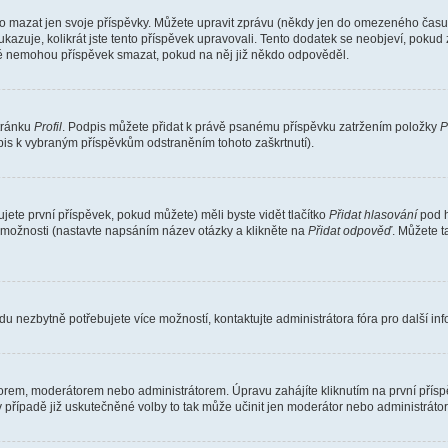
o mazat jen svoje příspěvky. Můžete upravit zprávu (někdy jen do omezeného času p
 ukazuje, kolikrát jste tento příspěvek upravovali. Tento dodatek se neobjeví, pok
telé nemohou příspěvek smazat, pokud na něj již někdo odpověděl.
stránku
Profil
. Podpis můžete přidat k právě psanému příspěvku zatržením položky
P
dpis k vybraným příspěvkům odstraněním tohoto zaškrtnutí).
ete první příspěvek, pokud můžete) měli byste vidět tlačítko
Přidat hlasování
pod h
ě možnosti (nastavte napsáním název otázky a klikněte na
Přidat odpověď
. Můžete 
u nezbytně potřebujete více možností, kontaktujte administrátora fóra pro další in
orem, moderátorem nebo administrátorem. Úpravu zahájíte kliknutím na první příspě
případě již uskutečněné volby to tak může učinit jen moderátor nebo administrátor