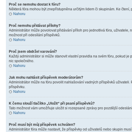
Proč se nemohu dostat k fóru?
Některá fóra mohou být znepřístupněna určitým lidem či skupinám. Ke čtení, pro
Nahoru
Proč nemohu přidávat přílohy?
Administrátor může povolovat přidávání příloh pro jednotlivá fóra, uživatele
možnost při odesílání příspěvků.
Nahoru
Proč jsem obdržel varování?
Každý administrátor si může stanovit vlastní pravidla na svém fóru, pokud j
nic společného.
Nahoru
Jak mohu nahlásit příspěvek moderátorům?
Administrátor může na fóru povolit nahlašování vadných příspěvků uživateli.
příspěvku.
Nahoru
K čemu slouží tlačítko „Uložit“ při psaní příspěvků?
Tato možnost vám umožňuje uložit si rozepsané zprávy pro pozdější odeslání. 
Nahoru
Proč musí být můj příspěvek schválen?
Administrátor fóra může nastavit, že příspěvky od uživatelů nebo skupin musí