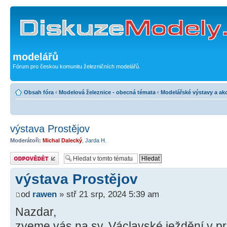
modelářů
Fórum pro českou komunitu železničních modelářů.
Obsah fóra
‹
Modelová železnice - obecná témata
‹
Modelářské výstavy a ak
výstava Prostějov
Moderátoři:
Michal Dalecký
,
Jarda H.
Odeslat odpověď
výstava Prostějov
od
rawen
» stř 21 srp, 2024 5:39 am
Nazdar,
zveme vás na sv. Václavské ježdění v p