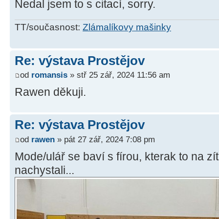
Nedal jsem to s citací, sorry.
TT/současnost:
Zlámalíkovy mašinky
Re: výstava Prostějov
od
romansis
» stř 25 zář, 2024 11:56 am
Rawen děkuji.
Re: výstava Prostějov
od
rawen
» pát 27 zář, 2024 7:08 pm
Mode/ulář se baví s fírou, kterak to na zí
nachystali...