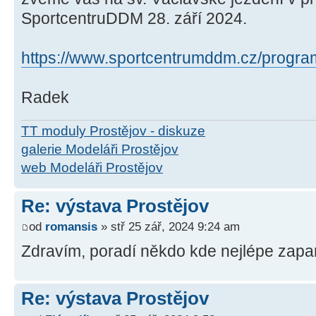
SportcentruDDM 28. září 2024.
https://www.sportcentrumddm.cz/program-
Radek
TT moduly Prostějov - diskuze
galerie Modeláři Prostějov
web Modeláři Prostějov
Re: výstava Prostějov
od
romansis
» stř 25 zář, 2024 9:24 am
Zdravím, poradí někdo kde nejlépe zapa
Re: výstava Prostějov