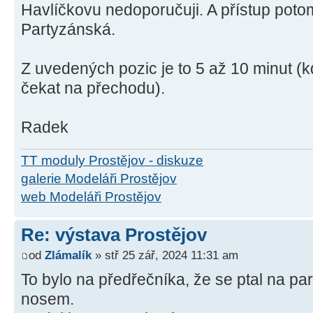
Havlíčkovu nedoporučuji. A přístup poto
Partyzánská.
Z uvedených pozic je to 5 až 10 minut (
čekat na přechodu).
Radek
TT moduly Prostějov - diskuze
galerie Modeláři Prostějov
web Modeláři Prostějov
Re: výstava Prostějov
od
Zlámalík
» stř 25 zář, 2024 11:31 am
To bylo na předřečníka, že se ptal na p
nosem.