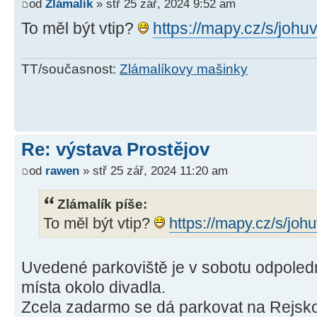
od
Zlámalík
» stř 25 zář, 2024 9:52 am
To měl být vtip?
https://mapy.cz/s/joh
TT/současnost:
Zlámalíkovy mašinky
Re: výstava Prostějov
od
rawen
» stř 25 zář, 2024 11:20 am
Zlámalík píše:
To měl být vtip?
https://mapy.cz/s/jo
Uvedené parkoviště je v sobotu odpoled
místa okolo divadla.
Zcela zadarmo se dá parkovat na Rejsk