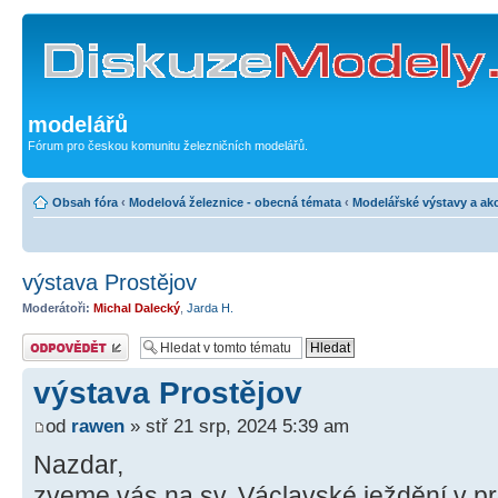
modelářů
Fórum pro českou komunitu železničních modelářů.
Obsah fóra
‹
Modelová železnice - obecná témata
‹
Modelářské výstavy a ak
výstava Prostějov
Moderátoři:
Michal Dalecký
,
Jarda H.
Odeslat odpověď
výstava Prostějov
od
rawen
» stř 21 srp, 2024 5:39 am
Nazdar,
zveme vás na sv. Václavské ježdění v p