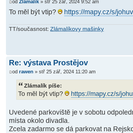
od
Zlámalík
» stř 25 zář, 2024 9:52 am
To měl být vtip?
https://mapy.cz/s/joh
TT/současnost:
Zlámalíkovy mašinky
Re: výstava Prostějov
od
rawen
» stř 25 zář, 2024 11:20 am
Zlámalík píše:
To měl být vtip?
https://mapy.cz/s/jo
Uvedené parkoviště je v sobotu odpoled
místa okolo divadla.
Zcela zadarmo se dá parkovat na Rejsk