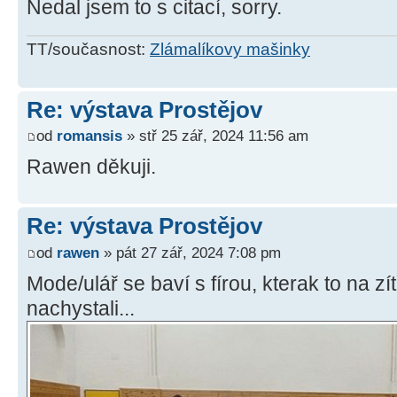
Nedal jsem to s citací, sorry.
TT/současnost:
Zlámalíkovy mašinky
Re: výstava Prostějov
od
romansis
» stř 25 zář, 2024 11:56 am
Rawen děkuji.
Re: výstava Prostějov
od
rawen
» pát 27 zář, 2024 7:08 pm
Mode/ulář se baví s fírou, kterak to na zí
nachystali...