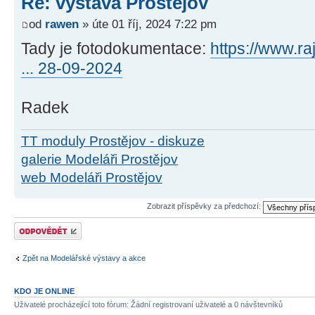
Re: výstava Prostějov
od
rawen
» úte 01 říj, 2024 7:22 pm
Tady je fotodokumentace:
https://www.ra
... 28-09-2024
Radek
TT moduly Prostějov - diskuze
galerie Modeláři Prostějov
web Modeláři Prostějov
Zobrazit příspěvky za předchozí:
Odeslat odpověď
Zpět na Modelářské výstavy a akce
KDO JE ONLINE
Uživatelé procházející toto fórum: Žádní registrovaní uživatelé a 0 návštevníků