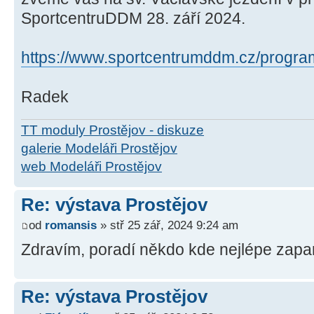
SportcentruDDM 28. září 2024.
https://www.sportcentrumddm.cz/program-
Radek
TT moduly Prostějov - diskuze
galerie Modeláři Prostějov
web Modeláři Prostějov
Re: výstava Prostějov
od
romansis
» stř 25 zář, 2024 9:24 am
Zdravím, poradí někdo kde nejlépe zapa
Re: výstava Prostějov