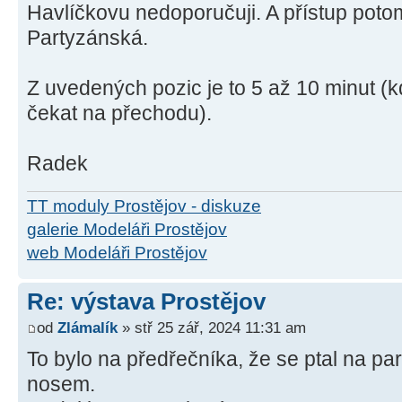
Havlíčkovu nedoporučuji. A přístup poto
Partyzánská.
Z uvedených pozic je to 5 až 10 minut (
čekat na přechodu).
Radek
TT moduly Prostějov - diskuze
galerie Modeláři Prostějov
web Modeláři Prostějov
Re: výstava Prostějov
od
Zlámalík
» stř 25 zář, 2024 11:31 am
To bylo na předřečníka, že se ptal na p
nosem.