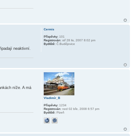
Cermis
Příspěvky:
101
Registrován:
stř 28 lis, 2007 8:02 pm
Bydliště:
Č.Budějovice
padají neaktivní.
ránkách níže. A má
Vladimír_B
Příspěvky:
1234
Registrován:
ned 02 bře, 2008 6:57 pm
Bydliště:
Plzeň