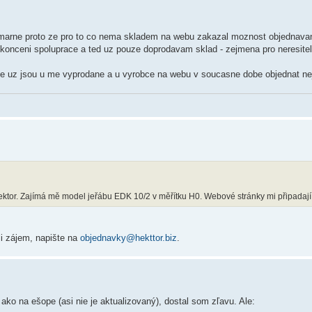
primarne proto ze pro to co nema skladem na webu zakazal moznost objednavan
ukonceni spoluprace a ted uz pouze doprodavam sklad - zejmena pro neresitel
ale uz jsou u me vyprodane a u vyrobce na webu v soucasne dobe objednat ne
ektor. Zajímá mě model jeřábu EDK 10/2 v měřítku H0. Webové stránky mi připadají 
li zájem, napište na
objednavky@hekttor.biz
.
ako na ešope (asi nie je aktualizovaný), dostal som zľavu. Ale: