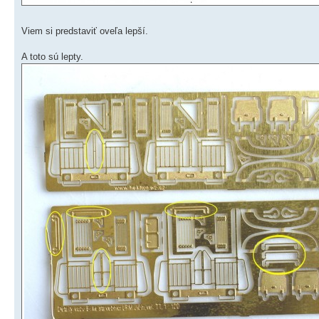
Viem si predstaviť oveľa lepší.
A toto sú lepty.