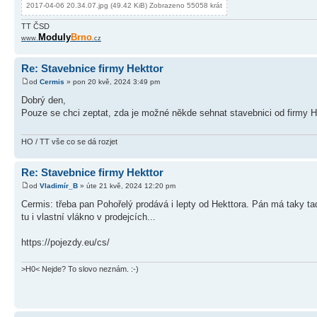
2017-04-06 20.34.07.jpg (49.42 KiB) Zobrazeno 55058 krát
TT ČSD
Moduly
Brno
www.
.cz
Re: Stavebnice firmy Hekttor
od
Cermis
» pon 20 kvě, 2024 3:49 pm
Dobrý den,
Pouze se chci zeptat, zda je možné někde sehnat stavebnici od firmy H
HO / TT vše co se dá rozjet
Re: Stavebnice firmy Hekttor
od
Vladimír_B
» úte 21 kvě, 2024 12:20 pm
Cermis: třeba pan Pohořelý prodává i lepty od Hekttora. Pán má taky tad
tu i vlastní vlákno v prodejcích...
https://pojezdy.eu/cs/
>H0< Nejde? To slovo neznám. :-)