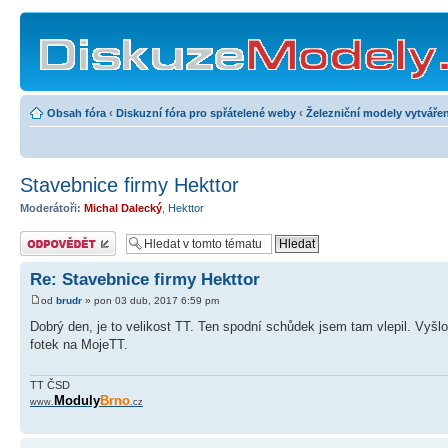
Obsah fóra
‹
Diskuzní fóra pro spřátelené weby
‹
Železniční modely vytvářen
Stavebnice firmy Hekttor
Moderátoři:
Michal Dalecký
,
Hekttor
Odeslat odpověď
Re: Stavebnice firmy Hekttor
od
brudr
» pon 03 dub, 2017 6:59 pm
Dobrý den, je to velikost TT. Ten spodní schůdek jsem tam vlepil. Vyšl
fotek na MojeTT.
TT ČSD
Moduly
Brno
www.
.cz