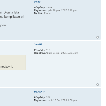
vvitty
Příspěvky:
2869
Registrován:
pát 28 pro, 2007 7:11 pm
i. Dlouha leta
Bydliště:
Praha
ne komplikace pri
jdou.
JuraHT
Příspěvky:
116
Registrován:
úte 24 srp, 2021 12:01 pm
neaktivní.
marian_r
Příspěvky:
579
Registrován:
sob 10 čer, 2023 1:59 pm