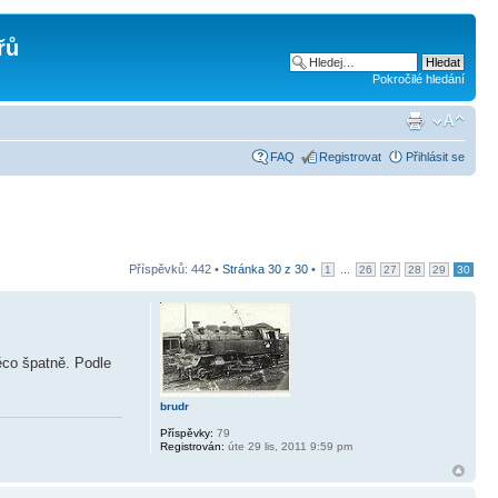
řů
Pokročilé hledání
FAQ
Registrovat
Přihlásit se
Příspěvků: 442 •
Stránka
30
z
30
•
...
1
26
27
28
29
30
ěco špatně. Podle
brudr
Příspěvky:
79
Registrován:
úte 29 lis, 2011 9:59 pm