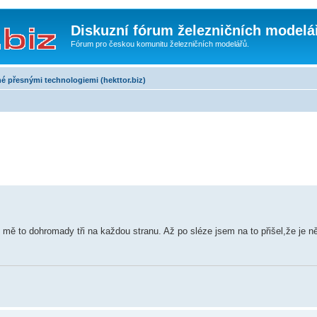
Diskuzní fórum železničních modelá
Fórum pro českou komunitu železničních modelářů.
é přesnými technologiemi (hekttor.biz)
o mě to dohromady tři na každou stranu. Až po sléze jsem na to přišel,že je n