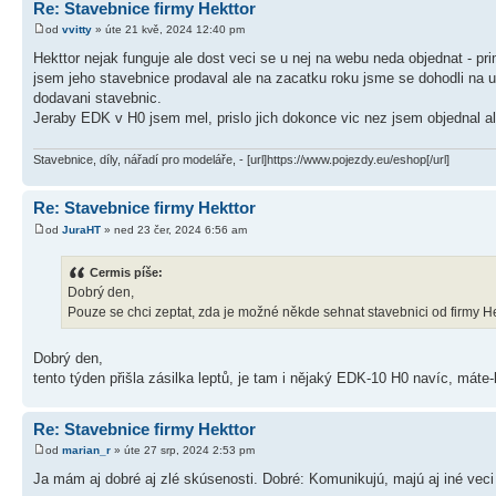
Re: Stavebnice firmy Hekttor
od
vvitty
» úte 21 kvě, 2024 12:40 pm
Hekttor nejak funguje ale dost veci se u nej na webu neda objednat - 
jsem jeho stavebnice prodaval ale na zacatku roku jsme se dohodli na 
dodavani stavebnic.
Jeraby EDK v H0 jsem mel, prislo jich dokonce vic nez jsem objednal 
Stavebnice, díly, nářadí pro modeláře, - [url]https://www.pojezdy.eu/eshop[/url]
Re: Stavebnice firmy Hekttor
od
JuraHT
» ned 23 čer, 2024 6:56 am
Cermis píše:
Dobrý den,
Pouze se chci zeptat, zda je možné někde sehnat stavebnici od firmy H
Dobrý den,
tento týden přišla zásilka leptů, je tam i nějaký EDK-10 H0 navíc, máte-
Re: Stavebnice firmy Hekttor
od
marian_r
» úte 27 srp, 2024 2:53 pm
Ja mám aj dobré aj zlé skúsenosti. Dobré: Komunikujú, majú aj iné veci 