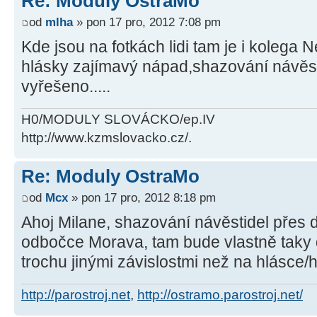
Re: Moduly OstraMo
od
mlha
» pon 17 pro, 2012 7:08 pm
Kde jsou na fotkách lidi tam je i kolega Ne
hlásky zajímavý nápad,shazování návěst
vyřešeno.....
H0/MODULY SLOVÁCKO/ep.IV
http://www.kzmslovacko.cz/.
Re: Moduly OstraMo
od
Mcx
» pon 17 pro, 2012 8:18 pm
Ahoj Milane, shazování návěstidel přes 
odbočce Morava, tam bude vlastně taky d
trochu jinými závislostmi než na hlásce/h
http://parostroj.net
,
http://ostramo.parostroj.net/