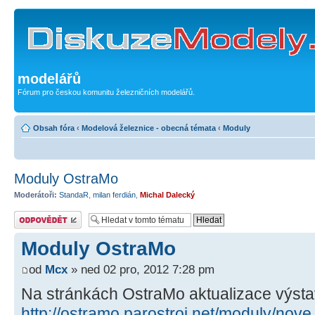
modelářů
Fórum pro českou komunitu železničních modelářů.
Obsah fóra
‹
Modelová železnice - obecná témata
‹
Moduly
Moduly OstraMo
Moderátoři:
StandaR
,
milan ferdián
,
Michal Dalecký
Odeslat odpověď
Moduly OstraMo
od
Mcx
» ned 02 pro, 2012 7:28 pm
Na stránkách OstraMo aktualizace výst
http://ostramo.parostroj.net/moduly/no