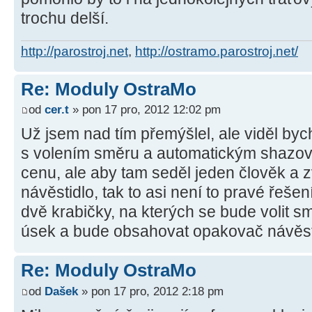
trochu delší.
http://parostroj.net
,
http://ostramo.parostroj.net/
Re: Moduly OstraMo
od
cer.t
» pon 17 pro, 2012 12:02 pm
Už jsem nad tím přemýšlel, ale viděl byc
s volením směru a automatickým shazov
cenu, ale aby tam seděl jeden člověk a z
návěstidlo, tak to asi není to pravé řeše
dvě krabičky, na kterých se bude volit s
úsek a bude obsahovat opakovač návěsti
Re: Moduly OstraMo
od
Dašek
» pon 17 pro, 2012 2:18 pm