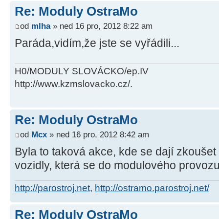
Re: Moduly OstraMo
od
mlha
» ned 16 pro, 2012 8:22 am
Paráda,vidím,že jste se vyřádili...
H0/MODULY SLOVÁCKO/ep.IV
http://www.kzmslovacko.cz/.
Re: Moduly OstraMo
od
Mcx
» ned 16 pro, 2012 8:42 am
Byla to taková akce, kde se dají zkoušet 
vozidly, která se do modulového provoz
http://parostroj.net
,
http://ostramo.parostroj.net/
Re: Moduly OstraMo