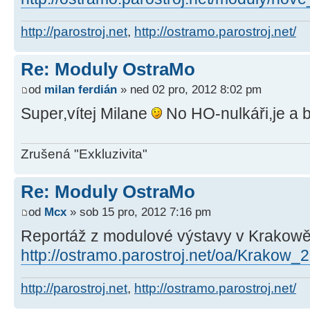
http://parostroj.net
,
http://ostramo.parostroj.net/
Re: Moduly OstraMo
od
milan ferdián
» ned 02 pro, 2012 8:02 pm
Super,vítej Milane
No HO-nulkáři,je a b
Zrušená "Exkluzivita"
Re: Moduly OstraMo
od
Mcx
» sob 15 pro, 2012 7:16 pm
Reportáž z modulové výstavy v Krakow
http://ostramo.parostroj.net/oa/Krakow
http://parostroj.net
,
http://ostramo.parostroj.net/