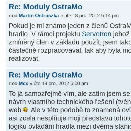
Re: Moduly OstraMo
od
Martin Ostruszka
» úte 18 pro, 2012 5:14 pm
Pokud je mi známo jeden z členů OstraMo
hradlo. V rámci projektu
Servotron
jehož 
zmíněný člen v základu použít, jsem tak
částečně rozpracovával, tak aby byla m
realizovat.
Re: Moduly OstraMo
od
Mcx
» úte 18 pro, 2012 6:00 pm
To já samozřejmě vím, ale zatím jsem se
návrh vlastního technického řešení (tvé
web
. Ale v této podobě to znamená ov
asi zcela nesplňuje moji představu toho
logiku ovládání hradla mezi dvěma stan