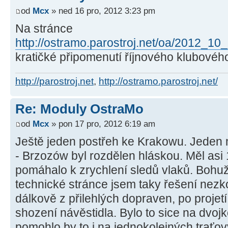
od
Mcx
» ned 16 pro, 2012 3:23 pm
Na stránce
http://ostramo.parostroj.net/oa/2012_10
kratičké připomenutí říjnového klubového
http://parostroj.net
,
http://ostramo.parostroj.net/
Re: Moduly OstraMo
od
Mcx
» pon 17 pro, 2012 6:19 am
Ještě jeden postřeh ke Krakowu. Jeden
- Brzozów byl rozdělen hláskou. Měl asi 1
pomáhalo k zrychlení sledů vlaků. Bohu
technické stránce jsem taky řešení nezk
dálkově z přilehlých dopraven, po proje
shození návěstidla. Bylo to sice na dvoj
pomohlo by to i na jednokolejných traťov