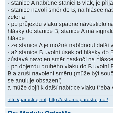
- stanice A nabídne stanici B vlak, je přija
- stanice navolí směr do B, na hlásce n
zelená
- po průjezdu vlaku spadne návěstidlo na
hlásky do stanice B, stanice A má signal
hlásce
- ze stanice A je možné nabídnout další 
- až stanice B uvolní úsek od hlásky do 
zůstává navolen směr naskočí na hlásce
- po dojezdu druhého vlaku do B uvolní 
B a zruší navolení směru (může být so
se anuluje obsazení)
a může dojít k další nabídce vlaku třeb
http://parostroj.net
,
http://ostramo.parostroj.net/