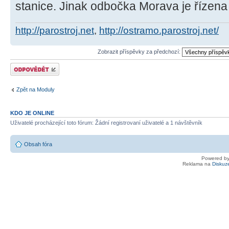
stanice. Jinak odbočka Morava je řízen
http://parostroj.net
,
http://ostramo.parostroj.net/
Zobrazit příspěvky za předchozí:
Odeslat odpověď
Zpět na Moduly
KDO JE ONLINE
Uživatelé procházející toto fórum: Žádní registrovaní uživatelé a 1 návštěvník
Obsah fóra
Powered b
Reklama na
Diskuz