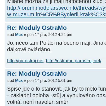
Milane,možná že ji mají nafocenou kluci
http://forum.modelarstwo.info/threads/w
w-muzeum-in%C5%BBynierii-krak%C3%
Re: Moduly OstraMo
od
Mcx
» pon 17 pro, 2012 4:24 pm
Jo, něco tam Poláci nafoceno mají. Jinak
dálkově ovládáno.
http://parostroj.net
,
http://ostramo.parostroj.net/
Re: Moduly OstraMo
od
Mcx
» pon 17 pro, 2012 5:01 pm
Spíše jde o to stanovit, jak by to mělo fu
- základní poloha -stůj a vynulováno obsa
volná, není navolen směr