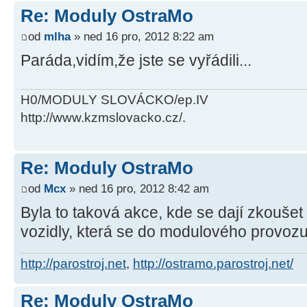
Re: Moduly OstraMo
od
mlha
» ned 16 pro, 2012 8:22 am
Paráda,vidím,že jste se vyřádili...
H0/MODULY SLOVÁCKO/ep.IV
http://www.kzmslovacko.cz/.
Re: Moduly OstraMo
od
Mcx
» ned 16 pro, 2012 8:42 am
Byla to taková akce, kde se dají zkoušet 
vozidly, která se do modulového provoz
http://parostroj.net
,
http://ostramo.parostroj.net/
Re: Moduly OstraMo