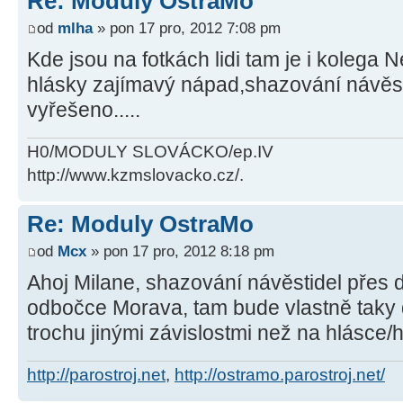
Re: Moduly OstraMo
od
mlha
» pon 17 pro, 2012 7:08 pm
Kde jsou na fotkách lidi tam je i kolega Ne
hlásky zajímavý nápad,shazování návěst
vyřešeno.....
H0/MODULY SLOVÁCKO/ep.IV
http://www.kzmslovacko.cz/.
Re: Moduly OstraMo
od
Mcx
» pon 17 pro, 2012 8:18 pm
Ahoj Milane, shazování návěstidel přes 
odbočce Morava, tam bude vlastně taky d
trochu jinými závislostmi než na hlásce/h
http://parostroj.net
,
http://ostramo.parostroj.net/