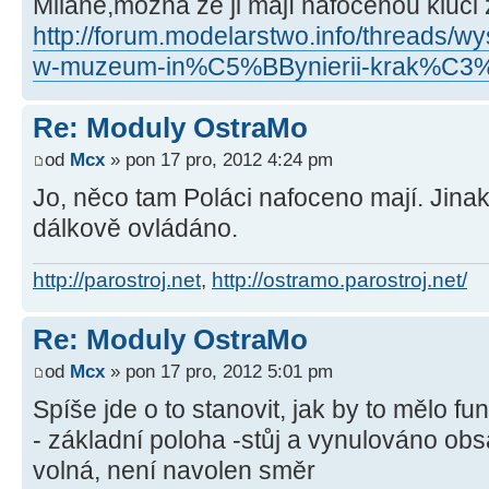
Milane,možná že ji mají nafocenou kluci
http://forum.modelarstwo.info/threads/w
w-muzeum-in%C5%BBynierii-krak%C3%
Re: Moduly OstraMo
od
Mcx
» pon 17 pro, 2012 4:24 pm
Jo, něco tam Poláci nafoceno mají. Jinak
dálkově ovládáno.
http://parostroj.net
,
http://ostramo.parostroj.net/
Re: Moduly OstraMo
od
Mcx
» pon 17 pro, 2012 5:01 pm
Spíše jde o to stanovit, jak by to mělo fu
- základní poloha -stůj a vynulováno obsa
volná, není navolen směr