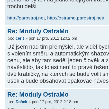
trochu delší.
http://parostroj.net
,
http://ostramo.parostroj.net/
Re: Moduly OstraMo
od
cer.t
» pon 17 pro, 2012 12:02 pm
Už jsem nad tím přemýšlel, ale viděl byc
s volením směru a automatickým shazov
cenu, ale aby tam seděl jeden člověk a z
návěstidlo, tak to asi není to pravé řeše
dvě krabičky, na kterých se bude volit s
úsek a bude obsahovat opakovač návěsti
Re: Moduly OstraMo
od
Dašek
» pon 17 pro, 2012 2:18 pm