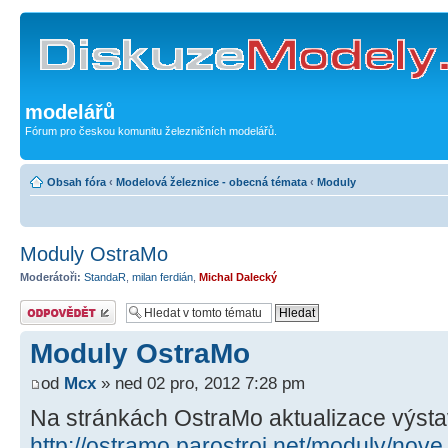
modelářů
Fórum pro českou komunitu železničních modelářů.
Obsah fóra
‹
Modelová železnice - obecná témata
‹
Moduly
Moduly OstraMo
Moderátoři:
StandaR
,
milan ferdián
,
Michal Dalecký
Odeslat odpověď
Moduly OstraMo
od
Mcx
» ned 02 pro, 2012 7:28 pm
Na stránkách OstraMo aktualizace výst
http://ostramo.parostroj.net/moduly/no