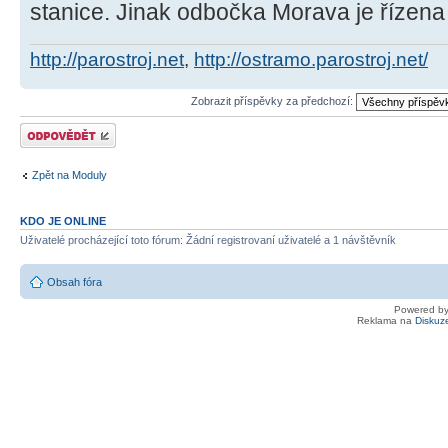
stanice. Jinak odbočka Morava je řízen
http://parostroj.net
,
http://ostramo.parostroj.net/
Zobrazit příspěvky za předchozí:
Odeslat odpověď
Zpět na Moduly
KDO JE ONLINE
Uživatelé procházející toto fórum: Žádní registrovaní uživatelé a 1 návštěvník
Obsah fóra
Powered b
Reklama na
Diskuz