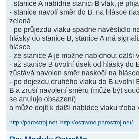
- stanice A nabídne stanici B vlak, je přija
- stanice navolí směr do B, na hlásce n
zelená
- po průjezdu vlaku spadne návěstidlo na
hlásky do stanice B, stanice A má signal
hlásce
- ze stanice A je možné nabídnout další 
- až stanice B uvolní úsek od hlásky do 
zůstává navolen směr naskočí na hlásce
- po dojezdu druhého vlaku do B uvolní 
B a zruší navolení směru (může být so
se anuluje obsazení)
a může dojít k další nabídce vlaku třeb
http://parostroj.net
,
http://ostramo.parostroj.net/