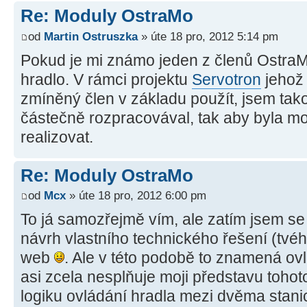
Re: Moduly OstraMo
od
Martin Ostruszka
» úte 18 pro, 2012 5:14 pm
Pokud je mi známo jeden z členů OstraMo
hradlo. V rámci projektu
Servotron
jehož 
zmíněný člen v základu použít, jsem tak
částečně rozpracovával, tak aby byla m
realizovat.
Re: Moduly OstraMo
od
Mcx
» úte 18 pro, 2012 6:00 pm
To já samozřejmě vím, ale zatím jsem se
návrh vlastního technického řešení (tvé
web
. Ale v této podobě to znamená ov
asi zcela nesplňuje moji představu toho
logiku ovládání hradla mezi dvěma stan