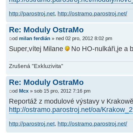
http://parostroj.net
,
http://ostramo.parostroj.net/
Re: Moduly OstraMo
od
milan ferdián
» ned 02 pro, 2012 8:02 pm
Super,vítej Milane
No HO-nulkáři,je a b
Zrušená "Exkluzivita"
Re: Moduly OstraMo
od
Mcx
» sob 15 pro, 2012 7:16 pm
Reportáž z modulové výstavy v Krakow
http://ostramo.parostroj.net/oa/Krakow
http://parostroj.net
,
http://ostramo.parostroj.net/