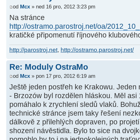
od
Mcx
» ned 16 pro, 2012 3:23 pm
Na stránce
http://ostramo.parostroj.net/oa/2012_10
kratičké připomenutí říjnového klubového
http://parostroj.net
,
http://ostramo.parostroj.net/
Re: Moduly OstraMo
od
Mcx
» pon 17 pro, 2012 6:19 am
Ještě jeden postřeh ke Krakowu. Jeden
- Brzozów byl rozdělen hláskou. Měl asi 1
pomáhalo k zrychlení sledů vlaků. Bohu
technické stránce jsem taky řešení nezk
dálkově z přilehlých dopraven, po proje
shození návěstidla. Bylo to sice na dvoj
pomohlo by to i na jednokolejných traťov