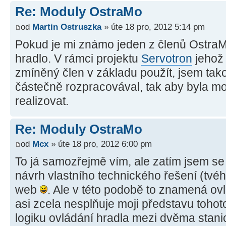
Re: Moduly OstraMo
od
Martin Ostruszka
» úte 18 pro, 2012 5:14 pm
Pokud je mi známo jeden z členů OstraMo
hradlo. V rámci projektu
Servotron
jehož 
zmíněný člen v základu použít, jsem tak
částečně rozpracovával, tak aby byla m
realizovat.
Re: Moduly OstraMo
od
Mcx
» úte 18 pro, 2012 6:00 pm
To já samozřejmě vím, ale zatím jsem se
návrh vlastního technického řešení (tvé
web
. Ale v této podobě to znamená ov
asi zcela nesplňuje moji představu toho
logiku ovládání hradla mezi dvěma stan