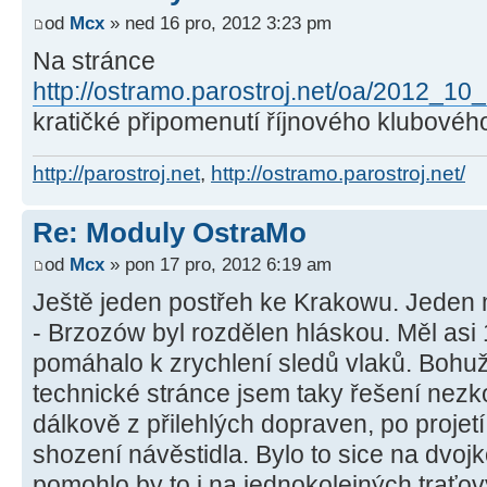
od
Mcx
» ned 16 pro, 2012 3:23 pm
Na stránce
http://ostramo.parostroj.net/oa/2012_10
kratičké připomenutí říjnového klubového
http://parostroj.net
,
http://ostramo.parostroj.net/
Re: Moduly OstraMo
od
Mcx
» pon 17 pro, 2012 6:19 am
Ještě jeden postřeh ke Krakowu. Jeden
- Brzozów byl rozdělen hláskou. Měl asi 1
pomáhalo k zrychlení sledů vlaků. Bohu
technické stránce jsem taky řešení nezk
dálkově z přilehlých dopraven, po proje
shození návěstidla. Bylo to sice na dvoj
pomohlo by to i na jednokolejných traťov