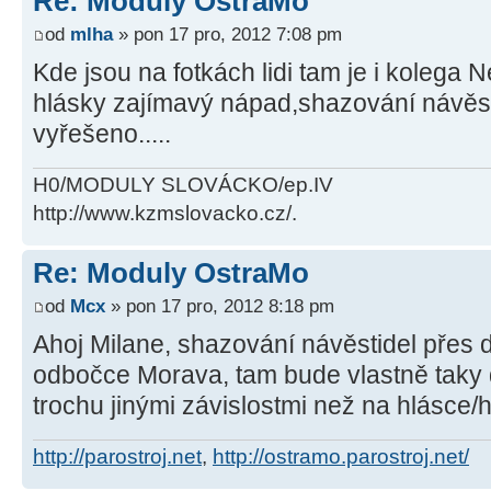
Re: Moduly OstraMo
od
mlha
» pon 17 pro, 2012 7:08 pm
Kde jsou na fotkách lidi tam je i kolega Ne
hlásky zajímavý nápad,shazování návěst
vyřešeno.....
H0/MODULY SLOVÁCKO/ep.IV
http://www.kzmslovacko.cz/.
Re: Moduly OstraMo
od
Mcx
» pon 17 pro, 2012 8:18 pm
Ahoj Milane, shazování návěstidel přes 
odbočce Morava, tam bude vlastně taky d
trochu jinými závislostmi než na hlásce/h
http://parostroj.net
,
http://ostramo.parostroj.net/