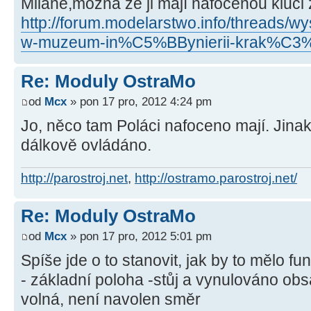
Milane,možná že ji mají nafocenou kluci
http://forum.modelarstwo.info/threads/w
w-muzeum-in%C5%BBynierii-krak%C3%
Re: Moduly OstraMo
od
Mcx
» pon 17 pro, 2012 4:24 pm
Jo, něco tam Poláci nafoceno mají. Jinak
dálkově ovládáno.
http://parostroj.net
,
http://ostramo.parostroj.net/
Re: Moduly OstraMo
od
Mcx
» pon 17 pro, 2012 5:01 pm
Spíše jde o to stanovit, jak by to mělo fu
- základní poloha -stůj a vynulováno obsa
volná, není navolen směr