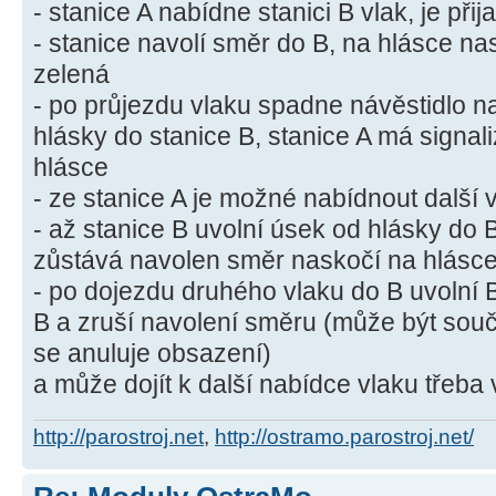
- stanice A nabídne stanici B vlak, je přija
- stanice navolí směr do B, na hlásce n
zelená
- po průjezdu vlaku spadne návěstidlo na
hlásky do stanice B, stanice A má signal
hlásce
- ze stanice A je možné nabídnout další 
- až stanice B uvolní úsek od hlásky do 
zůstává navolen směr naskočí na hlásce
- po dojezdu druhého vlaku do B uvolní 
B a zruší navolení směru (může být so
se anuluje obsazení)
a může dojít k další nabídce vlaku třeb
http://parostroj.net
,
http://ostramo.parostroj.net/