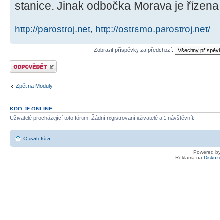
stanice. Jinak odbočka Morava je řízen
http://parostroj.net
,
http://ostramo.parostroj.net/
Zobrazit příspěvky za předchozí:
Odeslat odpověď
Zpět na Moduly
KDO JE ONLINE
Uživatelé procházející toto fórum: Žádní registrovaní uživatelé a 1 návštěvník
Obsah fóra
Powered b
Reklama na
Diskuz