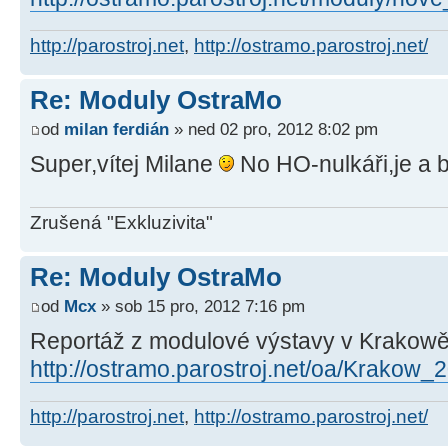
http://parostroj.net
,
http://ostramo.parostroj.net/
Re: Moduly OstraMo
od
milan ferdián
» ned 02 pro, 2012 8:02 pm
Super,vítej Milane
No HO-nulkáři,je a b
Zrušená "Exkluzivita"
Re: Moduly OstraMo
od
Mcx
» sob 15 pro, 2012 7:16 pm
Reportáž z modulové výstavy v Krakow
http://ostramo.parostroj.net/oa/Krakow
http://parostroj.net
,
http://ostramo.parostroj.net/