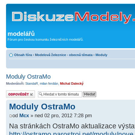
modelářů
Fórum pro českou komunitu železničních modelářů.
Obsah fóra
‹
Modelová železnice - obecná témata
‹
Moduly
Moduly OstraMo
Moderátoři:
StandaR
,
milan ferdián
,
Michal Dalecký
Odeslat odpověď
Moduly OstraMo
od
Mcx
» ned 02 pro, 2012 7:28 pm
Na stránkách OstraMo aktualizace výst
http://ostramo.parostroj.net/moduly/no