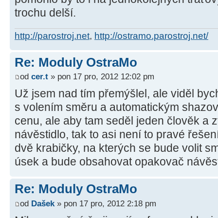
trochu delší.
http://parostroj.net
,
http://ostramo.parostroj.net/
Re: Moduly OstraMo
od
cer.t
» pon 17 pro, 2012 12:02 pm
Už jsem nad tím přemýšlel, ale viděl byc
s volením směru a automatickým shazov
cenu, ale aby tam seděl jeden člověk a z
návěstidlo, tak to asi není to pravé řeše
dvě krabičky, na kterých se bude volit s
úsek a bude obsahovat opakovač návěsti
Re: Moduly OstraMo
od
Dašek
» pon 17 pro, 2012 2:18 pm