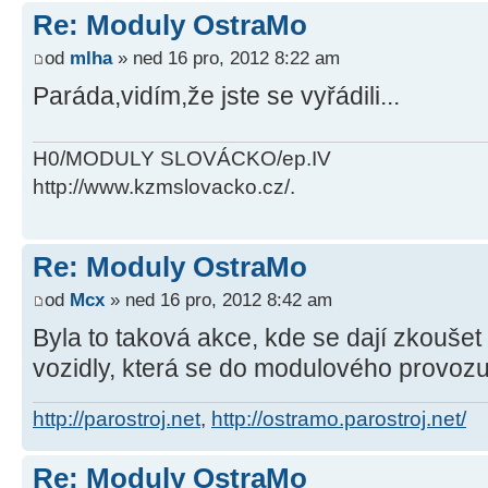
Re: Moduly OstraMo
od
mlha
» ned 16 pro, 2012 8:22 am
Paráda,vidím,že jste se vyřádili...
H0/MODULY SLOVÁCKO/ep.IV
http://www.kzmslovacko.cz/.
Re: Moduly OstraMo
od
Mcx
» ned 16 pro, 2012 8:42 am
Byla to taková akce, kde se dají zkoušet 
vozidly, která se do modulového provoz
http://parostroj.net
,
http://ostramo.parostroj.net/
Re: Moduly OstraMo