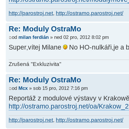
http://parostroj.net
,
http://ostramo.parostroj.net/
Re: Moduly OstraMo
od
milan ferdián
» ned 02 pro, 2012 8:02 pm
Super,vítej Milane
No HO-nulkáři,je a b
Zrušená "Exkluzivita"
Re: Moduly OstraMo
od
Mcx
» sob 15 pro, 2012 7:16 pm
Reportáž z modulové výstavy v Krakow
http://ostramo.parostroj.net/oa/Krakow
http://parostroj.net
,
http://ostramo.parostroj.net/