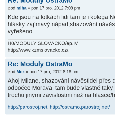
Re: Moduly OstraMo
od
mlha
» pon 17 pro, 2012 7:08 pm
Kde jsou na fotkách lidi tam je i kolega Ne
hlásky zajímavý nápad,shazování návěst
vyřešeno.....
H0/MODULY SLOVÁCKO/ep.IV
http://www.kzmslovacko.cz/.
Re: Moduly OstraMo
od
Mcx
» pon 17 pro, 2012 8:18 pm
Ahoj Milane, shazování návěstidel přes 
odbočce Morava, tam bude vlastně taky d
trochu jinými závislostmi než na hlásce/h
http://parostroj.net
,
http://ostramo.parostroj.net/