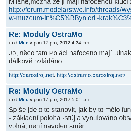
Milane,možná že ji mají nafocenou kluci
http://forum.modelarstwo.info/threads/w
w-muzeum-in%C5%BBynierii-krak%C3%
Re: Moduly OstraMo
od
Mcx
» pon 17 pro, 2012 4:24 pm
Jo, něco tam Poláci nafoceno mají. Jinak
dálkově ovládáno.
http://parostroj.net
,
http://ostramo.parostroj.net/
Re: Moduly OstraMo
od
Mcx
» pon 17 pro, 2012 5:01 pm
Spíše jde o to stanovit, jak by to mělo fu
- základní poloha -stůj a vynulováno obsa
volná, není navolen směr