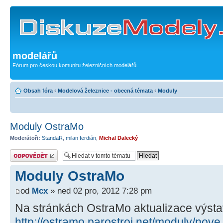
modelářů
Fórum pro českou komunitu železničních modelářů.
Obsah fóra
‹
Modelová železnice - obecná témata
‹
Moduly
Moduly OstraMo
Moderátoři:
StandaR
,
milan ferdián
,
Michal Dalecký
Odeslat odpověď
Moduly OstraMo
od
Mcx
» ned 02 pro, 2012 7:28 pm
Na stránkách OstraMo aktualizace výst
http://ostramo.parostroj.net/moduly/no