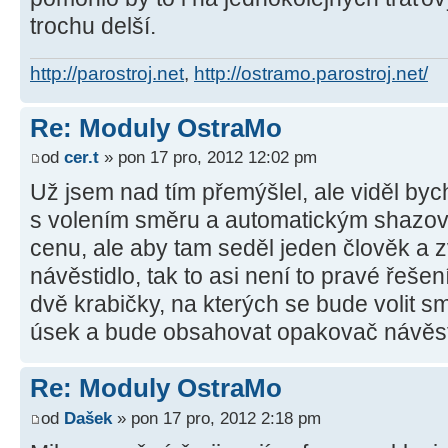
trochu delší.
http://parostroj.net
,
http://ostramo.parostroj.net/
Re: Moduly OstraMo
od
cer.t
» pon 17 pro, 2012 12:02 pm
Už jsem nad tím přemýšlel, ale viděl byc
s volením směru a automatickým shazov
cenu, ale aby tam seděl jeden člověk a z
návěstidlo, tak to asi není to pravé řeše
dvě krabičky, na kterých se bude volit s
úsek a bude obsahovat opakovač návěsti
Re: Moduly OstraMo
od
Dašek
» pon 17 pro, 2012 2:18 pm