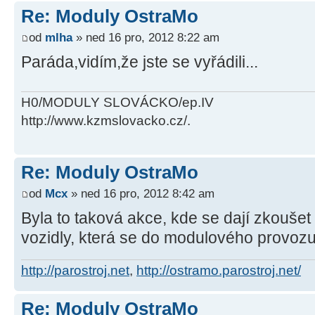
Re: Moduly OstraMo
od
mlha
» ned 16 pro, 2012 8:22 am
Paráda,vidím,že jste se vyřádili...
H0/MODULY SLOVÁCKO/ep.IV
http://www.kzmslovacko.cz/.
Re: Moduly OstraMo
od
Mcx
» ned 16 pro, 2012 8:42 am
Byla to taková akce, kde se dají zkoušet 
vozidly, která se do modulového provoz
http://parostroj.net
,
http://ostramo.parostroj.net/
Re: Moduly OstraMo