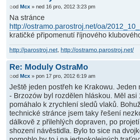
od
Mcx
» ned 16 pro, 2012 3:23 pm
Na stránce
http://ostramo.parostroj.net/oa/2012_10
kratičké připomenutí říjnového klubového
http://parostroj.net
,
http://ostramo.parostroj.net/
Re: Moduly OstraMo
od
Mcx
» pon 17 pro, 2012 6:19 am
Ještě jeden postřeh ke Krakowu. Jeden
- Brzozów byl rozdělen hláskou. Měl asi 1
pomáhalo k zrychlení sledů vlaků. Bohu
technické stránce jsem taky řešení nezk
dálkově z přilehlých dopraven, po proje
shození návěstidla. Bylo to sice na dvoj
pomohlo by to i na jednokolejných traťov