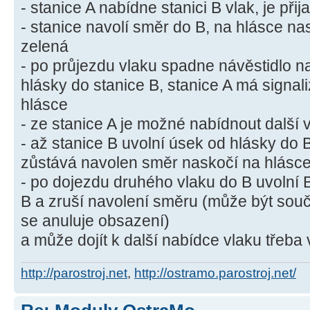
- stanice A nabídne stanici B vlak, je přija
- stanice navolí směr do B, na hlásce n
zelená
- po průjezdu vlaku spadne návěstidlo na
hlásky do stanice B, stanice A má signal
hlásce
- ze stanice A je možné nabídnout další 
- až stanice B uvolní úsek od hlásky do 
zůstává navolen směr naskočí na hlásce
- po dojezdu druhého vlaku do B uvolní 
B a zruší navolení směru (může být so
se anuluje obsazení)
a může dojít k další nabídce vlaku třeb
http://parostroj.net
,
http://ostramo.parostroj.net/