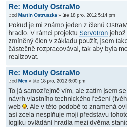
Re: Moduly OstraMo
od
Martin Ostruszka
» úte 18 pro, 2012 5:14 pm
Pokud je mi známo jeden z členů OstraMo
hradlo. V rámci projektu
Servotron
jehož 
zmíněný člen v základu použít, jsem tak
částečně rozpracovával, tak aby byla m
realizovat.
Re: Moduly OstraMo
od
Mcx
» úte 18 pro, 2012 6:00 pm
To já samozřejmě vím, ale zatím jsem se
návrh vlastního technického řešení (tvé
web
. Ale v této podobě to znamená ov
asi zcela nesplňuje moji představu toho
logiku ovládání hradla mezi dvěma stan