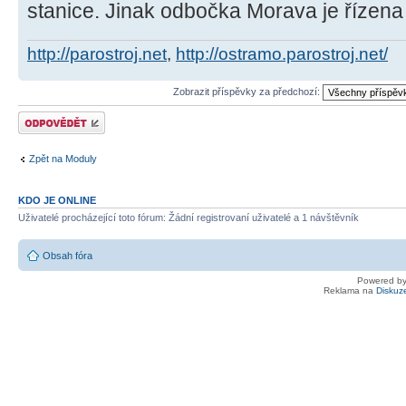
stanice. Jinak odbočka Morava je řízen
http://parostroj.net
,
http://ostramo.parostroj.net/
Zobrazit příspěvky za předchozí:
Odeslat odpověď
Zpět na Moduly
KDO JE ONLINE
Uživatelé procházející toto fórum: Žádní registrovaní uživatelé a 1 návštěvník
Obsah fóra
Powered b
Reklama na
Diskuz