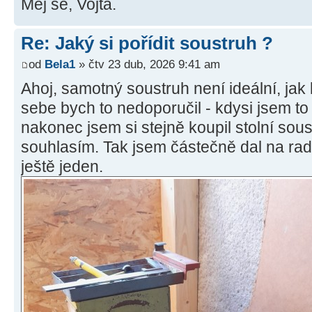
Měj se, Vojta.
Re: Jaký si pořídit soustruh ?
od
Bela1
» čtv 23 dub, 2026 9:41 am
Ahoj, samotný soustruh není ideální, jak
sebe bych to nedoporučil - kdysi jsem to 
nakonec jsem si stejně koupil stolní soust
souhlasím. Tak jsem částečně dal na rad
ještě jeden.