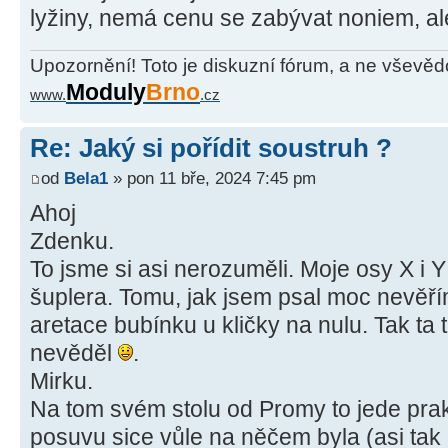
lyžiny, nemá cenu se zabývat noniem, a
Upozornění! Toto je diskuzní fórum, a ne vševěd
Moduly
Brno
www.
.cz
Re: Jaký si pořídit soustruh ?
od
Bela1
» pon 11 bře, 2024 7:45 pm
Ahoj
Zdenku.
To jsme si asi nerozuměli. Moje osy X i Y
šuplera. Tomu, jak jsem psal moc nevěřím
aretace bubínku u kličky na nulu. Tak ta t
nevěděl
.
Mirku.
Na tom svém stolu od Promy to jede prak
posuvu sice vůle na něčem byla (asi tak 1