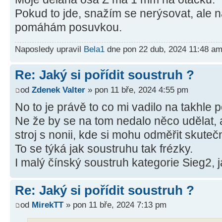
Pokud to jde, snažím se nerýsovat, ale n
pomáhám posuvkou.
Naposledy upravil
Bela1
dne pon 22 dub, 2024 11:48 am
Re: Jaký si pořídit soustruh ?
od
Zdenek Valter
» pon 11 bře, 2024 4:55 pm
No to je právě to co mi vadilo na takhle
Ne že by se na tom nedalo něco udělat, a
stroj s nonii, kde si mohu odměřit skute
To se týká jak soustruhu tak frézky.
I malý čínský soustruh kategorie Sieg2, 
Re: Jaký si pořídit soustruh ?
od
MirekTT
» pon 11 bře, 2024 7:13 pm