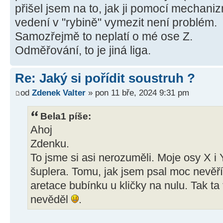
přišel jsem na to, jak ji pomocí mechaniz
vedení v "rybině" vymezit není problém.
Samozřejmě to neplatí o mé ose Z.
Odměřování, to je jiná liga.
Re: Jaký si pořídit soustruh ?
od
Zdenek Valter
» pon 11 bře, 2024 9:31 pm
Bela1 píše:
Ahoj
Zdenku.
To jsme si asi nerozuměli. Moje osy X i 
šuplera. Tomu, jak jsem psal moc nevěří
aretace bubínku u kličky na nulu. Tak ta 
nevěděl
.