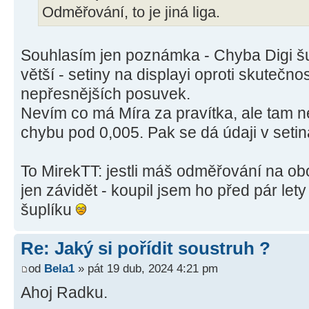
Odměřování, to je jiná liga.
Souhlasím jen poznámka - Chyba Digi šup
větší - setiny na displayi oproti skutečno
nepřesnějších posuvek.
Nevím co má Míra za pravítka, ale tam n
chybu pod 0,005. Pak se dá údaji v setiná
To MirekTT: jestli máš odměřování na o
jen závidět - koupil jsem ho před pár let
šuplíku
Re: Jaký si pořídit soustruh ?
od
Bela1
» pát 19 dub, 2024 4:21 pm
Ahoj Radku.