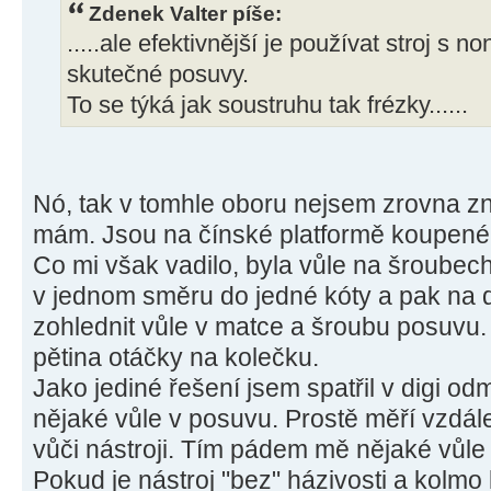
Zdenek Valter píše:
.....ale efektivnější je používat stroj s n
skutečné posuvy.
To se týká jak soustruhu tak frézky......
Nó, tak v tomhle oboru nejsem zrovna zna
mám. Jsou na čínské platformě koupené 
Co mi však vadilo, byla vůle na šroubec
v jednom směru do jedné kóty a pak na 
zohlednit vůle v matce a šroubu posuvu.
pětina otáčky na kolečku.
Jako jediné řešení jsem spatřil v digi o
nějaké vůle v posuvu. Prostě měří vzdále
vůči nástroji. Tím pádem mě nějaké vůle 
Pokud je nástroj "bez" házivosti a kolmo