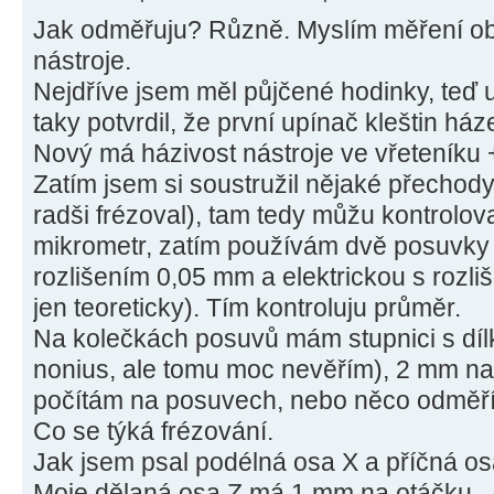
Jak odměřuju? Různě. Myslím měření ob
nástroje.
Nejdříve jsem měl půjčené hodinky, teď 
taky potvrdil, že první upínač kleštin há
Nový má házivost nástroje ve vřeteníku 
Zatím jsem si soustružil nějaké přechod
radši frézoval), tam tedy můžu kontrolo
mikrometr, zatím používám dvě posuvky
rozlišením 0,05 mm a elektrickou s rozliš
jen teoreticky). Tím kontroluju průměr.
Na kolečkách posuvů mám stupnici s díl
nonius, ale tomu moc nevěřím), 2 mm na
počítám na posuvech, nebo něco odměří
Co se týká frézování.
Jak jsem psal podélná osa X a příčná os
Moje dělaná osa Z má 1 mm na otáčku.