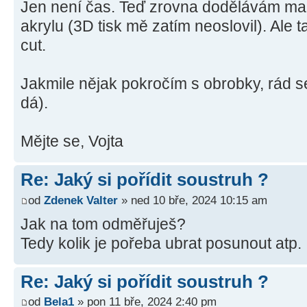
Jen není čas. Teď zrovna dodělávám mak
akrylu (3D tisk mě zatím neoslovil). Ale
cut.
Jakmile nějak pokročím s obrobky, rád 
dá).
Mějte se, Vojta
Re: Jaký si pořídit soustruh ?
od
Zdenek Valter
» ned 10 bře, 2024 10:15 am
Jak na tom odměřuješ?
Tedy kolik je pořeba ubrat posunout atp.
Re: Jaký si pořídit soustruh ?
od
Bela1
» pon 11 bře, 2024 2:40 pm