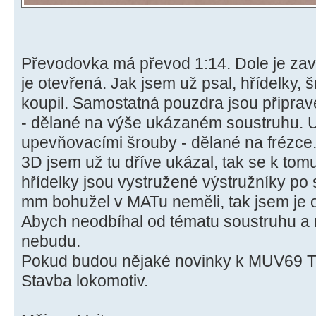
Převodovka má převod 1:14. Dole je zav
je otevřená. Jak jsem už psal, hřídelky,
koupil. Samostatná pouzdra jsou připra
- dělané na výše ukázaném soustruhu. U 
upevňovacími šrouby - dělané na frézce
3D jsem už tu dříve ukázal, tak se k tom
hřídelky jsou vystružené výstružníky po 
mm bohužel v MATu neměli, tak jsem je 
Abych neodbíhal od tématu soustruhu a ná
nebudu.
Pokud budou nějaké novinky k MUV69 TT
Stavba lokomotiv.