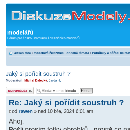
modelářů
Fórum pro českou komunitu železničních modelářů.
Obsah fóra
‹
Modelová železnice - obecná témata
‹
Pomůcky a nářadí ke sta
Jaký si pořídit soustruh ?
Moderátoři:
Michal Dalecký
,
Jarda H.
Odeslat odpověď
Re: Jaký si pořídit soustruh ?
od
rawen
» ned 10 bře, 2024 6:01 am
Ahoj.
Pošli prosím fotky obrobků - prostě co n