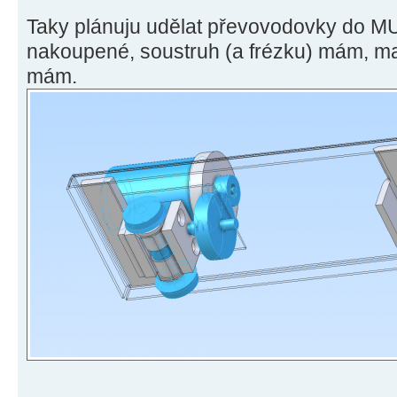
Taky plánuju udělat převovodovky do M
nakoupené, soustruh (a frézku) mám, ma
mám.