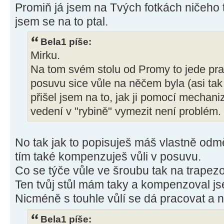
Promiň já jsem na Tvých fotkách ničeho 
jsem se na to ptal.
Bela1 píše:
Mirku.
Na tom svém stolu od Promy to jede pra
posuvu sice vůle na něčem byla (asi tak 1
přišel jsem na to, jak ji pomocí mechani
vedení v "rybině" vymezit není problém.
No tak jak to popisuješ máš vlastně odm
tím také kompenzuješ vůli v posuvu.
Co se týče vůle ve šroubu tak na trapez
Ten tvůj stůl mám taky a kompenzoval jse
Nicméně s touhle vůlí se dá pracovat a n
Bela1 píše: