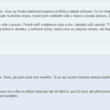
m. Jsou na čínské platformě koupené od Britů a údajně seřízené. Co mi však 
pak na druhou stranu, musel jsem zohlednit vůle v matce a šroubu posuvu. 
é vůle v posuvu. Prostě měří vzdálenost stolu a tím i obrobku vůči nástroji.
i a kolmo k obrobku, a seřízené lyžiny, nemá cenu se zabývat noniem, ale dis
ra. Tomu, jak jsem psal moc nevěřím. Ty jsi asi myslel možnost aretace bubín
 sice vůle na něčem byla (asi tak 10 dílků tj. asi 0,2 mm), ale přišel jsem n
není problém.