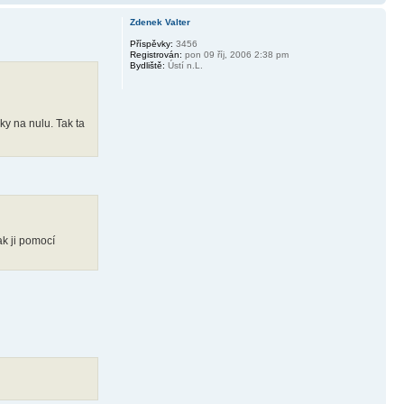
Zdenek Valter
Příspěvky:
3456
Registrován:
pon 09 říj, 2006 2:38 pm
Bydliště:
Ústí n.L.
ky na nulu. Tak ta
ak ji pomocí