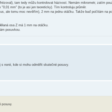
i frézoval), tam tedy můžu kontrolovat házivost. Nemám mikrometr, zatím po
0,01 mm" (to je asi jen teoreticky). Tím kontroluju průměr.
ius, ale tomu moc nevěřím), 2 mm na jednu otáčku. Takže buď počítám na p
 dělaná osa Z má 1 mm na otáčku.
áhám posuvkou.
oj s nonii, kde si mohu odměřit skutečné posuvy.
né posuvy.