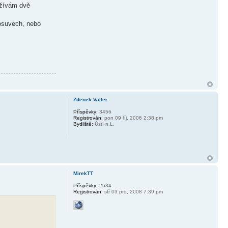
užívám dvě
osuvech, nebo
Zdenek Valter
Příspěvky:
3456
Registrován:
pon 09 říj, 2006 2:38 pm
Bydliště:
Ústí n.L.
MirekTT
Příspěvky:
2584
Registrován:
stř 03 pro, 2008 7:39 pm