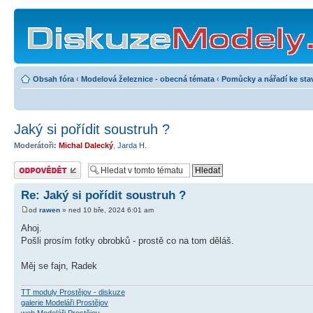
Obsah fóra
‹
Modelová železnice - obecná témata
‹
Pomůcky a nářadí ke sta
Jaký si pořídit soustruh ?
Moderátoři:
Michal Dalecký
,
Jarda H.
Odeslat odpověď
Re: Jaký si pořídit soustruh ?
od
rawen
» ned 10 bře, 2024 6:01 am
Ahoj.
Pošli prosím fotky obrobků - prostě co na tom děláš.
Měj se fajn, Radek
TT moduly Prostějov - diskuze
galerie Modeláři Prostějov
web Modeláři Prostějov