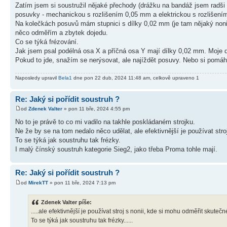
Zatím jsem si soustružil nějaké přechody (drážku na bandáž jsem radš
posuvky - mechanickou s rozlišením 0,05 mm a elektrickou s rozlišením "
Na kolečkách posuvů mám stupnici s dílky 0,02 mm (je tam nějaký non
něco odměřím a zbytek dojedu.
Co se týká frézování.
Jak jsem psal podélná osa X a příčná osa Y mají dílky 0,02 mm. Moje
Pokud to jde, snažím se nerýsovat, ale najíždět posuvy. Nebo si pom
Naposledy upravil
Bela1
dne pon 22 dub, 2024 11:48 am, celkově upraveno 1
Re: Jaký si pořídit soustruh ?
od
Zdenek Valter
» pon 11 bře, 2024 4:55 pm
No to je právě to co mi vadilo na takhle poskládaném strojku.
Ne že by se na tom nedalo něco udělat, ale efektivnější je používat str
To se týká jak soustruhu tak frézky.
I malý čínský soustruh kategorie Sieg2, jako třeba Proma tohle mají.
Re: Jaký si pořídit soustruh ?
od
MirekTT
» pon 11 bře, 2024 7:13 pm
Zdenek Valter píše:
.....ale efektivnější je používat stroj s nonii, kde si mohu odměřit skuteč
To se týká jak soustruhu tak frézky......