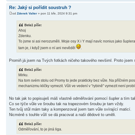
Re: Jaký si pořídit soustruh ?
od
Zdenek Valter
» pon 11 bře, 2024 9:31 pm
Bela1 píše:
Ahoj
Zdenku.
To jsme si asi nerozuměli. Moje osy X i Y mají navíc nonius jako šuplera
tam je, i když jsem o ní ani nevěděl
.
Promiň já jsem na Tvých fotkách ničeho takového nevšiml. Proto jsem s
Bela1 píše:
Mirku.
Na tom svém stolu od Promy to jede prakticky bez vůle. Na příčném posuvu
mechanizmu kličky vymezit. Vůli ve vedení v "rybině" vymezit není prob
No tak jak to popisuješ máš vlastně odměřování pomocí šupler a tím t
Co se týče vůle ve šroubu tak na trapezovém šroubu je tam vždy.
Ten tvůj stůl mám taky a kompenzoval jsem tam vůle svírající maticí.
Nicméně s touhle vůlí se dá pracovat a naši dědové to uměli.
Bela1 píše:
Odměřování, to je jiná liga.