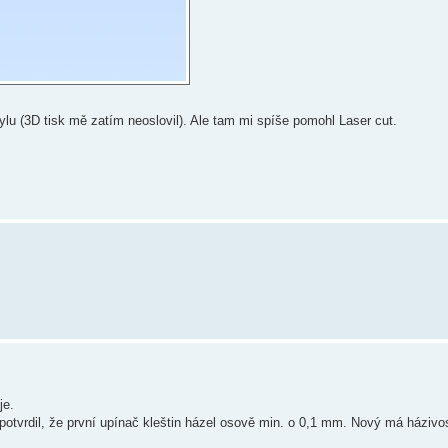
u (3D tisk mě zatím neoslovil). Ale tam mi spíše pomohl Laser cut.
je.
otvrdil, že první upínač kleštin házel osově min. o 0,1 mm. Nový má házivos