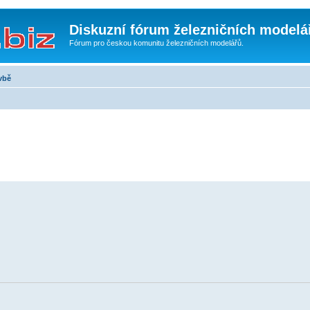
Diskuzní fórum železničních modelá
Fórum pro českou komunitu železničních modelářů.
vbě