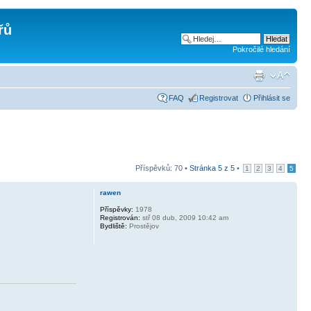
řů
Pokročilé hledání
FAQ
Registrovat
Přihlásit se
Příspěvků: 70 •
Stránka
5
z
5
•
1
2
3
4
5
rawen
Příspěvky:
1978
Registrován:
stř 08 dub, 2009 10:42 am
Bydliště:
Prostějov