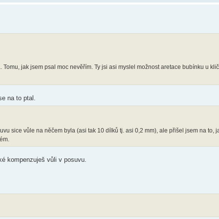
. Tomu, jak jsem psal moc nevěřím. Ty jsi asi myslel možnost aretace bubínku u klič
e na to ptal.
 sice vůle na něčem byla (asi tak 10 dílků tj. asi 0,2 mm), ale přišel jsem na to, j
lém.
aké kompenzuješ vůli v posuvu.