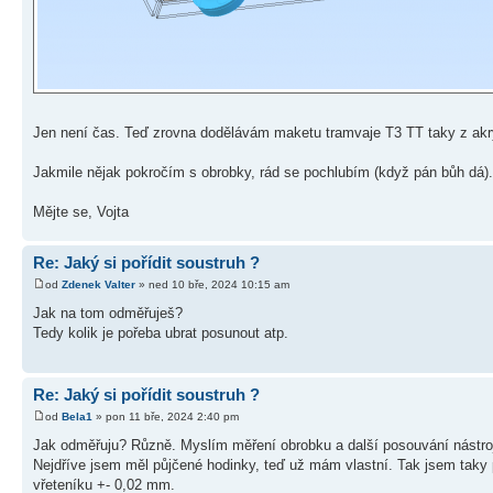
Jen není čas. Teď zrovna dodělávám maketu tramvaje T3 TT taky z akryl
Jakmile nějak pokročím s obrobky, rád se pochlubím (když pán bůh dá).
Mějte se, Vojta
Re: Jaký si pořídit soustruh ?
od
Zdenek Valter
» ned 10 bře, 2024 10:15 am
Jak na tom odměřuješ?
Tedy kolik je pořeba ubrat posunout atp.
Re: Jaký si pořídit soustruh ?
od
Bela1
» pon 11 bře, 2024 2:40 pm
Jak odměřuju? Různě. Myslím měření obrobku a další posouvání nástro
Nejdříve jsem měl půjčené hodinky, teď už mám vlastní. Tak jsem taky p
vřeteníku +- 0,02 mm.