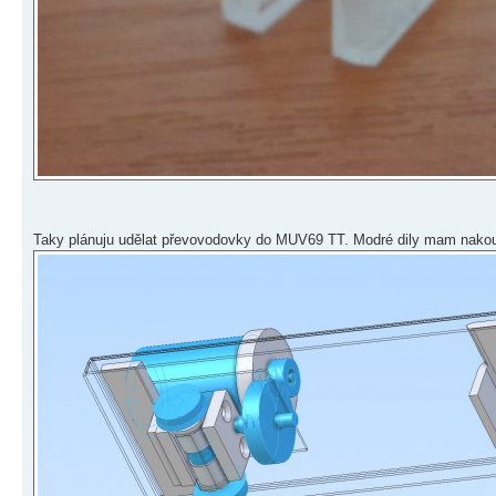
Taky plánuju udělat převovodovky do MUV69 TT. Modré dily mam nakou