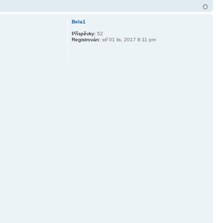
Bela1
Příspěvky:
52
Registrován:
stř 01 lis, 2017 8:11 pm