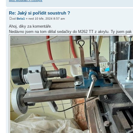
Re: Jaký si pořídit soustruh ?
od
Bela1
» ned 10 bře, 2024 8:57 am
Ahoj, diky za komentáře.
Nedávno jsem na tom dělal sedačky do M262 TT z akrylu. Ty jsem pak n