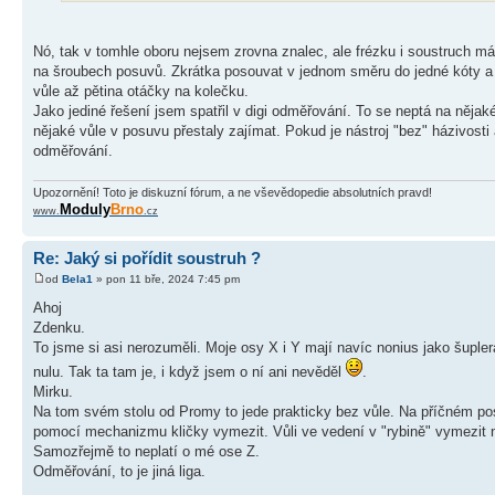
Nó, tak v tomhle oboru nejsem zrovna znalec, ale frézku i soustruch má
na šroubech posuvů. Zkrátka posouvat v jednom směru do jedné kóty a 
vůle až pětina otáčky na kolečku.
Jako jediné řešení jsem spatřil v digi odměřování. To se neptá na nějak
nějaké vůle v posuvu přestaly zajímat. Pokud je nástroj "bez" házivost
odměřování.
Upozornění! Toto je diskuzní fórum, a ne vševědopedie absolutních pravd!
Moduly
Brno
www.
.cz
Re: Jaký si pořídit soustruh ?
od
Bela1
» pon 11 bře, 2024 7:45 pm
Ahoj
Zdenku.
To jsme si asi nerozuměli. Moje osy X i Y mají navíc nonius jako šuple
nulu. Tak ta tam je, i když jsem o ní ani nevěděl
.
Mirku.
Na tom svém stolu od Promy to jede prakticky bez vůle. Na příčném posuvu
pomocí mechanizmu kličky vymezit. Vůli ve vedení v "rybině" vymezit 
Samozřejmě to neplatí o mé ose Z.
Odměřování, to je jiná liga.