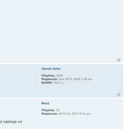
Zdenek Valter
Příspěvky:
3456
Registrován:
pon 09 říj, 2006 2:38 pm
Bydliště:
Ústí n.L.
Bela1
Příspěvky:
52
Registrován:
stř 01 lis, 2017 8:11 pm
t nástroje ve