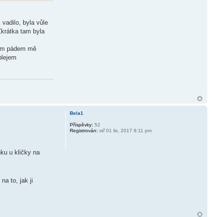
vadilo, byla vůle
Zkrátka tam byla
 Tím pádem mě
plejem
Bela1
Příspěvky:
52
Registrován:
stř 01 lis, 2017 8:11 pm
ku u kličky na
a to, jak ji