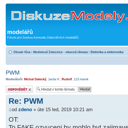
modelářů
Fórum pro českou komunitu železničních modelářů.
Obsah fóra
‹
Modelová železnice - obecná témata
‹
Elektrika a elektronika
PWM
Moderátoři:
Michal Dalecký
,
Jarda H.
,
Rudolf
,
123.marek
Odeslat odpověď
Re: PWM
od
zdeno
» úte 15 led, 2019 10:21 am
OT:
To FAKE ozvuceni by mohlo byt zajimave