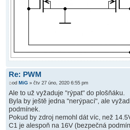
Re: PWM
od
MiG
» čtv 27 úno, 2020 6:55 pm
Ale to už vyžaduje "rýpat" do plošňáku.
Byla by ještě jedna "nerýpací", ale vyžad
podmínek.
Pokud by zdroj nemohl dát víc, než 14.
C1 je alespoň na 16V (bezpečná podmín