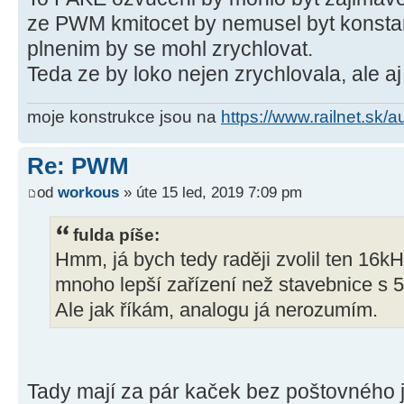
ze PWM kmitocet by nemusel byt konstant
plnenim by se mohl zrychlovat.
Teda ze by loko nejen zrychlovala, ale aj
moje konstrukce jsou na
https://www.railnet.sk/
Re: PWM
od
workous
» úte 15 led, 2019 7:09 pm
fulda píše:
Hmm, já bych tedy raději zvolil ten 16kH
mnoho lepší zařízení než stavebnice s 
Ale jak říkám, analogu já nerozumím.
Tady mají za pár kaček bez poštovného j