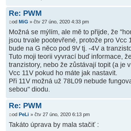
Re: PWM
od
MiG
» čtv 27 úno, 2020 4:33 pm
Možná se mýlím, ale mě to přijde, že "ho
jsou trvale pootevřené, protože pro Vcc 
bude na G něco pod 9V tj. -4V a tranzisto
Tuto moji teorii vyvrací buď informace, ž
tranzistory, nebo že zůstávají topit (a je v
Vcc 11V pokud ho máte jak nastavit.
Při 11V možná už 78L09 nebude fungova
sebou" diodu.
Re: PWM
od
PeLi
» čtv 27 úno, 2020 6:13 pm
Takáto úprava by mala stačiť :