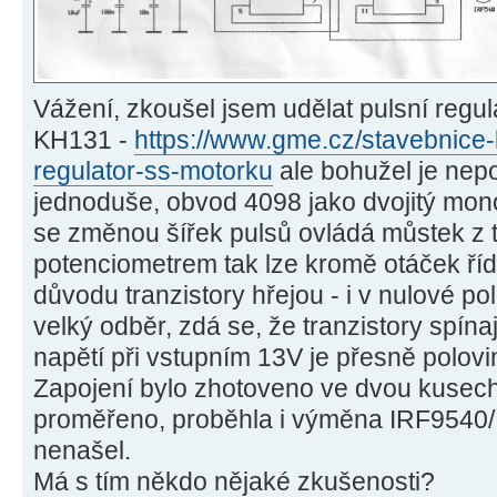
Vážení, zkoušel jsem udělat pulsní regu
KH131 -
https://www.gme.cz/stavebnic
regulator-ss-motorku
ale bohužel je nep
jednoduše, obvod 4098 jako dvojitý mono
se změnou šířek pulsů ovládá můstek z t
potenciometrem tak lze kromě otáček říd
důvodu tranzistory hřejou - i v nulové p
velký odběr, zdá se, že tranzistory spínaj
napětí při vstupním 13V je přesně polov
Zapojení bylo zhotoveno ve dvou kusech
proměřeno, proběhla i výměna IRF9540/
nenašel.
Má s tím někdo nějaké zkušenosti?