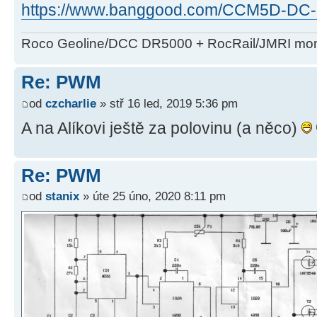
https://www.banggood.com/CCM5D-DC-6
Roco Geoline/DCC DR5000 + RocRail/JMRI mom
Re: PWM
od
czcharlie
» stř 16 led, 2019 5:36 pm
A na Alíkovi ještě za polovinu (a něco)
Re: PWM
od
stanix
» úte 25 úno, 2020 8:11 pm