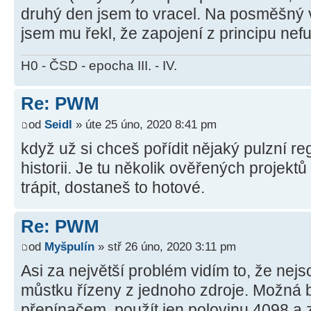
druhý den jsem to vracel. Na posměšný 
jsem mu řekl, že zapojení z principu ne
H0 - ČSD - epocha III. - IV.
Re: PWM
od
Seidl
» úte 25 úno, 2020 8:41 pm
když už si chceš pořídit nějaký pulzní regu
historii. Je tu několik ověřených projekt
trápit, dostaneš to hotové.
Re: PWM
od
Myšpulín
» stř 26 úno, 2020 3:11 pm
Asi za největší problém vidím to, že nejso
můstku řízeny z jednoho zdroje. Možná b
přepínačem, použít jen polovinu 4098 a z