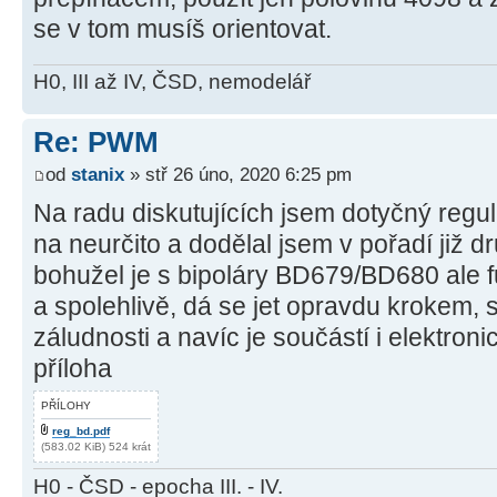
se v tom musíš orientovat.
H0, III až IV, ČSD, nemodelář
Re: PWM
od
stanix
» stř 26 úno, 2020 6:25 pm
Na radu diskutujících jsem dotyčný regul
na neurčito a dodělal jsem v pořadí již 
bohužel je s bipoláry BD679/BD680 ale f
a spolehlivě, dá se jet opravdu krokem
záludnosti a navíc je součástí i elektroni
příloha
PŘÍLOHY
reg_bd.pdf
(583.02 KiB) 524 krát
H0 - ČSD - epocha III. - IV.