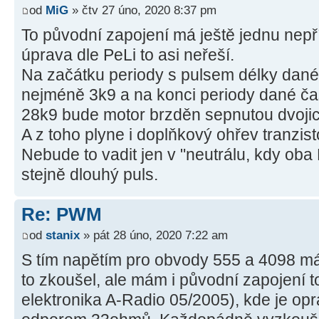
od
MiG
» čtv 27 úno, 2020 8:37 pm
To původní zapojení má ještě jednu nepří
úprava dle PeLi to asi neřeší.
Na začátku periody s pulsem délky da
nejméně 3k9 a na konci periody dané č
28k9 bude motor brzděn sepnutou dvoji
A z toho plyne i doplňkový ohřev tranzis
Nebude to vadit jen v "neutrálu, kdy o
stejně dlouhý puls.
Re: PWM
od
stanix
» pát 28 úno, 2020 7:22 am
S tím napětím pro obvody 555 a 4098 má
to zkoušel, ale mám i původní zapojení t
elektronika A-Radio 05/2005), kde je opr