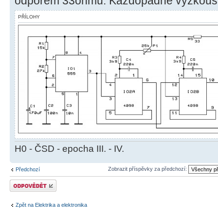
odporem 33ohmů. Každopádně vyzkouší
PŘÍLOHY
H0 - ČSD - epocha III. - IV.
Zobrazit příspěvky za předchozí:
Předchozí
Odeslat odpověď
Zpět na Elektrika a elektronika