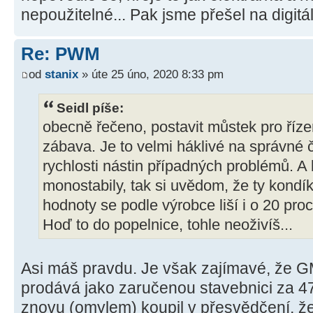
nepoužitelné... Pak jsme přešel na digitál
Re: PWM
od
stanix
» úte 25 úno, 2020 8:33 pm
Seidl píše:
obecně řečeno, postavit můstek pro říz
zábava. Je to velmi háklivé na správné č
rychlosti nástin případných problémů. A
monostabily, tak si uvědom, že ty kondík
hodnoty se podle výrobce liší i o 20 proc
Hoď to do popelnice, tohle neoživíš...
Asi máš pravdu. Je však zajímavé, že GM
prodává jako zaručenou stavebnici za 47
znovu (omylem) koupil v přesvědčení, že