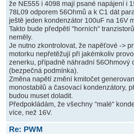
že NE555 i 4098 mají psané napájení i 
78L09 odporem 56Ohmů a k C1 dát para
ještě jeden kondenzátor 100uF na 16V m
Takto bude předpětí "horních" tranzistorů
neměly.
Je nutno zkontrolovat, že napěťové -> 
motorku nepřetěžují při jakémkoliv pro
zenerku, případně náhradní 56Ohmový od
(bezpečná podmínka).
Změna napětí změní kmitočet generovaný
monostabilů a časovací kondenzátory, p
budou muset doladit.
Předpokládám, že všechny "malé" konde
více, než 16V.
Re: PWM