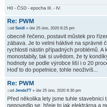
H0 - ČSD - epocha III. - IV.
Re: PWM
od
Seidl
» úte 25 úno, 2020 8:25 pm
obecně řečeno, postavit můstek pro říze
zábava. Je to velmi háklivé na správné č
rychlosti nástin případných problémů. A
monostabily, tak si uvědom, že ty kondíky
hodnoty se podle výrobce liší i o 20 proce
Hoď to do popelnice, tohle neoživíš...
Re: PWM
od
JendaTT
» úte 25 úno, 2020 8:30 pm
Před několika lety jsme tuhle stavebnici 
nepovedlo se, hřeje to jak elektrárna a n