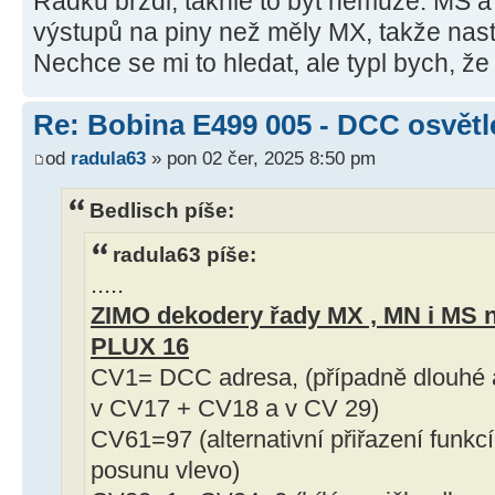
Radku brzdi, takhle to být nemůže. MS a 
výstupů na piny než měly MX, takže nast
Nechce se mi to hledat, ale typl bych, že 
Re: Bobina E499 005 - DCC osvětl
od
radula63
» pon 02 čer, 2025 8:50 pm
Bedlisch píše:
radula63 píše:
.....
ZIMO dekodery řady MX , MN i MS na
PLUX 16
CV1= DCC adresa, (případně dlouhé a
v CV17 + CV18 a v CV 29)
CV61=97 (alternativní přiřazení funkc
posunu vlevo)