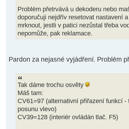
Problém přetrvává u dekoderu nebo ma
doporučuji nejdřív resetovat nastavení a
mrknout, jestli v patici nezůstal třeba v
nepomůže, pak reklamace.
Pardon za nejasné vyjádření. Problém př
Tak dáme trochu osvěty
Máš tam:
CV61=97 (alternativní přiřazení funkcí 
posunu vlevo)
CV39=128 (interiér ovládán tlač. F5)