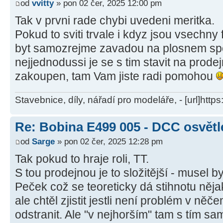
od
vvitty
» pon 02 čer, 2025 12:00 pm
Tak v prvni rade chybi uvedeni meritka.
Pokud to sviti trvale i kdyz jsou vsechn
byt samozrejme zavadou na plosnem spoj
nejjednodussi je se s tim stavit na prode
zakoupen, tam Vam jiste radi pomohou
Stavebnice, díly, nářadí pro modeláře, - [url]http
Re: Bobina E499 005 - DCC osvětl
od
Sarge
» pon 02 čer, 2025 12:28 pm
Tak pokud to hraje roli, TT.
S tou prodejnou je to složitější - musel 
Peček což se teoreticky dá stihnotu něj
ale chtěl zjistit jestli není problém v ně
odstranit. Ale "v nejhorším" tam s tím s