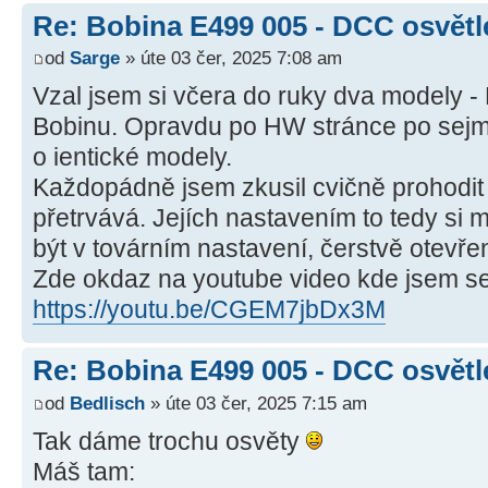
Re: Bobina E499 005 - DCC osvětl
od
Sarge
» úte 03 čer, 2025 7:08 am
Vzal jsem si včera do ruky dva modely -
Bobinu. Opravdu po HW stránce po sejmu
o ientické modely.
Každopádně jsem zkusil cvičně prohodit
přetrvává. Jejích nastavením to tedy si
být v továrním nastavení, čerstvě otevř
Zde okdaz na youtube video kde jsem se 
https://youtu.be/CGEM7jbDx3M
Re: Bobina E499 005 - DCC osvětl
od
Bedlisch
» úte 03 čer, 2025 7:15 am
Tak dáme trochu osvěty
Máš tam: