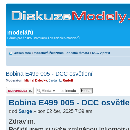
modelářů
Fórum pro českou komunitu železničních modelářů.
Obsah fóra
‹
Modelová železnice - obecná témata
‹
DCC v praxi
Bobina E499 005 - DCC osvětlení
Moderátoři:
Michal Dalecký
,
Jarda H.
,
Rudolf
Odeslat odpověď
Bobina E499 005 - DCC osvětle
od
Sarge
» pon 02 čer, 2025 7:39 am
Zdravím.
Pořídil jsem si výše zmíněnou lokomotivu 