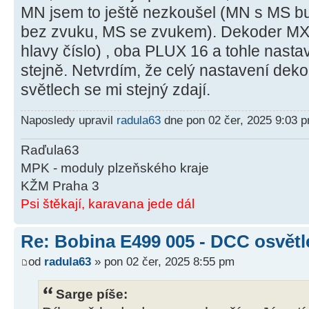
MN jsem to ještě nezkoušel (MN s MS bu
bez zvuku, MS se zvukem). Dekoder MX
hlavy číslo) , oba PLUX 16 a tohle nastav
stejně. Netvrdím, že celý nastavení dekod
světlech se mi stejný zdají.
Naposledy upravil
radula63
dne pon 02 čer, 2025 9:03 p
Raďula63
MPK - moduly plzeňského kraje
KŽM Praha 3
Psi štěkají, karavana jede dál
Re: Bobina E499 005 - DCC osvětl
od
radula63
» pon 02 čer, 2025 8:55 pm
Sarge píše: