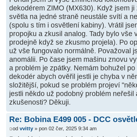
dekodérem ZIMO (MX630). Když jsem ji zku
světla na jedné straně neustále svítí a n
(spolu s tím i osvětlení kabiny). Vrátil 
propojku a zkusil analog. Tady bylo vše 
prodejně když se zkusmo projela). Po 
už vše fungovalo normálně. Považoval j
anomálii. Po čase jsem mašinu znovu vy
a problém je zpátky. Nemám bohužel po
dekodér abych ověřil jestli je chyba v ně
složitější, pokud se problém projeví "něk
jestli někdo už podobný problém neřešil
zkušenosti? Děkuji.
Re: Bobina E499 005 - DCC osvětl
od
vvitty
» pon 02 čer, 2025 9:34 am