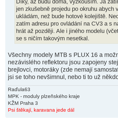
Díky, až budu doma, vyzkouším. Já zatí
jen zkušebně projedu po okruhu abych vid
ukládám, než bude hotové kolejiště. N
zatím adresu pro ovládání na CV3 a s n
hrát až později. Ale i jiného modelu (vč
se s ničím takovým nesetkal.
Všechny modely MTB s PLUX 16 a možnos
nezávislého reflektoru jsou zapojeny stej
brejlovci, motoráky (zde nemají samostatn
jsi se toho nevšimnul, nebo ti to už někd
Raďula63
MPK - moduly plzeňského kraje
KŽM Praha 3
Psi štěkají, karavana jede dál