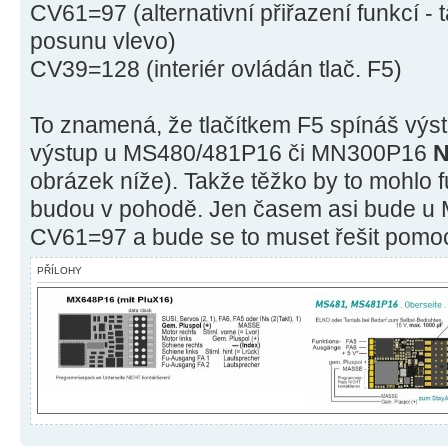
CV61=97 (alternativní přiřazení funkcí -
posunu vlevo)
CV39=128 (interiér ovládán tlač. F5)
To znamená, že tlačítkem F5 spínáš vý
výstup u MS480/481P16 či MN300P16
N
obrázek níže). Takže těžko by to mohlo f
budou v pohodě. Jen časem asi bude u
CV61=97 a bude se to muset řešit pomo
PŘÍLOHY