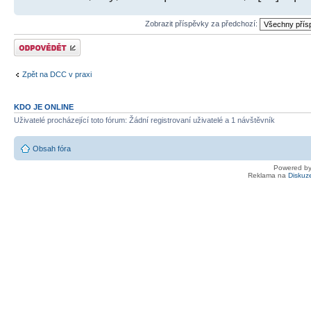
Zobrazit příspěvky za předchozí:
Odeslat odpověď
Zpět na DCC v praxi
KDO JE ONLINE
Uživatelé procházející toto fórum: Žádní registrovaní uživatelé a 1 návštěvník
Obsah fóra
Powered b
Reklama na
Diskuz