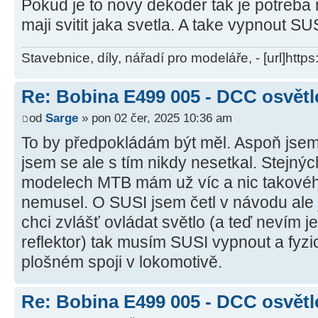
Pokud je to novy dekoder tak je potreba
maji svitit jaka svetla. A take vypnout SU
Stavebnice, díly, nářadí pro modeláře, - [url]http
Re: Bobina E499 005 - DCC osvětl
od
Sarge
» pon 02 čer, 2025 10:36 am
To by předpokládám být měl. Aspoň jsem
jsem se ale s tím nikdy nesetkal. Stejn
modelech MTB mám už víc a nic takovéh
nemusel. O SUSI jsem četl v návodu ale
chci zvlášť ovládat světlo (a teď nevím j
reflektor) tak musím SUSI vypnout a fyzi
plošném spoji v lokomotivě.
Re: Bobina E499 005 - DCC osvětl