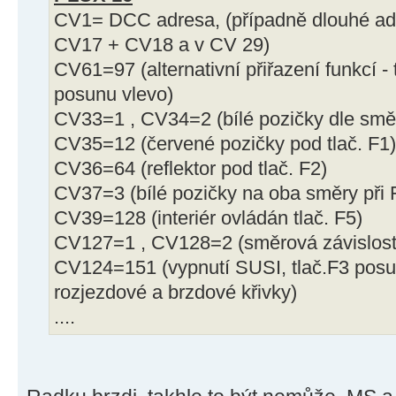
CV1= DCC adresa, (případně dlouhé adr
CV17 + CV18 a v CV 29)
CV61=97 (alternativní přiřazení funkcí 
posunu vlevo)
CV33=1 , CV34=2 (bílé pozičky dle směr
CV35=12 (červené pozičky pod tlač. F1)
CV36=64 (reflektor pod tlač. F2)
CV37=3 (bílé pozičky na oba směry při 
CV39=128 (interiér ovládán tlač. F5)
CV127=1 , CV128=2 (směrová závislost
CV124=151 (vypnutí SUSI, tlač.F3 posun
rozjezdové a brzdové křivky)
....