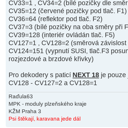
CV33=1 , CV34=2 (bílé pozičky dle směru
CV35=12 (červené pozičky pod tlač. F1)
CV36=64 (reflektor pod tlač. F2)
CV37=3 (bílé pozičky na oba směry při 
CV39=128 (interiér ovládán tlač. F5)
CV127=1 , CV128=2 (směrová závislost 
CV124=151 (vypnutí SUSI, tlač.F3 posun,
rozjezdové a brzdové křivky)
Pro dekodery s paticí
NEXT 18
je pouze 
CV128 - CV127=2 a CV128=1
Raďula63
MPK - moduly plzeňského kraje
KŽM Praha 3
Psi štěkají, karavana jede dál