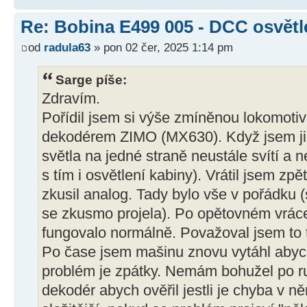
Re: Bobina E499 005 - DCC osvětl
od
radula63
» pon 02 čer, 2025 1:14 pm
Sarge píše:
Zdravím.
Pořídil jsem si výše zmíněnou lokomotivu 
dekodérem ZIMO (MX630). Když jsem ji zku
světla na jedné straně neustále svítí a n
s tím i osvětlení kabiny). Vrátil jsem z
zkusil analog. Tady bylo vše v pořádku 
se zkusmo projela). Po opětovném vrác
fungovalo normálně. Považoval jsem to 
Po čase jsem mašinu znovu vytáhl abych
problém je zpátky. Nemám bohužel po r
dekodér abych ověřil jestli je chyba v n