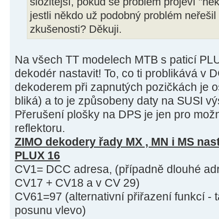
složitější, pokud se problém projeví "něk
jestli někdo už podobný problém neřešil
zkušenosti? Děkuji.
Na všech TT modelech MTB s paticí PLU
dekodér nastavit! To, co ti problikává 
dekoderem při zapnutých pozičkách je osv
bliká) a to je způsobeny daty na SUSI v
Přerušení plošky na DPS je jen pro mo
reflektoru.
ZIMO dekodery řady MX , MN i MS nasta
PLUX 16
CV1= DCC adresa, (případně dlouhé adr
CV17 + CV18 a v CV 29)
CV61=97 (alternativní přiřazení funkcí -
posunu vlevo)