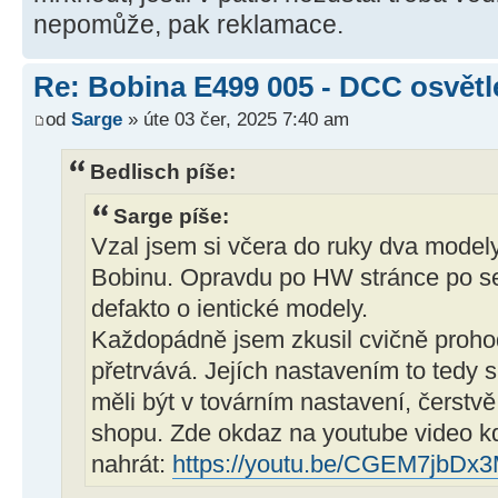
nepomůže, pak reklamace.
Re: Bobina E499 005 - DCC osvětl
od
Sarge
» úte 03 čer, 2025 7:40 am
Bedlisch píše:
Sarge píše:
Vzal jsem si včera do ruky dva model
Bobinu. Opravdu po HW stránce po se
defakto o ientické modely.
Každopádně jsem zkusil cvičně proho
přetrvává. Jejích nastavením to tedy
měli být v továrním nastavení, čerstv
shopu. Zde okdaz na youtube video kd
nahrát:
https://youtu.be/CGEM7jbDx