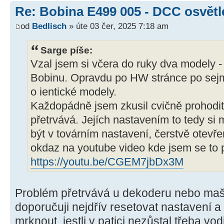
Re: Bobina E499 005 - DCC osvětl
od
Bedlisch
» úte 03 čer, 2025 7:18 am
Sarge píše:
Vzal jsem si včera do ruky dva modely 
Bobinu. Opravdu po HW stránce po sejmu
o ientické modely.
Každopádně jsem zkusil cvičně prohodi
přetrvává. Jejích nastavením to tedy si
být v továrním nastavení, čerstvě otevř
okdaz na youtube video kde jsem se to p
https://youtu.be/CGEM7jbDx3M
Problém přetrvává u dekoderu nebo ma
doporučuji nejdřív resetovat nastavení a
mrknout, jestli v patici nezůstal třeba vo