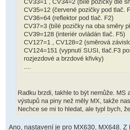
CV33=1 , CV34=2 (bílé pozičky dle sm
CV35=12 (červené pozičky pod tlač. 
CV36=64 (reflektor pod tlač. F2)
CV37=3 (bílé pozičky na oba směry př
CV39=128 (interiér ovládán tlač. F5)
CV127=1 , CV128=2 (směrová závislo
CV124=151 (vypnutí SUSI, tlač.F3 pos
rozjezdové a brzdové křivky)
....
Radku brzdi, takhle to být nemůže. MS a
výstupů na piny než měly MX, takže nas
Nechce se mi to hledat, ale typl bych, že
Ano, nastavení je pro MX630, MX648. Z 