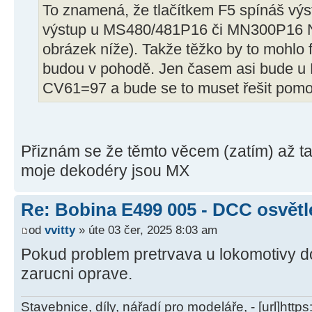
To znamená, že tlačítkem F5 spínáš vý
výstup u MS480/481P16 či MN300P16 
obrázek níže). Takže těžko by to mohlo 
budou v pohodě. Jen časem asi bude u
CV61=97 a bude se to muset řešit pom
Přiznám se že těmto věcem (zatím) až 
moje dekodéry jsou MX
Re: Bobina E499 005 - DCC osvětl
od
vvitty
» úte 03 čer, 2025 8:03 am
Pokud problem pretrvava u lokomotivy dop
zarucni oprave.
Stavebnice, díly, nářadí pro modeláře, - [url]http