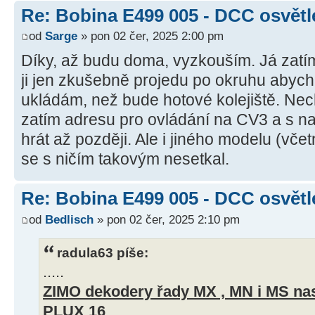
Re: Bobina E499 005 - DCC osvětl
od
Sarge
» pon 02 čer, 2025 2:00 pm
Díky, až budu doma, vyzkouším. Já zatí
ji jen zkušebně projedu po okruhu abych v
ukládám, než bude hotové kolejiště. Ne
zatím adresu pro ovládání na CV3 a s n
hrát až později. Ale i jiného modelu (vč
se s ničím takovým nesetkal.
Re: Bobina E499 005 - DCC osvětl
od
Bedlisch
» pon 02 čer, 2025 2:10 pm
radula63 píše:
.....
ZIMO dekodery řady MX , MN i MS nast
PLUX 16