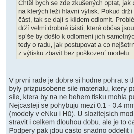
Chtěl bych se zde zkušených optat, jak 
na kterých leží hlavní výtisk. Pokud drží
část, tak se dají s klidem odlomit. Prob
drží velmi drobné části, které občas jso
spíše by došlo k odlomení jich samotný
tedy o radu, jak postupovat a co nejšetr
z výtisku zbavit bez poškození modelu.
V prvni rade je dobre si hodne pohrat s 
byly prizpusobene sile materialu, ktery 
sile, ktera by na ne behem tisku mohla pu
Nejcasteji se pohybuju mezi 0.1 - 0.4 m
(modely v eNku i H0). U slozitejsich mod
stravit i celkem dlouhou dobu, ale je to ca
Podpery pak jdou casto snadno oddelit i