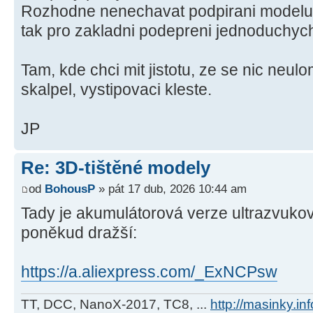
Rozhodne nenechavat podpirani modelu 
tak pro zakladni podepreni jednoduchych
Tam, kde chci mit jistotu, ze se nic neulo
skalpel, vystipovaci kleste.
JP
Re: 3D-tištěné modely
od
BohousP
» pát 17 dub, 2026 10:44 am
Tady je akumulátorová verze ultrazvuko
poněkud dražší:
https://a.aliexpress.com/_ExNCPsw
TT, DCC, NanoX-2017, TC8, ...
http://masinky.inf