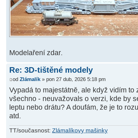
Modelaření zdar.
Re: 3D-tištěné modely
od
Zlámalík
» pon 27 dub, 2026 5:18 pm
Vypadá to majestátně, ale když vidím to z
všechno - neuvažovals o verzi, kde by se
leptu nebo drátu? A doufám, že je to roz
atd.
TT/současnost:
Zlámalíkovy mašinky