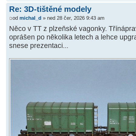
Re: 3D-tištěné modely
od
michal_d
» ned 28 čer, 2026 9:43 am
Něco v TT z plzeňské vagonky. Třínáprav
oprášen po několika letech a lehce upgra
snese prezentaci...