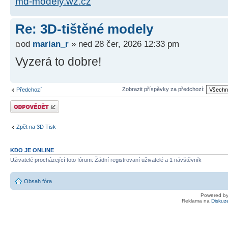
md-modely.wz.cz
Re: 3D-tištěné modely
od
marian_r
» ned 28 čer, 2026 12:33 pm
Vyzerá to dobre!
Zobrazit příspěvky za předchozí:
Předchozí
Odeslat odpověď
Zpět na 3D Tisk
KDO JE ONLINE
Uživatelé procházející toto fórum: Žádní registrovaní uživatelé a 1 návštěvník
Obsah fóra
Powered b
Reklama na
Diskuz