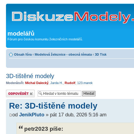
modelářů
Fórum pro českou komunitu železničních modelářů.
Obsah fóra
‹
Modelová železnice - obecná témata
‹
3D Tisk
3D-tištěné modely
Moderátoři:
Michal Dalecký
,
Jarda H.
,
Rudolf
,
123.marek
Odeslat odpověď
Re: 3D-tištěné modely
od
JenikPluto
» pát 17 dub, 2026 5:16 am
petr2023 píše: