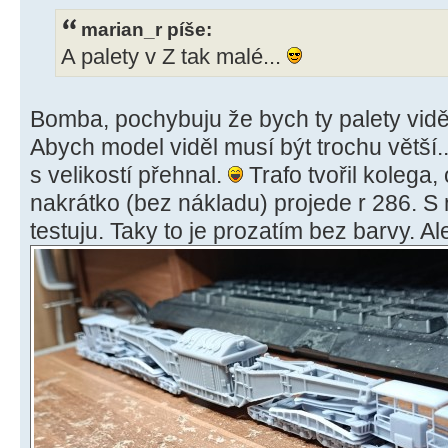
marian_r píše:
A palety v Z tak malé...
Bomba, pochybuju že bych ty palety vid
Abych model viděl musí být trochu větší.
s velikostí přehnal.
Trafo tvořil kolega,
nakrátko (bez nákladu) projede r 286. S n
testuju. Taky to je prozatím bez barvy. Ale