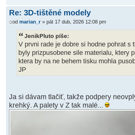
Re: 3D-tištěné modely
od
marian_r
» pát 17 dub, 2026 12:08 pm
JenikPluto píše:
V prvni rade je dobre si hodne pohrat s 
byly prizpusobene sile materialu, ktery 
ktera by na ne behem tisku mohla pusobit
JP
Ja si dávam tlačiť, takže podpery neovpl
krehký. A palety v Z tak malé...