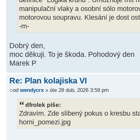
definice "Logika kruhu". Umožňuje mít na
manipulační vlaky a osobní sólo motoro
motorovou soupravu. Klesání je dost os
-m-
Dobrý den,
moc děkuji. To je škoda. Pohodový den
Marek P
Re: Plan kolajiska VI
od
wendycrx
» úte 28 dub, 2026 3:59 pm
dfrolek píše:
Zdravím. Zde slíbený pokus o kresbu st
horni_pomezi.jpg