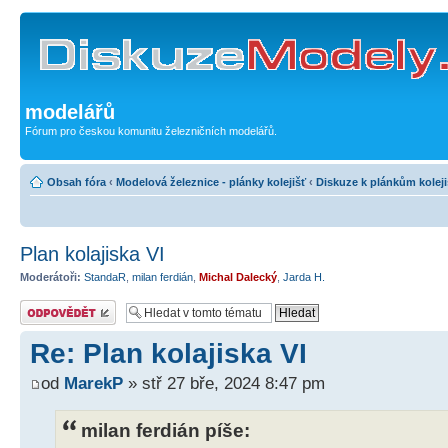
modelářů
Fórum pro českou komunitu železničních modelářů.
Obsah fóra
‹
Modelová železnice - plánky kolejišť
‹
Diskuze k plánkům koleji
Plan kolajiska VI
Moderátoři:
StandaR
,
milan ferdián
,
Michal Dalecký
,
Jarda H.
Odeslat odpověď
Re: Plan kolajiska VI
od
MarekP
» stř 27 bře, 2024 8:47 pm
milan ferdián píše: