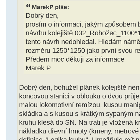
MarekP píše:
Dobrý den,
prosím o informaci, jakým způsobem b
návrhu kolejiště 032_Rohožec_1100*
tento návrh nedohledal. Hledám námět
rozměru 1250*1250 jako první svou rea
Předem moc děkuji za informace
Marek P
Dobrý den, bohužel plánek kolejiště nen
koncovou stanici v oblouku o dvou průjez
malou lokomotivní remízou, kusou manip
skládka a s kusou s krátkým sypaným ná
kruhu klesá do SN. Na trati je vložená k
nákladku dřevní hmoty (kmeny, metrové 