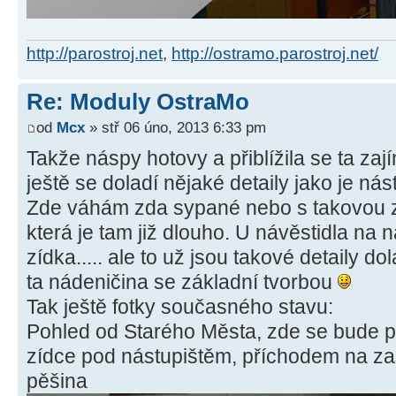
http://parostroj.net
,
http://ostramo.parostroj.net/
Re: Moduly OstraMo
od
Mcx
» stř 06 úno, 2013 6:33 pm
Takže náspy hotovy a přiblížila se ta zaj
ještě se doladí nějaké detaily jako je nás
Zde váhám zda sypané nebo s takovou z
která je tam již dlouho. U návěstidla na 
zídka..... ale to už jsou takové detaily do
ta nádeničina se základní tvorbou
Tak ještě fotky současného stavu:
Pohled od Starého Města, zde se bude po
zídce pod nástupištěm, příchodem na za
pěšina