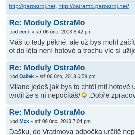
http://parostroj.net
,
http://ostramo.parostroj.net/
Re: Moduly OstraMo
od
cer.t
» stř 06 úno, 2013 6:42 pm
Máš to tedy pěkné, ale už bys mohl začít
ot do léta není hotové a trochu víc si uži
Re: Moduly OstraMo
od
Dašek
» stř 06 úno, 2013 6:59 pm
Milane jedeš,jak bys to chtěl mít hotové 
tvrdil že s ní nepočítáš/
.Dobře zpraco
Re: Moduly OstraMo
od
Mcx
» stř 06 úno, 2013 7:04 pm
Dašku, do Vratimova odbočka určitě nepoj