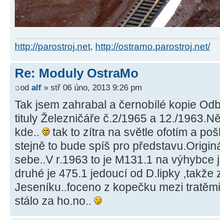
http://parostroj.net
,
http://ostramo.parostroj.net/
Re: Moduly OstraMo
od
alf
» stř 06 úno, 2013 9:26 pm
Tak jsem zahrabal a černobílé kopie Odb
tituly Železničáře č.2/1965 a 12./1963.N
kde..
tak to zítra na světle ofotím a p
stejně to bude spíš pro představu.Origi
sebe..V r.1963 to je M131.1 na výhybce j
druhé je 475.1 jedoucí od D.lipky ,takže 
Jeseníku..foceno z kopečku mezi tratěmi.
stálo za ho.no..