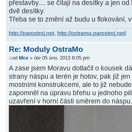
přestavby.... se čítají na desítky a jen od 
dvě desítky.
Třeba se to změní až budu u flokování, vo
http://parostroj.net
,
http://ostramo.parostroj.net/
Re: Moduly OstraMo
od
Mcx
» úte 05 úno, 2013 8:05 pm
A zase jsem Moravu dotlačil o kousek dá
strany náspu a terén je hotov, pak již jen
mostními konstrukcemi, ale to již nebude
zapomněl na úpravu břehu u jednoho pilíř
uzavření v horní části směrem do náspu