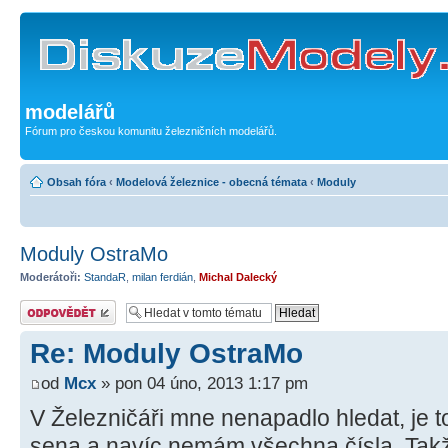
modelářů
Fórum pro českou komunitu železničních modelářů.
Obsah fóra
‹
Modelová železnice - obecná témata
‹
Moduly
Moduly OstraMo
Moderátoři:
StandaR
,
milan ferdián
,
Michal Dalecký
Odeslat odpověď
Re: Moduly OstraMo
od
Mcx
» pon 04 úno, 2013 1:17 pm
V Železničáři mne nenapadlo hledat, je t
sena a navíc nemám všechna čísla. Takž