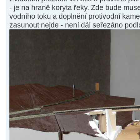
- je na hraně koryta řeky. Zde bude muse
vodního toku a doplnění protivodní kamen
zasunout nejde - není dál seřezáno podlož