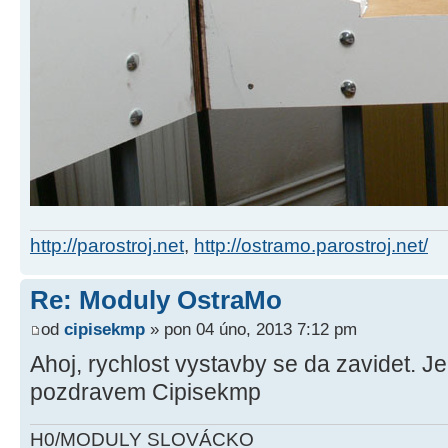
http://parostroj.net
,
http://ostramo.parostroj.net/
Re: Moduly OstraMo
od
cipisekmp
» pon 04 úno, 2013 7:12 pm
Ahoj, rychlost vystavby se da zavidet. Je
pozdravem Cipisekmp
H0/MODULY SLOVÁCKO