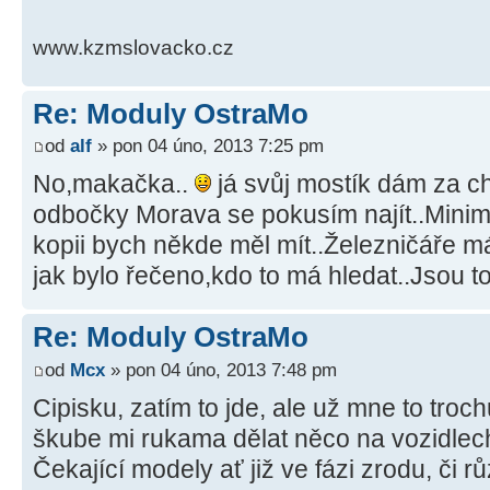
www.kzmslovacko.cz
Re: Moduly OstraMo
od
alf
» pon 04 úno, 2013 7:25 pm
No,makačka..
já svůj mostík dám za chv
odbočky Morava se pokusím najít..Mini
kopii bych někde měl mít..Železničáře 
jak bylo řečeno,kdo to má hledat..Jsou to 
Re: Moduly OstraMo
od
Mcx
» pon 04 úno, 2013 7:48 pm
Cipisku, zatím to jde, ale už mne to troch
škube mi rukama dělat něco na vozidlec
Čekající modely ať již ve fázi zrodu, či rů