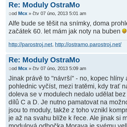
Re: Moduly OstraMo
od
Mcx
» čtv 07 úno, 2013 5:01 am
Alfe bude se těšit na snímky, doma proh
začátek 60. let mám jak noty na buben
http://parostroj.net
,
http://ostramo.parostroj.net/
Re: Moduly OstraMo
od
Mcx
» čtv 07 úno, 2013 5:09 am
Jinak právě to "návrší" - no, kopec hlíny
pohlednic vyčíst, mezi tratěmi, kdy trať
doleva se v modulech nedalo udělat be
dílů C a D. Je nutno pamatovat na možno
jsou to moduly, takže z toho vznikl komp
je až na svahu blíže k řece. Ale jinak si 
modulová odbočka Morava je svému ve