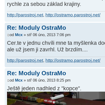
rychle za sebou základ krajiny.
http://parostroj.net
,
http://ostramo.parostroj.net/
Re: Moduly OstraMo
od
Mcx
» stř 06 úno, 2013 7:06 pm
Cer.te v jednu chvíli mne ta myšlenka dod
ale už jsem ji zavrhl. Už brzdím....
http://parostroj.net
,
http://ostramo.parostroj.net/
Re: Moduly OstraMo
od
Mcx
» stř 06 úno, 2013 8:25 pm
Ještě jeden nadhled z "kopce".