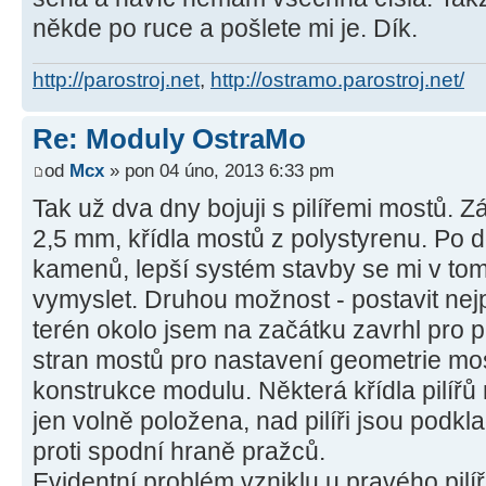
někde po ruce a pošlete mi je. Dík.
http://parostroj.net
,
http://ostramo.parostroj.net/
Re: Moduly OstraMo
od
Mcx
» pon 04 úno, 2013 6:33 pm
Tak už dva dny bojuji s pilířemi mostů. Zá
2,5 mm, křídla mostů z polystyrenu. Po d
kamenů, lepší systém stavby se mi v tom
vymyslet. Druhou možnost - postavit ne
terén okolo jsem na začátku zavrhl pro
stran mostů pro nastavení geometrie mos
konstrukce modulu. Některá křídla pilíř
jen volně položena, nad pilíři jsou podkl
proti spodní hraně pražců.
Evidentní problém vzniklu u pravého pil