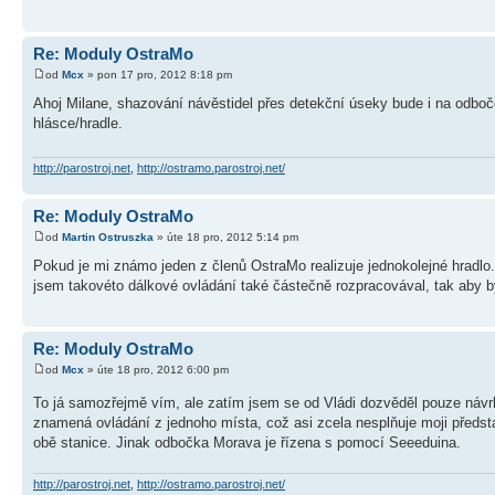
Re: Moduly OstraMo
od
Mcx
» pon 17 pro, 2012 8:18 pm
Ahoj Milane, shazování návěstidel přes detekční úseky bude i na odboč
hlásce/hradle.
http://parostroj.net
,
http://ostramo.parostroj.net/
Re: Moduly OstraMo
od
Martin Ostruszka
» úte 18 pro, 2012 5:14 pm
Pokud je mi známo jeden z členů OstraMo realizuje jednokolejné hradlo
jsem takovéto dálkové ovládání také částečně rozpracovával, tak aby b
Re: Moduly OstraMo
od
Mcx
» úte 18 pro, 2012 6:00 pm
To já samozřejmě vím, ale zatím jsem se od Vládi dozvěděl pouze návrh
znamená ovládání z jednoho místa, což asi zcela nesplňuje moji předst
obě stanice. Jinak odbočka Morava je řízena s pomocí Seeeduina.
http://parostroj.net
,
http://ostramo.parostroj.net/