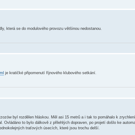
zidly, která se do modulového provozu většinou nedostanou.
tml
je kratičké připomenutí říjnového klubového setkání.
ozów byl rozdělen hláskou. Měl asi 15 metrů a i tak to pomáhalo k zrychlení
. Ovládáno to bylo dálkově z přilehlých dopraven, po projetí došlo ke auto
jednokolejných traťových úsecích, které jsou trochu delší.