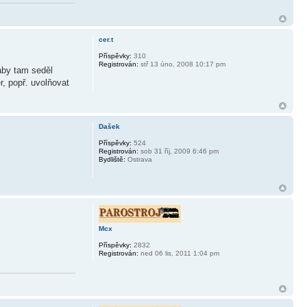
cer.t
Příspěvky:
310
Registrován:
stř 13 úno, 2008 10:17 pm
aby tam seděl
r, popř. uvolňovat
Dašek
Příspěvky:
524
Registrován:
sob 31 říj, 2009 6:46 pm
Bydliště:
Ostrava
Mcx
Příspěvky:
2832
Registrován:
ned 06 lis, 2011 1:04 pm