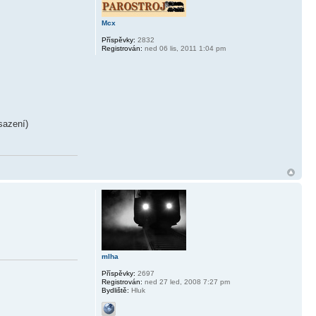
Mcx
Příspěvky:
2832
Registrován:
ned 06 lis, 2011 1:04 pm
sazení)
mlha
Příspěvky:
2697
Registrován:
ned 27 led, 2008 7:27 pm
Bydliště:
Hluk