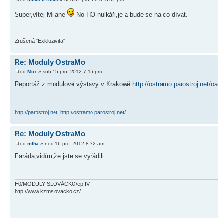
Super,vítej Milane
No HO-nulkáři,je a bude se na co dívat.
Zrušená "Exkluzivita"
Re: Moduly OstraMo
od
Mcx
» sob 15 pro, 2012 7:16 pm
Reportáž z modulové výstavy v Krakowě
http://ostramo.parostroj.net
http://parostroj.net
,
http://ostramo.parostroj.net/
Re: Moduly OstraMo
od
mlha
» ned 16 pro, 2012 8:22 am
Paráda,vidím,že jste se vyřádili...
H0/MODULY SLOVÁCKO/ep.IV
http://www.kzmslovacko.cz/.