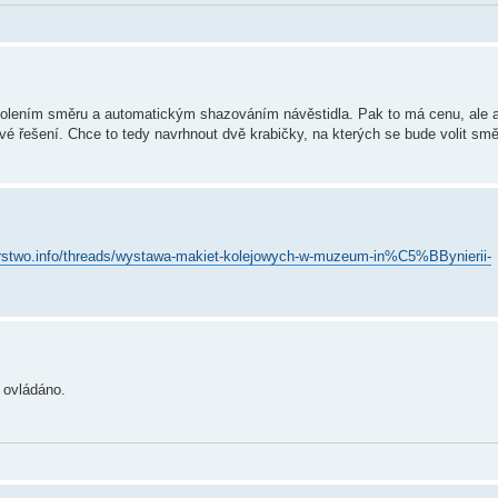
s volením směru a automatickým shazováním návěstidla. Pak to má cenu, ale 
ravé řešení. Chce to tedy navrhnout dvě krabičky, na kterých se bude volit smě
arstwo.info/threads/wystawa-makiet-kolejowych-w-muzeum-in%C5%BBynierii-
 ovládáno.