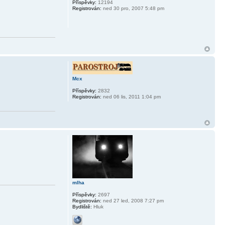
Příspěvky:
12194
Registrován:
ned 30 pro, 2007 5:48 pm
Mcx
Příspěvky:
2832
Registrován:
ned 06 lis, 2011 1:04 pm
mlha
Příspěvky:
2697
Registrován:
ned 27 led, 2008 7:27 pm
Bydliště:
Hluk