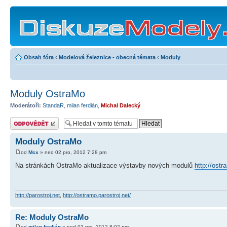
Obsah fóra
‹
Modelová železnice - obecná témata
‹
Moduly
Moduly OstraMo
Moderátoři:
StandaR
,
milan ferdián
,
Michal Dalecký
Odeslat odpověď
Moduly OstraMo
od
Mcx
» ned 02 pro, 2012 7:28 pm
Na stránkách OstraMo aktualizace výstavby nových modulů
http://ost
http://parostroj.net
,
http://ostramo.parostroj.net/
Re: Moduly OstraMo
od
milan ferdián
» ned 02 pro, 2012 8:02 pm