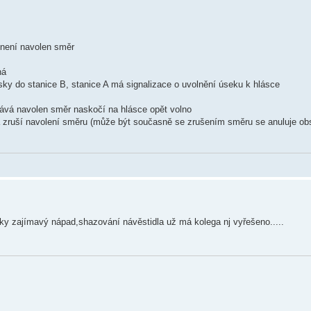
, není navolen směr
ná
ásky do stanice B, stanice A má signalizace o uvolnění úseku k hlásce
stává navolen směr naskočí na hlásce opět volno
 a zruší navolení směru (může být současně se zrušením směru se anuluje ob
lásky zajímavý nápad,shazování návěstidla už má kolega nj vyřešeno.....