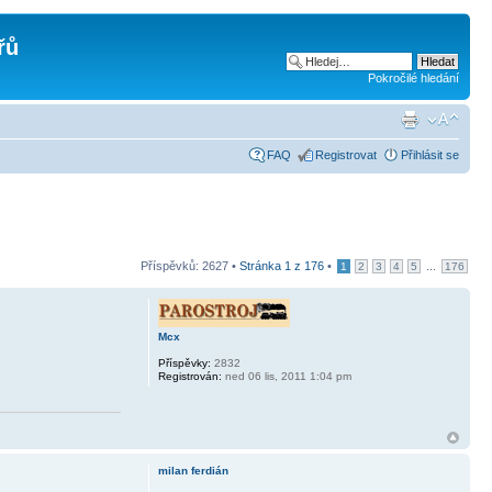
řů
Pokročilé hledání
FAQ
Registrovat
Přihlásit se
Příspěvků: 2627 •
Stránka
1
z
176
•
...
1
2
3
4
5
176
Mcx
Příspěvky:
2832
Registrován:
ned 06 lis, 2011 1:04 pm
milan ferdián