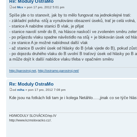
Re: Moduly OstraMo
od
Mcx
» pon 17 pro, 2012 5:01 pm
Spíše jde o to stanovit, jak by to mělo fungovat na jednokolejné trati:
- základní poloha -stůj a vynulováno obsazení úseků, trať je celá volná
- stanice A nabídne stanici B vlak, je přijat
- stanice navolí směr do B, na hlásce naskočí ve zvoleném směru zele
- po průjezdu vlaku spadne návěstidlo na stůj + je blokován úsek od hl
- ze stanice A je možné nabídnout další vlak
- až stanice B uvolní úsek od hlásky do B (vlak vjede do B), pokud zů
- po dojezdu druhého vlaku do B uvolní B traťový úsek od hlásky po B
a může dojít k další nabídce vlaku třeba v opačném směru
http://parostroj.net
,
http://ostramo.parostroj.net/
Re: Moduly OstraMo
od
mlha
» pon 17 pro, 2012 7:08 pm
Kde jsou na fotkách lidi tam je i kolega Netáhlo.....,jinak co se týče h
H0/MODULY SLOVÁCKO/ep.IV
http://www.kzmslovacko.cz/.