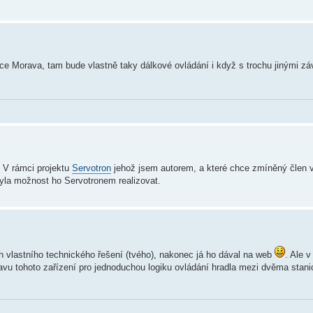
ce Morava, tam bude vlastně taky dálkové ovládání i když s trochu jinými zá
. V rámci projektu
Servotron
jehož jsem autorem, a které chce zmíněný člen v
yla možnost ho Servotronem realizovat.
 vlastního technického řešení (tvého), nakonec já ho dával na web
. Ale v
avu tohoto zařízení pro jednoduchou logiku ovládání hradla mezi dvěma stan