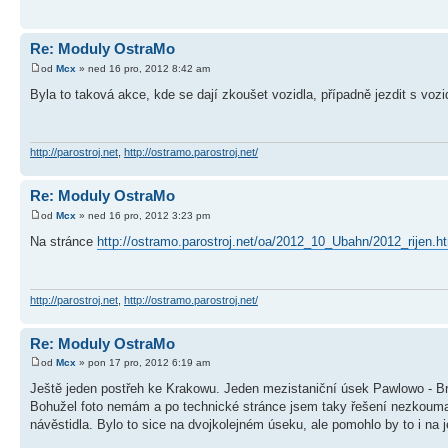
Re: Moduly OstraMo
od
Mcx
» ned 16 pro, 2012 8:42 am
Byla to taková akce, kde se dají zkoušet vozidla, případně jezdit s vo
http://parostroj.net
,
http://ostramo.parostroj.net/
Re: Moduly OstraMo
od
Mcx
» ned 16 pro, 2012 3:23 pm
Na stránce
http://ostramo.parostroj.net/oa/2012_10_Ubahn/2012_rijen.h
http://parostroj.net
,
http://ostramo.parostroj.net/
Re: Moduly OstraMo
od
Mcx
» pon 17 pro, 2012 6:19 am
Ještě jeden postřeh ke Krakowu. Jeden mezistaniční úsek Pawlowo - Brz
Bohužel foto nemám a po technické stránce jsem taky řešení nezkoumal
návěstidla. Bylo to sice na dvojkolejném úseku, ale pomohlo by to i na 