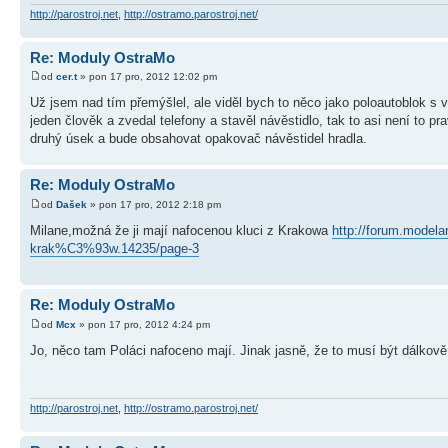
http://parostroj.net
,
http://ostramo.parostroj.net/
Re: Moduly OstraMo
od
cer.t
» pon 17 pro, 2012 12:02 pm
Už jsem nad tím přemýšlel, ale viděl bych to něco jako poloautoblok 
jeden člověk a zvedal telefony a stavěl návěstidlo, tak to asi není to p
druhý úsek a bude obsahovat opakovač návěstidel hradla.
Re: Moduly OstraMo
od
Dašek
» pon 17 pro, 2012 2:18 pm
Milane,možná že ji mají nafocenou kluci z Krakowa
http://forum.model
krak%C3%93w.14235/page-3
Re: Moduly OstraMo
od
Mcx
» pon 17 pro, 2012 4:24 pm
Jo, něco tam Poláci nafoceno mají. Jinak jasně, že to musí být dálkově
http://parostroj.net
,
http://ostramo.parostroj.net/