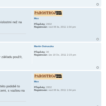
Mcx
vislostmi než na
Příspěvky:
2832
Registrován:
ned 06 lis, 2011 1:04 pm
Martin Ostruszka
Příspěvky:
30
Registrován:
úte 19 črc, 2011 2:15 pm
 základu použít,
Mcx
 této podobě to
Příspěvky:
2832
Registrován:
ned 06 lis, 2011 1:04 pm
icemi, s vazbou na