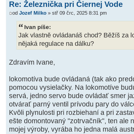
Re: Železnička pri Čiernej Vode
od
Jozef Milko
» stř 09 črc, 2025 8:31 pm
Ivan píše:
Jak vlastně ovládanáš chod? Běžíš za lo
nějaká regulace na dálku?
Zdravím Ivane,
lokomotíva bude ovládaná (tak ako pred
pomocou vysielačky. Na lokomotíve bud
servá, jedno servo bude ovládať smer j
otvárať parný ventil prívodu pary do válc
Kvôli plynulosti pri rozbiehaní a pri zas
ešte domontovaný "zotrvačník", ten ale n
mojej výroby, vyrába ho jedna malá austrá