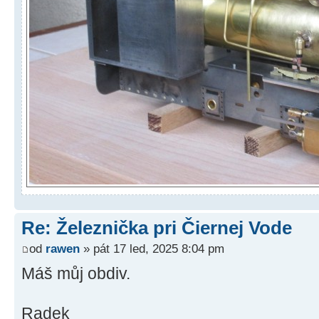
Re: Železnička pri Čiernej Vode
od
rawen
» pát 17 led, 2025 8:04 pm
Máš můj obdiv.
Radek