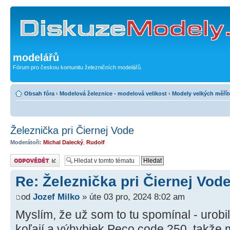
modelářů
Fórum pro českou komunitu železničních modelářů.
Obsah fóra
‹
Modelová železnice - modelová velikost
‹
Modely velkých měřít
Železnička pri Čiernej Vode
Moderátoři:
Michal Dalecký
,
Rudolf
Odeslat odpověď
Re: Železnička pri Čiernej Vod
od
Jozef Milko
» úte 03 pro, 2024 8:02 am
Myslím, že už som to tu spomínal - urobi
koľají a výhybiek Peco code 250, takže m