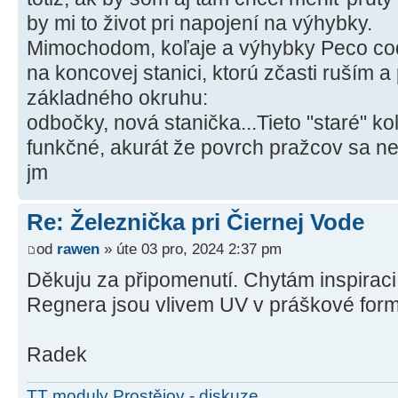
by mi to život pri napojení na výhybky.
Mimochodom, koľaje a výhybky Peco co
na koncovej stanici, ktorú zčasti ruším a
základného okruhu:
odbočky, nová stanička...Tieto "staré" k
funkčné, akurát že povrch pražcov sa ne
jm
Re: Železnička pri Čiernej Vode
od
rawen
» úte 03 pro, 2024 2:37 pm
Děkuju za připomenutí. Chytám inspiraci
Regnera jsou vlivem UV v práškové form
Radek
TT moduly Prostějov - diskuze