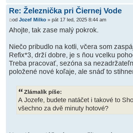
Re: Železnička pri Čiernej Vode
od
Jozef Milko
» pát 17 led, 2025 8:44 am
Ahojte, tak zase malý pokrok.
Niečo pribudlo na kotli, včera som zasp
Refix*3, drží dobre, je s ňou vcelku poho
Treba pracovať, sezóna sa nezadržateľne
položené nové koľaje, ale snáď to stihne
Zlámalík píše:
A Jozefe, budete natáčet i takové to Sho
všechno za dvě minuty hotové?