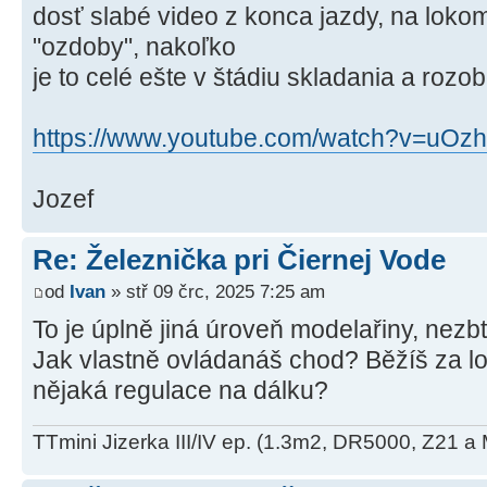
dosť slabé video z konca jazdy, na lokom
"ozdoby", nakoľko
je to celé ešte v štádiu skladania a rozo
https://www.youtube.com/watch?v=uOzh
Jozef
Re: Železnička pri Čiernej Vode
od
Ivan
» stř 09 črc, 2025 7:25 am
To je úplně jiná úroveň modelařiny, nezb
Jak vlastně ovládanáš chod? Běžíš za lo
nějaká regulace na dálku?
TTmini Jizerka III/IV ep. (1.3m2, DR5000, Z21 a 