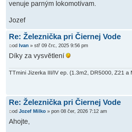
venuje parným lokomotívam.
Jozef
Re: Železnička pri Čiernej Vode
od
Ivan
» stř 09 črc, 2025 9:56 pm
Díky za vysvětlení
TTmini Jizerka III/IV ep. (1.3m2, DR5000, Z21 a 
Re: Železnička pri Čiernej Vode
od
Jozef Milko
» pon 08 čer, 2026 7:12 am
Ahojte,