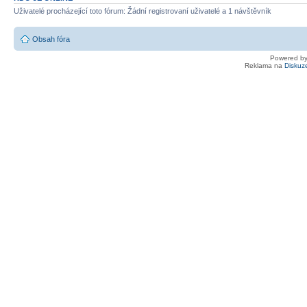
Uživatelé procházející toto fórum: Žádní registrovaní uživatelé a 1 návštěvník
Obsah fóra
Powered b
Reklama na
Diskuz