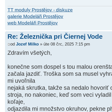
TT moduly Prostějov - diskuze
galerie Modeláři Prostějov
web Modeláři Prostějov
Re: Železnička pri Čiernej Vode
od
Jozef Milko
» úte 08 črc, 2025 7:15 pm
Zdravím všetých,
konečne som dospel s tou malou orenšta
začala jazdiť. Troška som sa musel vyh
mi uvoľnila
nejaká skrutka, takže sa nedalo hovoriť
stroja, no nakoniec, keď som veci vyladil
koľaje,
odjazdila mi množstvo okruhov, pekne p