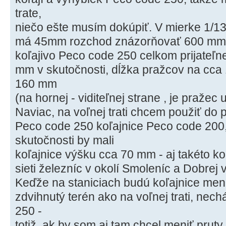
trate,
niečo ešte musím dokúpiť. V mierke 1/13 
má 45mm rozchod znázorňovať 600 mm v
koľajivo Peco code 250 celkom prijateľn
mm v skutočnosti, dĺžka pražcov na cca
160 mm
(na hornej - viditeľnej strane , je pražec 
Naviac, na voľnej trati chcem použiť do
Peco code 250 koľajnice Peco code 200,
skutočnosti by mali
koľajnice výšku cca 70 mm - aj takéto ko
sieti železníc v okolí Smoleníc a Dobre
Keďže na staniciach budú koľajnice menej
zdvihnutý terén ako na voľnej trati, ne
250 -
totiž, ak by som aj tam chcel meniť prut