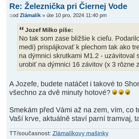
Re: Železnička pri Čiernej Vode
od
Zlámalík
» úte 10 pro, 2024 11:40 pm
Jozef Milko píše:
No tak som zase bližšie k cieľu. Podaril
medi) prispájkovať k plechom tak ako tr
na dýmnici skrutkami M1.2 - uzávitoval 
urobiť na dýmnici 16 závitov (x 3 rôzne zá
A Jozefe, budete natáčet i takové to Shor
všechno za dvě minuty hotové?
Smekám před Vámi až na zem, vím, co to 
Vaší krve, aktuálně staví parní tramvaj, 
TT/současnost:
Zlámalíkovy mašinky