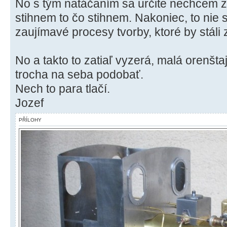
No s tým natáčaním sa určite nechcem z
stihnem to čo stihnem. Nakoniec, to nie s
zaujímavé procesy tvorby, ktoré by stáli z
No a takto to zatiaľ vyzerá, malá orenšt
trocha na seba podobať.
Nech to para tlačí.
Jozef
PŘÍLOHY