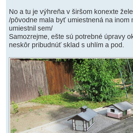
No a tu je výhreňa v širšom konexte žel
/pôvodne mala byť umiestnená na inom m
umiestnil sem/
Samozrejme, ešte sú potrebné úpravy ok
neskôr pribudnúť sklad s uhlím a pod.