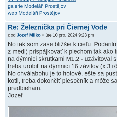
galerie Modeláři Prostějov
web Modeláři Prostějov
Re: Železnička pri Čiernej Vode
od
Jozef Milko
» úte 10 pro, 2024 9:23 pm
No tak som zase bližšie k cieľu. Podarilo
z medi) prispájkovať k plechom tak ako 
na dýmnici skrutkami M1.2 - uzávitoval 
treba urobiť na dýmnici 16 závitov (x 3 r
No chválabohu je to hotové, ešte sa pus
kotli, treba dokončiť piesočník a môže sa
predbieham.
Jozef