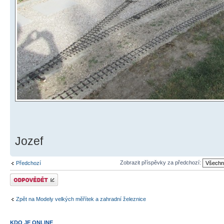
Jozef
Zobrazit příspěvky za předchozí:
Předchozí
Odeslat odpověď
Zpět na Modely velkých měřítek a zahradní železnice
KDO JE ONLINE