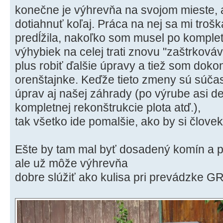
konečne je výhrevňa na svojom mieste, a
dotiahnuť koľaj. Práca na nej sa mi trošk
predĺžila, nakoľko som musel po komplet
výhybiek na celej trati znovu "zaštrkováv
plus robiť ďalšie úpravy a tiež som doko
orenštajnke. Keďže tieto zmeny sú súča
úprav aj našej záhrady (po výrube asi des
kompletnej rekonštrukcie plota atď.),
tak všetko ide pomalšie, ako by si človek
Ešte by tam mal byť dosadený komín a p
ale už môže výhrevňa
dobre slúžiť ako kulisa pri prevádzke GR