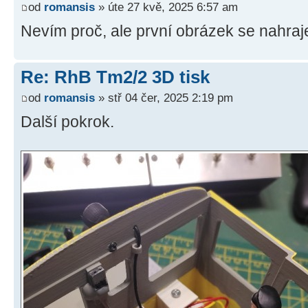
od
romansis
» úte 27 kvě, 2025 6:57 am
Nevím proč, ale první obrázek se nahraj
Re: RhB Tm2/2 3D tisk
od
romansis
» stř 04 čer, 2025 2:19 pm
Další pokrok.