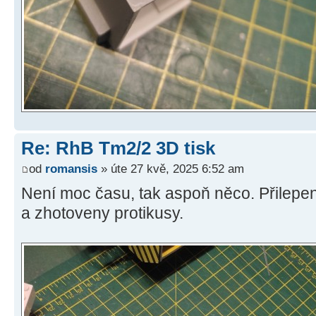
Re: RhB Tm2/2 3D tisk
od
romansis
» úte 27 kvě, 2025 6:52 am
Není moc času, tak aspoň něco. Přilepe
a zhotoveny protikusy.