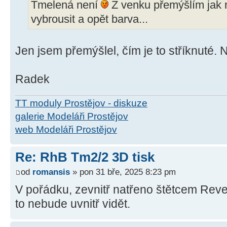
Tmelená není
Z venku přemýšlím jak n
vybrousit a opět barva...
Jen jsem přemýšlel, čím je to stříknuté. 
Radek
TT moduly Prostějov - diskuze
galerie Modeláři Prostějov
web Modeláři Prostějov
Re: RhB Tm2/2 3D tisk
od
romansis
» pon 31 bře, 2025 8:23 pm
V pořádku, zevnitř natřeno štětcem Reve
to nebude uvnitř vidět.