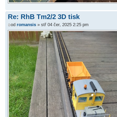
Re: RhB Tm2/2 3D tisk
od
romansis
» stř 04 čer, 2025 2:25 pm