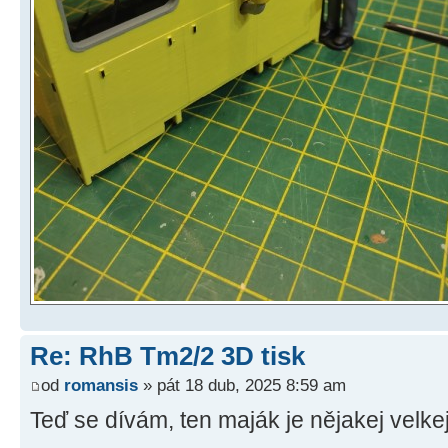
Re: RhB Tm2/2 3D tisk
od
romansis
» pát 18 dub, 2025 8:59 am
Teď se dívám, ten maják je nějakej velke