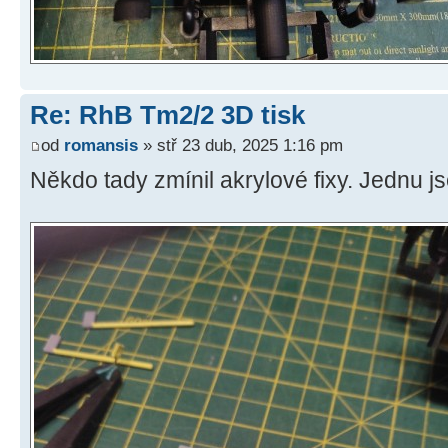
Re: RhB Tm2/2 3D tisk
od
romansis
» stř 23 dub, 2025 1:16 pm
Někdo tady zmínil akrylové fixy. Jednu j