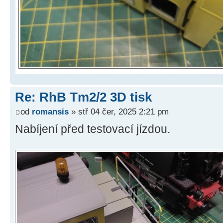
Re: RhB Tm2/2 3D tisk
od
romansis
» stř 04 čer, 2025 2:21 pm
Nabíjení před testovací jízdou.