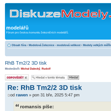
modelářů
Fórum pro českou komunitu železničních modelářů.
Obsah fóra
‹
Modelová železnice - modelová velikost
‹
Modely velkých měřít
RhB Tm2/2 3D tisk
Moderátoři:
Michal Dalecký
,
Rudolf
Odeslat odpověď
Re: RhB Tm2/2 3D tisk
od
rawen
» pon 31 bře, 2025 5:47 pm
romansis píše: