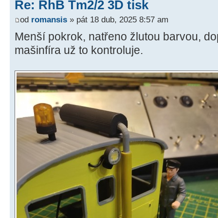
Re: RhB Tm2/2 3D tisk
od
romansis
» pát 18 dub, 2025 8:57 am
Menší pokrok, natřeno žlutou barvou, do
mašinfíra už to kontroluje.