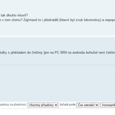
 tak dlouho mluvil?
e v tom zlomu? Zajímavě to i předváděl (hlavní byl zvuk lokomotivy) a nepopo
tulky s překladem do češtiny (jen na PC WIN na androidu bohužel není češtin
íspěvky za předchozí:
Seřadit podle