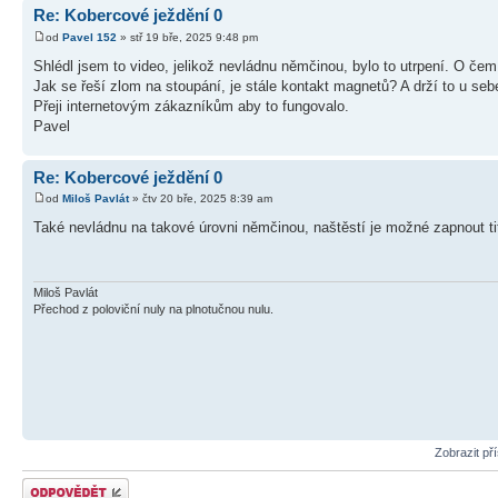
Re: Kobercové ježdění 0
od
Pavel 152
» stř 19 bře, 2025 9:48 pm
Shlédl jsem to video, jelikož nevládnu němčinou, bylo to utrpení. O čem
Jak se řeší zlom na stoupání, je stále kontakt magnetů? A drží to u seb
Přeji internetovým zákazníkům aby to fungovalo.
Pavel
Re: Kobercové ježdění 0
od
Miloš Pavlát
» čtv 20 bře, 2025 8:39 am
Také nevládnu na takové úrovni němčinou, naštěstí je možné zapnout ti
Miloš Pavlát
Přechod z poloviční nuly na plnotučnou nulu.
Zobrazit př
Odeslat odpověď