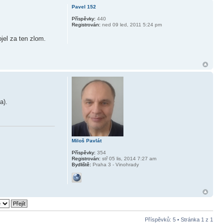
Pavel 152
Příspěvky:
440
Registrován:
ned 09 led, 2011 5:24 pm
jel za ten zlom.
a).
Miloš Pavlát
Příspěvky:
354
Registrován:
stř 05 lis, 2014 7:27 am
Bydliště:
Praha 3 - Vinohrady
Příspěvků: 5 • Stránka
1
z
1