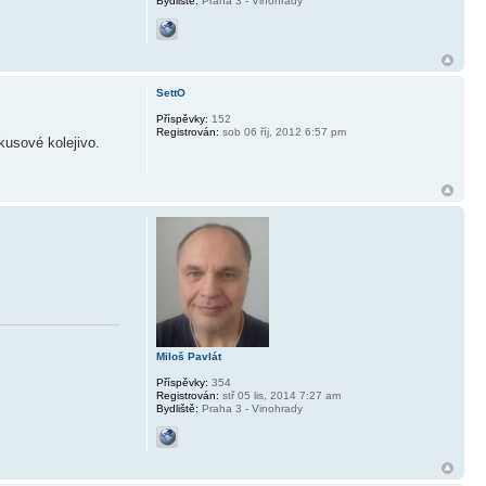
Bydliště:
Praha 3 - Vinohrady
SettO
Příspěvky:
152
Registrován:
sob 06 říj, 2012 6:57 pm
kusové kolejivo.
Miloš Pavlát
Příspěvky:
354
Registrován:
stř 05 lis, 2014 7:27 am
Bydliště:
Praha 3 - Vinohrady