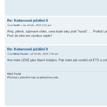
Re: Kobercové ježdění 0
od
SettO
» úte 18 bře, 2025 3:31 pm
Ahoj, pěkné, zajímavé video, cena bude taky jistě "hustá". ... Podloží 
Proč do toho ten výrobce nejde?
Re: Kobercové ježdění 0
od
Miloš Pavlát
» stř 19 bře, 2025 7:50 am
Ano mám LENZ jako hlavní kolejivo. Pak mám pár vzorků od ETS a celý
Miloš Pavlát
Přechod z poloviční nuly na plnotučnou nulu.