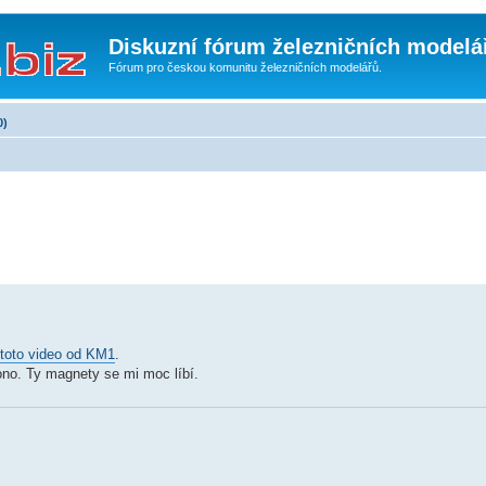
Diskuzní fórum železničních modelá
Fórum pro českou komunitu železničních modelářů.
0)
toto video od KM1
.
 ono. Ty magnety se mi moc líbí.