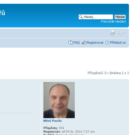
řů
Pokročilé hledání
FAQ
Registrovat
Přihlásit se
Příspěvků: 5 • Stránka
1
z
1
Miloš Pavlát
Příspěvky:
354
Registrován:
stř 05 lis, 2014 7:27 am