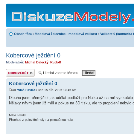
Obsah fóra
‹
Modelová železnice - modelová velikost
‹
Velikost 0 (komunita 
Kobercové ježdění 0
Moderátoři:
Michal Dalecký
,
Rudolf
Odeslat odpověď
Kobercové ježdění 0
od
Miloš Pavlát
» sob 15 bře, 2025 10:45 am
Dlouho jsem přemýšlel jak udělat podloží pro Nulku až na mě vyskočilo
Nějaký návrh jsem již měl a pokus na 3D tisku, ale to propojení nebylo
Miloš Pavlát
Přechod z poloviční nuly na plnotučnou nulu.