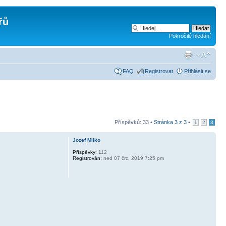
řů
Pokročilé hledání
FAQ
Registrovat
Přihlásit se
Příspěvků: 33 •
Stránka
3
z
3
•
1
2
3
Jozef Milko
Příspěvky:
112
Registrován:
ned 07 črc, 2019 7:25 pm