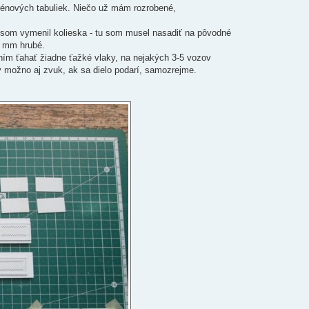
yrénových tabuliek. Niečo už mám rozrobené,
de som vymenil kolieska - tu som musel nasadiť na pôvodné
5 mm hrubé.
 ním ťahať žiadne ťažké vlaky, na nejakých 3-5 vozov
 možno aj zvuk, ak sa dielo podarí, samozrejme.