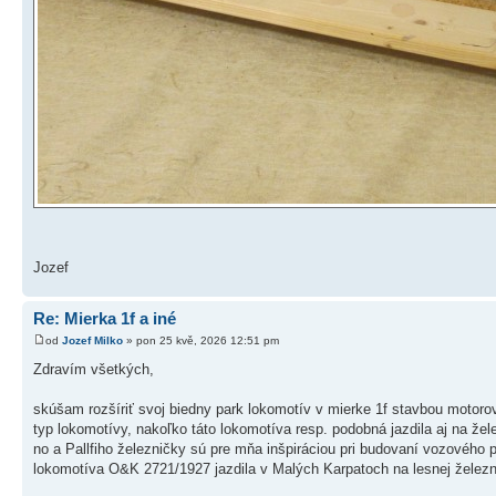
Jozef
Re: Mierka 1f a iné
od
Jozef Milko
» pon 25 kvě, 2026 12:51 pm
Zdravím všetkých,
skúšam rozšíriť svoj biedny park lokomotív v mierke 1f stavbou motoro
typ lokomotívy, nakoľko táto lokomotíva resp. podobná jazdila aj na že
no a Pallfiho železničky sú pre mňa inšpiráciou pri budovaní vozového 
lokomotíva O&K 2721/1927 jazdila v Malých Karpatoch na lesnej železn