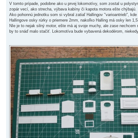
V tomto prípade, podobne ako u prvej lokomotívy, som zostal u polyst
zopár vecí, ako strecha, výbava kabíny či kapota motora ešte chýbajú.
Ako pohonnú jednotku som si vybral zatiaľ Hallingov "varioantrieb", k
Hallingove osky rúrky o priemere 2mm, nakoľko Halling má osky len 1,
NIe je to nejak silný motor, ešte má aj svoje muchy, ale zase nechcem
by to snáď malo stačiť. Lokomotíva bude vybavená dekodérom, niekedy