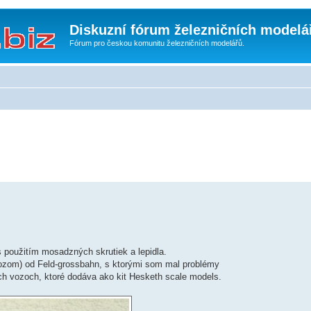
Diskuzní fórum železničních modelá
Fórum pro českou komunitu železničních modelářů.
s použitím mosadzných skrutiek a lepidla.
zom) od Feld-grossbahn, s ktorými som mal problémy
ých vozoch, ktoré dodáva ako kit Hesketh scale models.