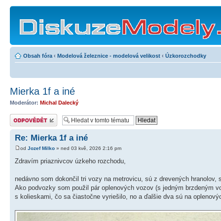
Obsah fóra
‹
Modelová železnice - modelová velikost
‹
Úzkorozchodky
Mierka 1f a iné
Moderátor:
Michal Dalecký
Odeslat odpověď
Re: Mierka 1f a iné
od
Jozef Milko
» ned 03 kvě, 2026 2:16 pm
Zdravím priaznivcov úzkeho rozchodu,
nedávno som dokončil tri vozy na metrovicu, sú z drevených hranolov, 
Ako podvozky som použil pár oplenových vozov (s jedným brzdeným vo
s kolieskami, čo sa čiastočne vyriešilo, no a ďalšie dva sú na oplenov