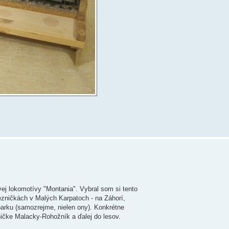
vej lokomotívy "Montania". Vybral som si tento
lezničkách v Malých Karpatoch - na Záhorí,
parku (samozrejme, nielen ony). Konkrétne
ičke Malacky-Rohožník a ďalej do lesov.