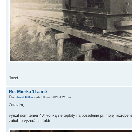
Jozef
Re: Mierka 1f a iné
od
Jozef Milko
» úte 30 čer, 2026 4:21 pm
Zdravím,
využil som temer 40° vonkajšie teploty na posedenie pri mojej rozroben
zatiaľ to vyzerá asi takto: