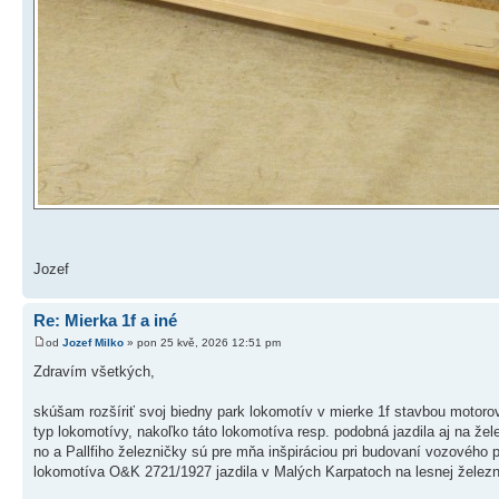
Jozef
Re: Mierka 1f a iné
od
Jozef Milko
» pon 25 kvě, 2026 12:51 pm
Zdravím všetkých,
skúšam rozšíriť svoj biedny park lokomotív v mierke 1f stavbou motoro
typ lokomotívy, nakoľko táto lokomotíva resp. podobná jazdila aj na že
no a Pallfiho železničky sú pre mňa inšpiráciou pri budovaní vozového 
lokomotíva O&K 2721/1927 jazdila v Malých Karpatoch na lesnej železn