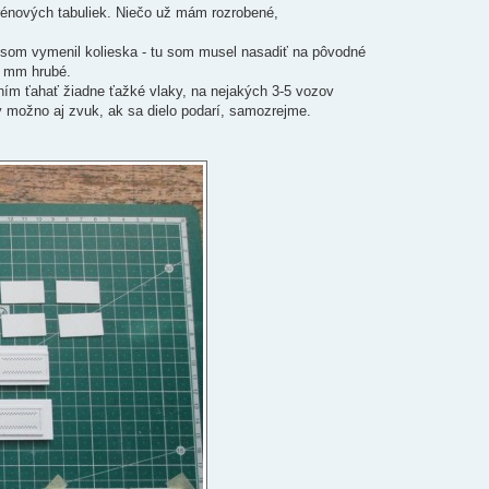
yrénových tabuliek. Niečo už mám rozrobené,
de som vymenil kolieska - tu som musel nasadiť na pôvodné
5 mm hrubé.
 ním ťahať žiadne ťažké vlaky, na nejakých 3-5 vozov
 možno aj zvuk, ak sa dielo podarí, samozrejme.