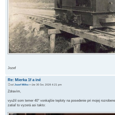
Jozef
Re: Mierka 1f a iné
od
Jozef Milko
» úte 30 čer, 2026 4:21 pm
Zdravím,
využil som temer 40° vonkajšie teploty na posedenie pri mojej rozroben
zatiaľ to vyzerá asi takto: