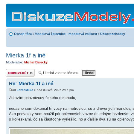
Obsah fóra
‹
Modelová železnice - modelová velikost
‹
Úzkorozchodky
Mierka 1f a iné
Moderátor:
Michal Dalecký
Odeslat odpověď
Re: Mierka 1f a iné
od
Jozef Milko
» ned 03 kvě, 2026 2:16 pm
Zdravím priaznivcov úzkeho rozchodu,
nedávno som dokončil tri vozy na metrovicu, sú z drevených hranolov, 
Ako podvozky som použil pár oplenových vozov (s jedným brzdeným vo
s kolieskami, čo sa čiastočne vyriešilo, no a ďalšie dva sú na oplenov