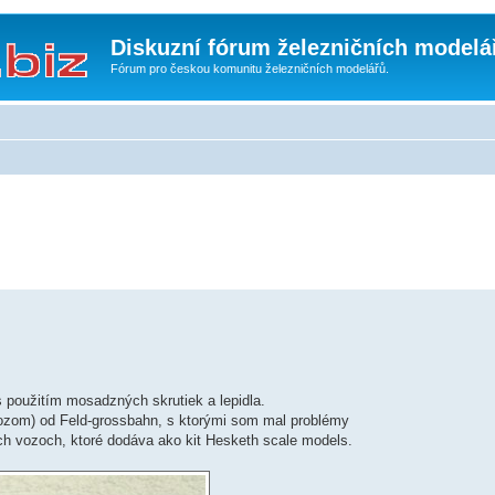
Diskuzní fórum železničních modelá
Fórum pro českou komunitu železničních modelářů.
s použitím mosadzných skrutiek a lepidla.
zom) od Feld-grossbahn, s ktorými som mal problémy
ých vozoch, ktoré dodáva ako kit Hesketh scale models.