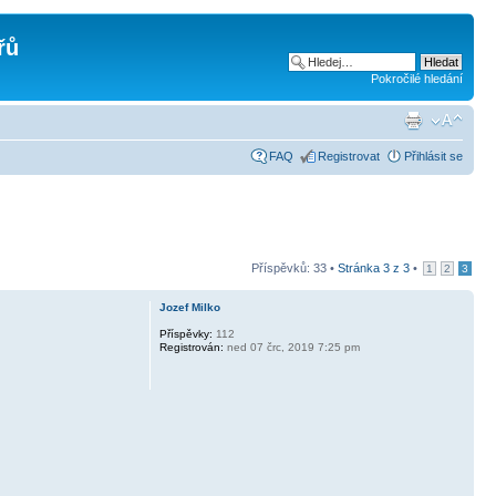
řů
Pokročilé hledání
FAQ
Registrovat
Přihlásit se
Příspěvků: 33 •
Stránka
3
z
3
•
1
2
3
Jozef Milko
Příspěvky:
112
Registrován:
ned 07 črc, 2019 7:25 pm