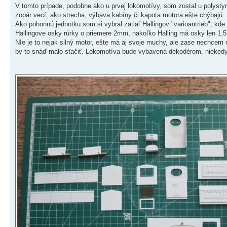
V tomto prípade, podobne ako u prvej lokomotívy, som zostal u polyst
zopár vecí, ako strecha, výbava kabíny či kapota motora ešte chýbajú.
Ako pohonnú jednotku som si vybral zatiaľ Hallingov "varioantrieb", k
Hallingove osky rúrky o priemere 2mm, nakoľko Halling má osky len 1,
NIe je to nejak silný motor, ešte má aj svoje muchy, ale zase nechcem
by to snáď malo stačiť. Lokomotíva bude vybavená dekodérom, niekedy