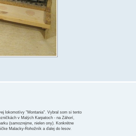
vej lokomotívy "Montania". Vybral som si tento
lezničkách v Malých Karpatoch - na Záhorí,
parku (samozrejme, nielen ony). Konkrétne
ičke Malacky-Rohožník a ďalej do lesov.