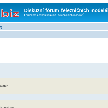
Diskuzní fórum železničních modelá
Fórum pro českou komunitu železničních modelářů.
Z)
ování :
ek vo videu.