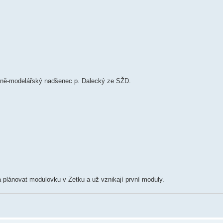
ičně-modelářský nadšenec p. Dalecký ze SŽD.
 plánovat modulovku v Zetku a už vznikají první moduly.