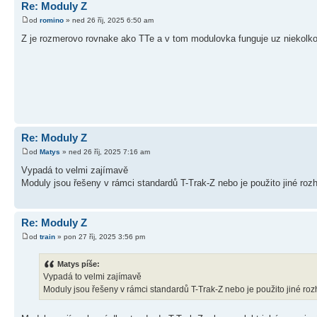
Re: Moduly Z
od
romino
» ned 26 říj, 2025 6:50 am
Z je rozmerovo rovnake ako TTe a v tom modulovka funguje uz niekolko
Re: Moduly Z
od
Matys
» ned 26 říj, 2025 7:16 am
Vypadá to velmi zajímavě
Moduly jsou řešeny v rámci standardů T-Trak-Z nebo je použito jiné roz
Re: Moduly Z
od
train
» pon 27 říj, 2025 3:56 pm
Matys píše:
Vypadá to velmi zajímavě
Moduly jsou řešeny v rámci standardů T-Trak-Z nebo je použito jiné ro