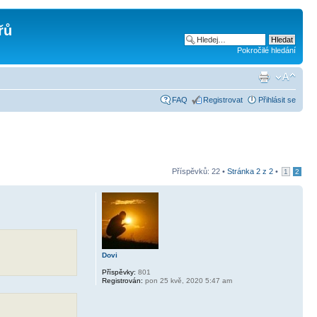
řů
Pokročilé hledání
FAQ
Registrovat
Přihlásit se
Příspěvků: 22 •
Stránka
2
z
2
•
1
2
Dovi
Příspěvky:
801
Registrován:
pon 25 kvě, 2020 5:47 am