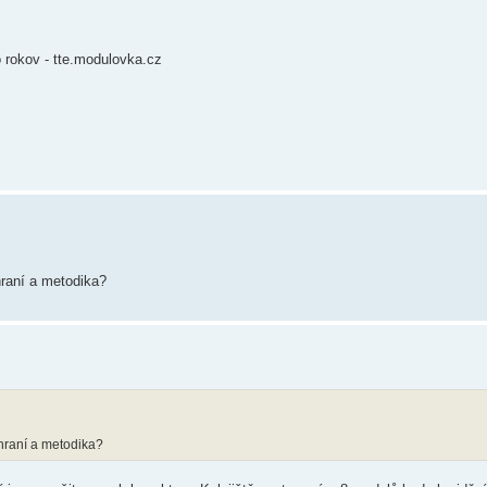
 rokov - tte.modulovka.cz
hraní a metodika?
zhraní a metodika?