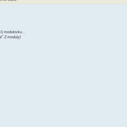
í) modulovku...
é" Z-moduly)