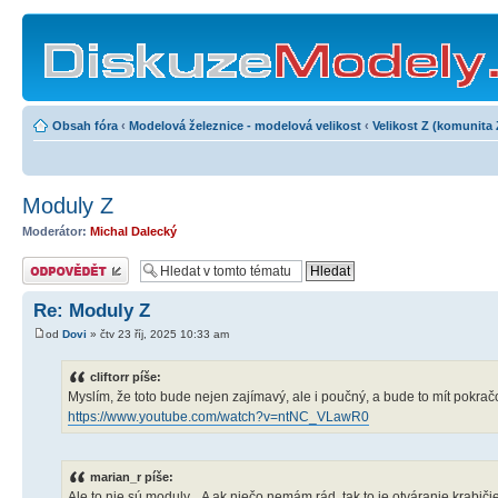
Obsah fóra
‹
Modelová železnice - modelová velikost
‹
Velikost Z (komunita 
Moduly Z
Moderátor:
Michal Dalecký
Odeslat odpověď
Re: Moduly Z
od
Dovi
» čtv 23 říj, 2025 10:33 am
cliftorr píše:
Myslím, že toto bude nejen zajímavý, ale i poučný, a bude to mít pokrač
https://www.youtube.com/watch?v=ntNC_VLawR0
marian_r píše:
Ale to nie sú moduly... A ak niečo nemám rád, tak to je otváranie krabiči