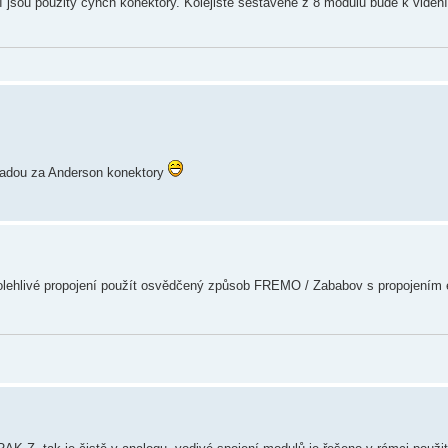
ní jsou použity cynch konektory. Kolejiště sestavené z 8 modulů bude k viděn
hradou za Anderson konektory
spolehlivé propojení použít osvědčený způsob FREMO / Zababov s propojením 