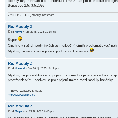
Moduly mají rozhraní dle standardu T-Trak Z, ale pro elektrické propoje
Benešově 1.5.-3.5.2026
Z/N/HO/G - DCC, moduly, livesteam
Re: Moduly Z
od
Matys
» úte 28 říj, 2025 11:15 am
Super
Cinch je v našich podmínkách asi nejlepší (nejmíň problematickou) ná
Myslím, že se v květnu pojedu podívat do Benešova
Re: Moduly Z
od
HonzaM
» úte 28 říj, 2025 10:19 pm
Myslím, že pro elektrické propojení mezi moduly je pro jednodušší a 
prostřednictvím LocoNetu a pro spojení trakce mezi moduly banánky.
FREMO, Zababov N-scale
http://www.1ku160.cz
Re: Moduly Z
od
Matys
» stř 29 říj, 2025 6:46 pm