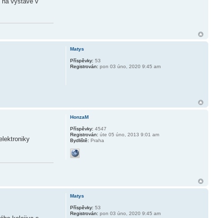
í na výstavě v
Matys
Příspěvky:
53
Registrován:
pon 03 úno, 2020 9:45 am
HonzaM
Příspěvky:
4547
Registrován:
úte 05 úno, 2013 9:01 am
elektroniky
Bydliště:
Praha
Matys
Příspěvky:
53
Registrován:
pon 03 úno, 2020 9:45 am