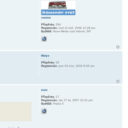
romino
Příspěvky:
264
Registrován:
ned 11 kvě, 2008 12:28 pm
Bydliště:
Nove Mesto nad Vahom, SR
Matys
Příspěvky:
53
Registrován:
pon 03 úno, 2020 9:45 am
train
Příspěvky:
17
Registrován:
úte 27 lis, 2007 10:31 pm
Bydliště:
Praha 5