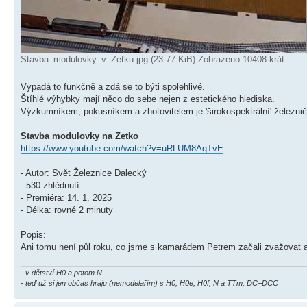
Stavba_modulovky_v_Zetku.jpg (23.77 KiB) Zobrazeno 10408 krát
Vypadá to funkčně a zdá se to býti spolehlivé.
Štíhlé výhybky mají něco do sebe nejen z estetického hlediska.
Výzkumníkem, pokusníkem a zhotovitelem je 'širokospektrální' železn
Stavba modulovky na Zetko
https://www.youtube.com/watch?v=uRLUM8AqTvE
- Autor: Svět Železnice Dalecký
- 530 zhlédnutí
- Premiéra: 14. 1. 2025
- Délka: rovné 2 minuty
Popis:
Ani tomu není půl roku, co jsme s kamarádem Petrem začali zvažovat a
- v dětství H0 a potom N
- teď už si jen občas hraju (nemodelařím) s H0, H0e, H0f, N a TTm, DC+DCC