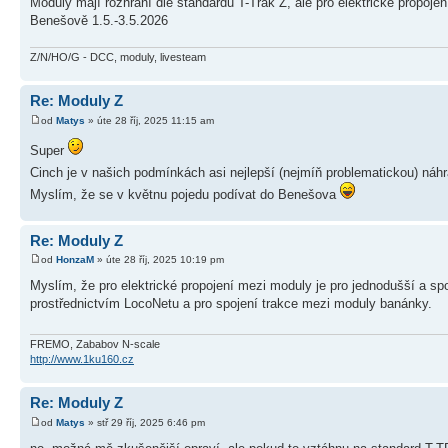
Moduly mají rozhraní dle standardu T-Trak Z, ale pro elektrické propoje
Benešově 1.5.-3.5.2026
Z/N/HO/G - DCC, moduly, livesteam
Re: Moduly Z
od
Matys
» úte 28 říj, 2025 11:15 am
Super
Cinch je v našich podmínkách asi nejlepší (nejmíň problematickou) ná
Myslím, že se v květnu pojedu podívat do Benešova
Re: Moduly Z
od
HonzaM
» úte 28 říj, 2025 10:19 pm
Myslím, že pro elektrické propojení mezi moduly je pro jednodušší a 
prostřednictvím LocoNetu a pro spojení trakce mezi moduly banánky.
FREMO, Zababov N-scale
http://www.1ku160.cz
Re: Moduly Z
od
Matys
» stř 29 říj, 2025 6:46 pm