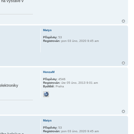
í na výstavě v
Matys
Příspěvky:
53
Registrován:
pon 03 úno, 2020 9:45 am
HonzaM
Příspěvky:
4546
Registrován:
úte 05 úno, 2013 9:01 am
elektroniky
Bydliště:
Praha
Matys
Příspěvky:
53
Registrován:
pon 03 úno, 2020 9:45 am