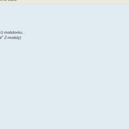
í) modulovku...
é" Z-moduly)