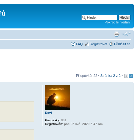
řů
Pokročilé hledání
FAQ
Registrovat
Přihlásit se
Příspěvků: 22 •
Stránka
2
z
2
•
1
2
Dovi
Příspěvky:
801
Registrován:
pon 25 kvě, 2020 5:47 am