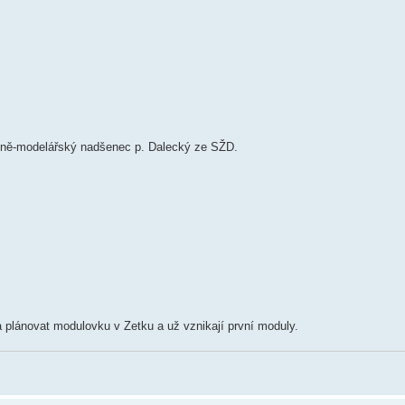
ičně-modelářský nadšenec p. Dalecký ze SŽD.
 plánovat modulovku v Zetku a už vznikají první moduly.