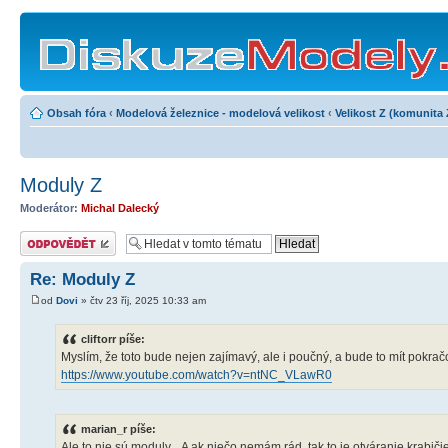
Obsah fóra
‹
Modelová železnice - modelová velikost
‹
Velikost Z (komunita 
Moduly Z
Moderátor:
Michal Dalecký
Odeslat odpověď
Re: Moduly Z
od
Dovi
» čtv 23 říj, 2025 10:33 am
cliftorr píše:
Myslím, že toto bude nejen zajímavý, ale i poučný, a bude to mít pokrač
https://www.youtube.com/watch?v=ntNC_VLawR0
marian_r píše:
Ale to nie sú moduly... A ak niečo nemám rád, tak to je otváranie krabiči