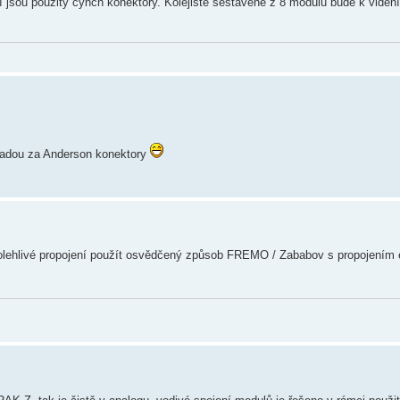
ní jsou použity cynch konektory. Kolejiště sestavené z 8 modulů bude k viděn
hradou za Anderson konektory
spolehlivé propojení použít osvědčený způsob FREMO / Zababov s propojením 