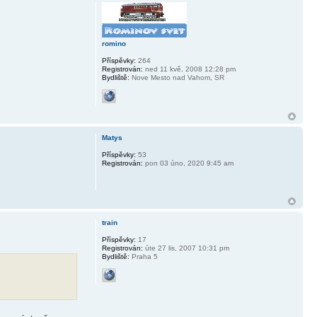
romino
Příspěvky:
264
Registrován:
ned 11 kvě, 2008 12:28 pm
Bydliště:
Nove Mesto nad Vahom, SR
Matys
Příspěvky:
53
Registrován:
pon 03 úno, 2020 9:45 am
train
Příspěvky:
17
Registrován:
úte 27 lis, 2007 10:31 pm
Bydliště:
Praha 5