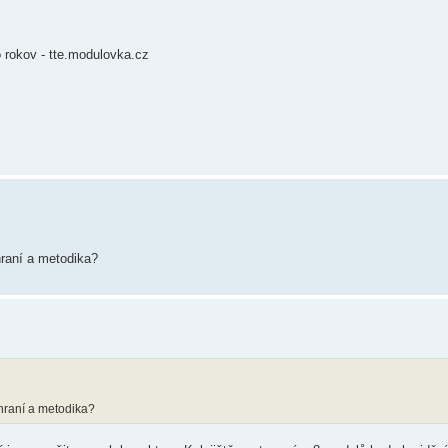
 rokov - tte.modulovka.cz
hraní a metodika?
zhraní a metodika?