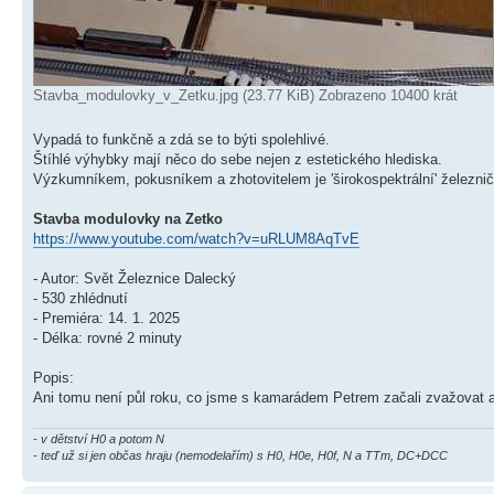
Stavba_modulovky_v_Zetku.jpg (23.77 KiB) Zobrazeno 10400 krát
Vypadá to funkčně a zdá se to býti spolehlivé.
Štíhlé výhybky mají něco do sebe nejen z estetického hlediska.
Výzkumníkem, pokusníkem a zhotovitelem je 'širokospektrální' železn
Stavba modulovky na Zetko
https://www.youtube.com/watch?v=uRLUM8AqTvE
- Autor: Svět Železnice Dalecký
- 530 zhlédnutí
- Premiéra: 14. 1. 2025
- Délka: rovné 2 minuty
Popis:
Ani tomu není půl roku, co jsme s kamarádem Petrem začali zvažovat a
- v dětství H0 a potom N
- teď už si jen občas hraju (nemodelařím) s H0, H0e, H0f, N a TTm, DC+DCC