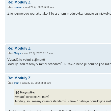
Re: Moduly Z
od
romino
» ned 26 říj, 2025 6:50 am
Z je rozmerovo rovnake ako TTe a v tom modulovka funguje uz niekolko
Re: Moduly Z
od
Matys
» ned 26 říj, 2025 7:16 am
Vypadá to velmi zajímavě
Moduly jsou řešeny v rámci standardů T-Trak-Z nebo je použito jiné roz
Re: Moduly Z
od
train
» pon 27 říj, 2025 3:56 pm
Matys píše:
Vypadá to velmi zajímavě
Moduly jsou řešeny v rámci standardů T-Trak-Z nebo je použito jiné ro