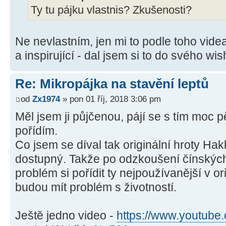
Ty tu pájku vlastnis? Zkušenosti?
Ne nevlastním, jen mi to podle toho vide
a inspirující - dal jsem si to do svého wis
Re: Mikropájka na stavění leptů
od
Zx1974
» pon 01 říj, 2018 3:06 pm
Měl jsem ji půjčenou, pájí se s tím moc p
pořídím.
Co jsem se díval tak originální hroty Ha
dostupný. Takže po odzkoušení čínských
problém si pořídit ty nejpoužívanější v or
budou mít problém s životností.
Ještě jedno video -
https://www.youtube