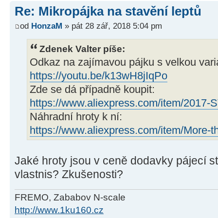
Re: Mikropájka na stavění leptů
od
HonzaM
» pát 28 zář, 2018 5:04 pm
Zdenek Valter píše:
Odkaz na zajímavou pájku s velkou varia
https://youtu.be/k13wH8jIqPo
Zde se dá případně koupit:
https://www.aliexpress.com/item/2017-
Náhradní hroty k ní:
https://www.aliexpress.com/item/More-t
Jaké hroty jsou v ceně dodavky pájecí st
vlastnis? Zkušenosti?
FREMO, Zababov N-scale
http://www.1ku160.cz