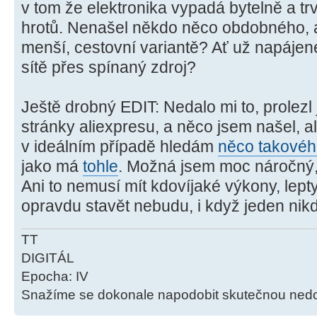
v tom že elektronika vypadá bytelně a trv
hrotů. Nenašel někdo něco obdobného, 
menší, cestovní variantě? Ať už napájen
sítě přes spínaný zdroj?
Ještě drobný EDIT: Nedalo mi to, prolezl
stránky aliexpresu, a něco jsem našel, al
v ideálním případě hledám
něco takovéh
jako má
tohle
. Možná jsem moc náročný,
Ani to nemusí mít kdovíjaké výkony, lepty
opravdu stavět nebudu, i když jeden nik
TT
DIGITÁL
Epocha: IV
Snažíme se dokonale napodobit skutečnou ned