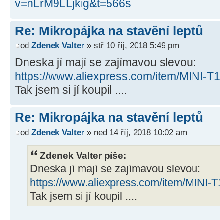
v=nLrM9LLjkig&t=566s
Re: Mikropájka na stavění leptů
od
Zdenek Valter
» stř 10 říj, 2018 5:49 pm
Dneska jí mají se zajímavou slevou:
https://www.aliexpress.com/item/MINI-T1
Tak jsem si jí koupil ....
Re: Mikropájka na stavění leptů
od
Zdenek Valter
» ned 14 říj, 2018 10:02 am
Zdenek Valter píše:
Dneska jí mají se zajímavou slevou:
https://www.aliexpress.com/item/MINI-T
Tak jsem si jí koupil ....