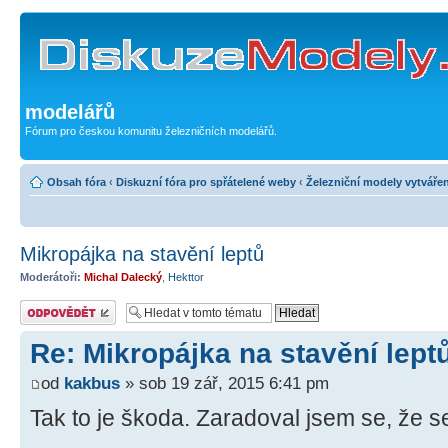
modelářů
Fórum pro českou komunitu železničních modelářů.
Obsah fóra
‹
Diskuzní fóra pro spřátelené weby
‹
Železniční modely vytvářen
Mikropájka na stavění leptů
Moderátoři:
Michal Dalecký
,
Hekttor
Odeslat odpověď
Re: Mikropájka na stavění lept
od
kakbus
» sob 19 zář, 2015 6:41 pm
Tak to je škoda. Zaradoval jsem se, že se 