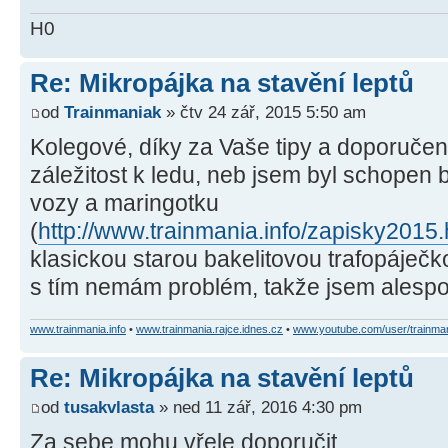
H0
Re: Mikropájka na stavění leptů
od
Trainmaniak
» čtv 24 zář, 2015 5:50 am
Kolegové, díky za Vaše tipy a doporučení
záležitost k ledu, neb jsem byl schopen 
vozy a maringotku
(
http://www.trainmania.info/zapisky2015
klasickou starou bakelitovou trafopáječko
s tím nemám problém, takže jsem alespoň
www.trainmania.info
•
www.trainmania.rajce.idnes.cz
•
www.youtube.com/user/trainma
Re: Mikropájka na stavění leptů
od
tusakvlasta
» ned 11 zář, 2016 4:30 pm
Za sebe mohu vřele doporučit