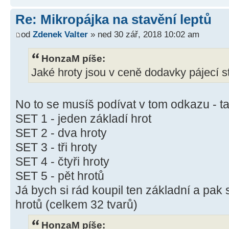
Re: Mikropájka na stavění leptů
od
Zdenek Valter
» ned 30 zář, 2018 10:02 am
HonzaM píše:
Jaké hroty jsou v ceně dodavky pájecí s
No to se musíš podívat v tom odkazu - tam
SET 1 - jeden základí hrot
SET 2 - dva hroty
SET 3 - tři hroty
SET 4 - čtyři hroty
SET 5 - pět hrotů
Já bych si rád koupil ten základní a pak
hrotů (celkem 32 tvarů)
HonzaM píše: