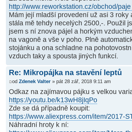
http://www.reworkstation.cz/obchod/paje ..
Mám její mladší provedení už asi 3 roky 
stála mě tehdy necelých 2500,-. Použil js
jsem s ní znova pájel a horkým vzduche
na vagoně a vše v poho. Plně automatick
stojánku a ona schladne na pohotovostn
vzduch taky a spousta jiných funkcí.
Re: Mikropájka na stavění leptů
od
Zdenek Valter
» pát 28 zář, 2018 9:11 am
Odkaz na zajímavou pájku s velkou variab
https://youtu.be/k13wH8jIqPo
Zde se dá případně koupit:
https://www.aliexpress.com/item/2017-S
Náhradní hroty k ní: