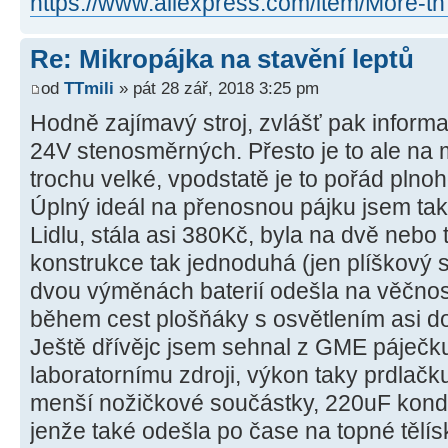
https://www.aliexpress.com/item/More-th
Re: Mikropájka na stavění leptů
od
TTmili
» pát 28 zář, 2018 3:25 pm
Hodně zajímavý stroj, zvlášť pak informa
24V stenosměrných. Přesto je to ale na m
trochu velké, vpodstatě je to pořád plno
Úplný ideál na přenosnou pájku jsem tak
Lidlu, stála asi 380Kč, byla na dvě nebo 
konstrukce tak jednoduhá (jen plíškový s
dvou výměnách baterií odešla na věčnost.
během cest plošňáky s osvětlením asi d
Ještě dřívějc jsem sehnal z GME páječku
laboratornímu zdroji, výkon taky prdlač
menší nožičkové součástky, 220uF kond
jenže také odešla po čase na topné tělí