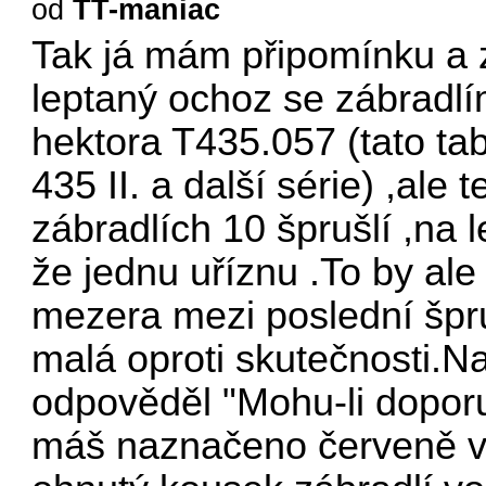
od
TT-maniac
Tak já mám připomínku a 
leptaný ochoz se zábradlí
hektora T435.057 (tato tabu
435 II. a další série) ,ale
zábradlích 10 šprušlí ,na le
že jednu uříznu .To by ale
mezera mezi poslední špruš
malá oproti skutečnosti.Na
odpověděl "Mohu-li doporuč
máš naznačeno červeně v