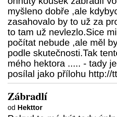
ohnutý kousek zábradlí vo
myšleno dobře ,ale kdybyc
zasahovalo by to už za pro
to tam už nevlezlo.Sice mi
počítat nebude ,ale měl b
podle skutečnosti.Tak ten
mého hektora ..... - tady 
posílal jako přílohu
http://
Zábradlí
od
Hekttor