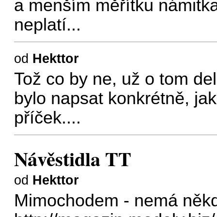
a menším měřítku námitka 
neplatí...
od
Hekttor
Tož co by ne, už o tom del
bylo napsat konkrétně, jaké
příček....
Návěstidla TT
od
Hekttor
Mimochodem - nemá někdo 