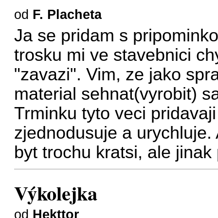
od
F. Placheta
Ja se pridam s pripomink
trosku mi ve stavebnici ch
"zavazi". Vim, ze jako spr
material sehnat(vyrobit) 
Trminku tyto veci pridavaji
zjednodusuje a urychluje. 
byt trochu kratsi, ale jina
Výkolejka
od
Hekttor