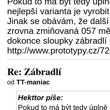
Pokud to má být tedy úpln
nejlepší varianta je vyrobit
Jinak se obávám, že další 
zrovna zmiňovaná 057 měl
dokonce sloupky zábradlí 
http://www.prototypy.cz/7
Re: Zábradlí
od
TT-maniac
Hekttor píše:
Pokud to má být tedy úplně 