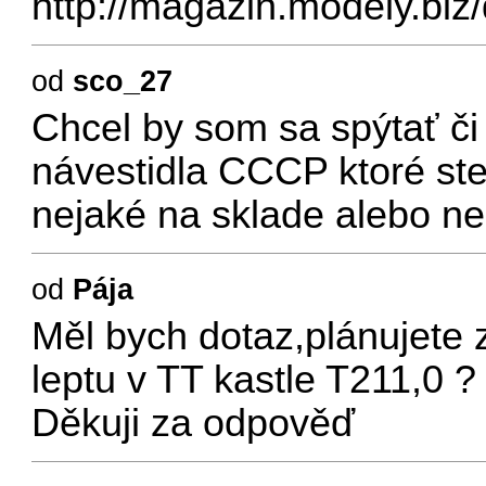
http://magazin.modely.biz
od
sco_27
Chcel by som sa spýtať či
návestidla CCCP ktoré ste
nejaké na sklade alebo ne
od
Pája
Měl bych dotaz,plánujete 
leptu v TT kastle T211,0 ?
Děkuji za odpověď