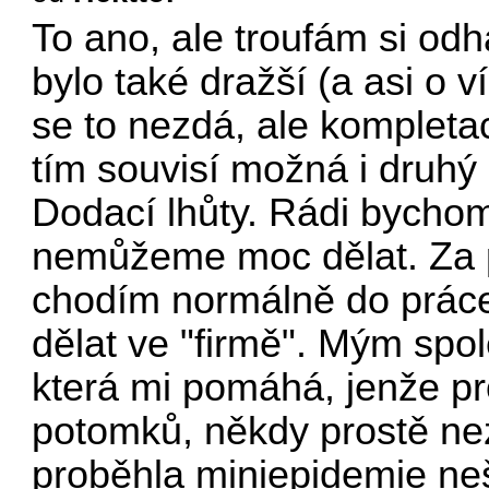
To ano, ale troufám si odh
bylo také dražší (a asi o 
se to nezdá, ale kompleta
tím souvisí možná i druhý
Dodací lhůty. Rádi bychom, 
nemůžeme moc dělat. Za pr
chodím normálně do práce
dělat ve "firmě". Mým spo
která mi pomáhá, jenže pr
potomků, někdy prostě ne
proběhla miniepidemie ne