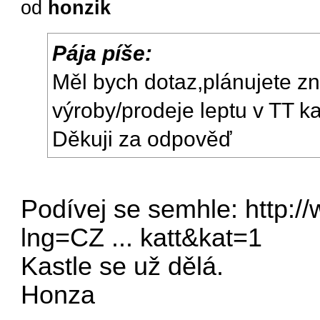
od
honzik
Pája píše:
Měl bych dotaz,plánujete z
výroby/prodeje leptu v TT k
Děkuji za odpověď
Podívej se semhle:
http:/
lng=CZ ... katt&kat=1
Kastle se už dělá.
Honza