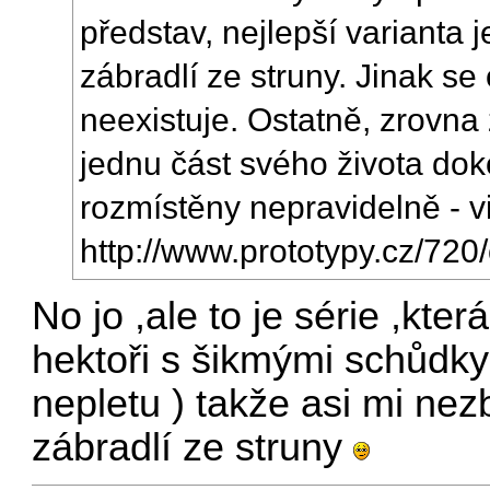
představ, nejlepší varianta je
zábradlí ze struny. Jinak se
neexistuje. Ostatně, zrovn
jednu část svého života dok
rozmístěny nepravidelně - vi
http://www.prototypy.cz/720
No jo ,ale to je série ,kt
hektoři s šikmými schůdky 
nepletu ) takže asi mi nezb
zábradlí ze struny