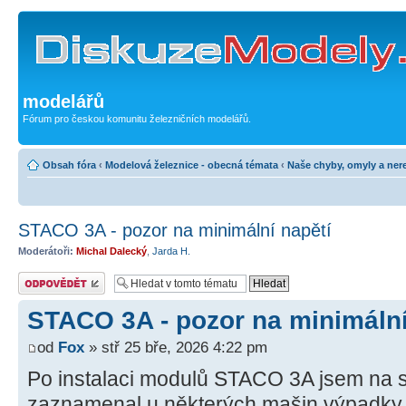
modelářů
Fórum pro českou komunitu železničních modelářů.
Obsah fóra
‹
Modelová železnice - obecná témata
‹
Naše chyby, omyly a nere
STACO 3A - pozor na minimální napětí
Moderátoři:
Michal Dalecký
,
Jarda H.
Odeslat odpověď
STACO 3A - pozor na minimální
od
Fox
» stř 25 bře, 2026 4:22 pm
Po instalaci modulů STACO 3A jsem na sv
zaznamenal u některých mašin výpadky 