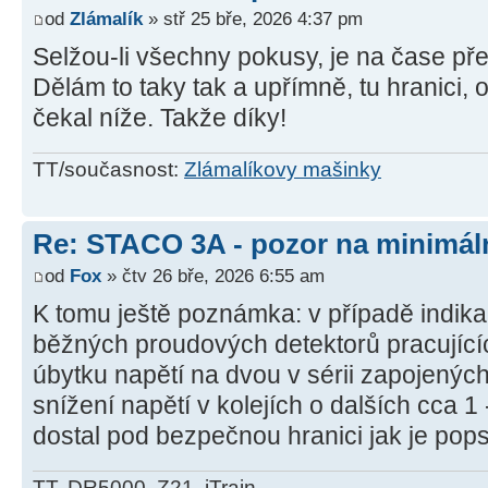
od
Zlámalík
» stř 25 bře, 2026 4:37 pm
Selžou-li všechny pokusy, je na čase pře
Dělám to taky tak a upřímně, tu hranici,
čekal níže. Takže díky!
TT/současnost:
Zlámalíkovy mašinky
Re: STACO 3A - pozor na minimáln
od
Fox
» čtv 26 bře, 2026 6:55 am
K tomu ještě poznámka: v případě indi
běžných proudových detektorů pracující
úbytku napětí na dvou v sérii zapojenýc
snížení napětí v kolejích o dalších cca 1
dostal pod bezpečnou hranici jak je pops
TT, DR5000, Z21, iTrain...