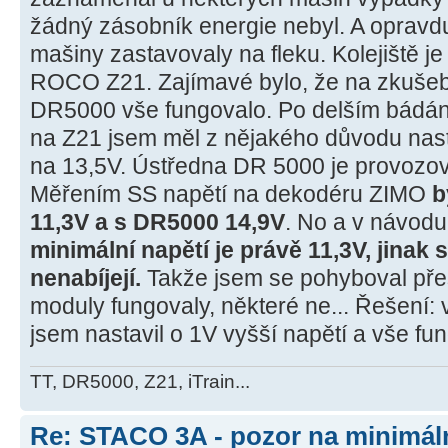
žádný zásobník energie nebyl. A opravd
mašiny zastavovaly na fleku. Kolejiště j
ROCO Z21. Zajímavé bylo, že na zkušebn
DR5000 vše fungovalo. Po delším bádání 
na Z21 jsem měl z nějakého důvodu nas
na 13,5V. Ústředna DR 5000 je provozo
Měřením SS napětí na dekodéru ZIMO
b
11,3V a s DR5000 14,9V
. No a v návodu
minimální napětí je právě 11,3V, jinak
nenabíjejí.
Takže jsem se pohyboval přes
moduly fungovaly, některé ne... Řešení
jsem nastavil o 1V vyšší napětí a vše fu
TT, DR5000, Z21, iTrain...
Re: STACO 3A - pozor na minimáln