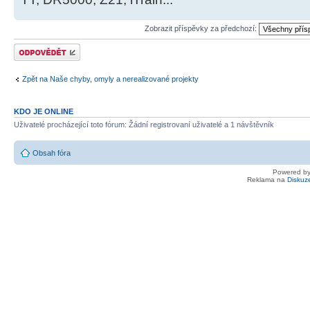
Zobrazit příspěvky za předchozí:
Odeslat odpověď
Zpět na Naše chyby, omyly a nerealizované projekty
KDO JE ONLINE
Uživatelé procházející toto fórum: Žádní registrovaní uživatelé a 1 návštěvník
Obsah fóra
Powered b
Reklama na
Diskuz