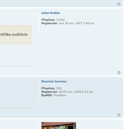
milan ferdián
Příspěvky:
12194
Registrován:
ned 30 pro, 2007 5:48 pm
ě měřítka auděláme
Rozsíval Jaroslav
Příspěvky:
166
Registrován:
stř 25 úno, 2009 8:12 am
Bydliště:
Prostějov