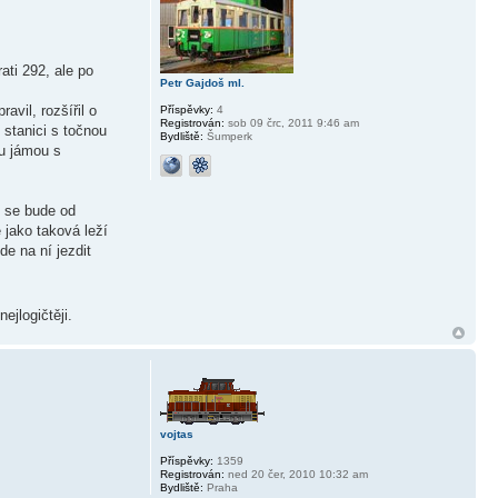
ati 292, ale po
Petr Gajdoš ml.
avil, rozšířil o
Příspěvky:
4
Registrován:
sob 09 črc, 2011 9:46 am
 stanici s točnou
Bydliště:
Šumperk
ou jámou s
o se bude od
 jako taková leží
de na ní jezdit
ejlogičtěji.
vojtas
Příspěvky:
1359
Registrován:
ned 20 čer, 2010 10:32 am
Bydliště:
Praha