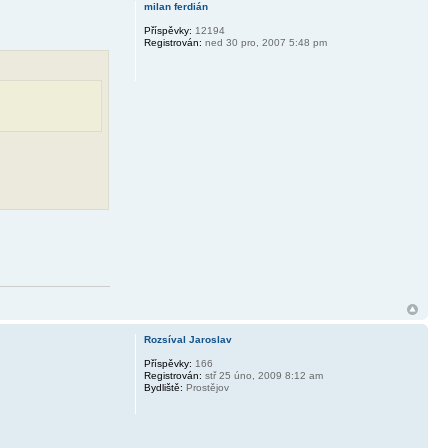
milan ferdián
Příspěvky:
12194
Registrován:
ned 30 pro, 2007 5:48 pm
Rozsíval Jaroslav
Příspěvky:
166
Registrován:
stř 25 úno, 2009 8:12 am
Bydliště:
Prostějov