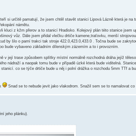
 si určitě pamatují, že jsem chtěl stavět stanici Lipová Lázně která je na tr
překopání námětu.
i kluci z kžm přerov a to stanicí Hradisko. Kolejový plán této stanice jsem upr
šinový vůz. Dále jsem přidal vlečku drtiče kamene,traťovku, menší strojovou
d by šlo o parní trakci tak stroje 422.0,423.0,433.0 . Točna bude se zakryt
epo bude vybaveno základním dílenským zázemím a to i provozním.
 v její trase způsobem splítky místní normálně rozchodná dráha jejíž těles
tého nádraží a naopak tomu bude v případě úzké která bude viditelná. Stanice
stanicí. co se týče drtiče bude u něj i polní drážka o rozchodu 5mm TTf a bu
ek
Snad se to nebude jevit jako vlakodrom. Snažil sem se to namalovat co n
ní jeho plánku).