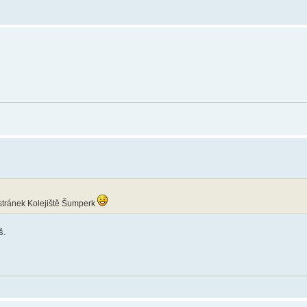
 stránek Kolejiště Šumperk
š.