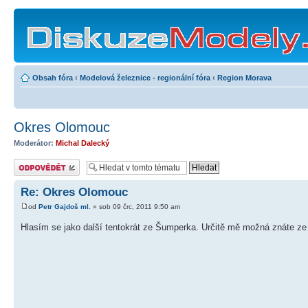
Obsah fóra
‹
Modelová železnice - regionální fóra
‹
Region Morava
Okres Olomouc
Moderátor:
Michal Dalecký
Odeslat odpověď
Re: Okres Olomouc
od
Petr Gajdoš ml.
» sob 09 črc, 2011 9:50 am
Hlasím se jako další tentokrát ze Šumperka. Určitě mě možná znáte ze