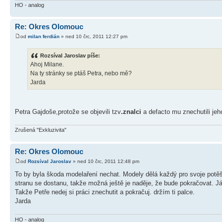
HO - analog
Re: Okres Olomouc
od
milan ferdián
» ned 10 črc, 2011 12:27 pm
Rozsíval Jaroslav píše:
Ahoj Milane.
Na ty stránky se ptáš Petra, nebo mě?
Jarda
Petra Gajdoše,protože se objevili tzv
.znalci
a defacto mu znechutili jeh
Zrušená "Exkluzivita"
Re: Okres Olomouc
od
Rozsíval Jaroslav
» ned 10 črc, 2011 12:48 pm
To by byla škoda modelaření nechat. Modely dělá každý pro svoje potěše
stranu se dostanu, takže možná ještě je naděje, že bude pokračovat. Já
Takže Petře nedej si práci znechutit a pokračuj. držím ti palce.
Jarda
HO - analog