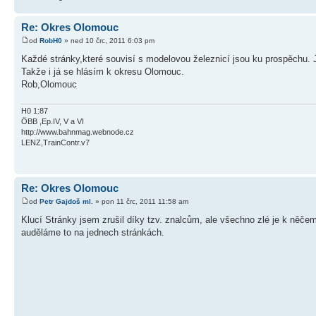
Re: Okres Olomouc
od
RobH0
» ned 10 črc, 2011 6:03 pm
Každé stránky,které souvisí s modelovou železnicí jsou ku prospěchu. Ja
Takže i já se hlásím k okresu Olomouc.
Rob,Olomouc
H0 1:87
ÖBB ,Ep.IV, V a VI
http://www.bahnmag.webnode.cz
LENZ,TrainContr.v7
Re: Okres Olomouc
od
Petr Gajdoš ml.
» pon 11 črc, 2011 11:58 am
Klucí Stránky jsem zrušil díky tzv. znalcům, ale všechno zlé je k něčem
auděláme to na jednech stránkách.