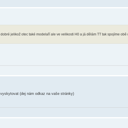
u dobré jelikož otec také modelaří ale ve velikosti H0 a já dělám TT tak spojíme ob
y vyskytovat (dej nám odkaz na vaše stránky)