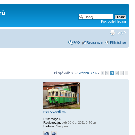
řů
Pokročilé hledání
FAQ
Registrovat
Přihlásit se
Příspěvků: 83 •
Stránka
3
z
6
•
1
2
3
4
5
6
Petr Gajdoš ml.
Příspěvky:
4
Registrován:
sob 09 črc, 2011 9:46 am
Bydliště:
Šumperk