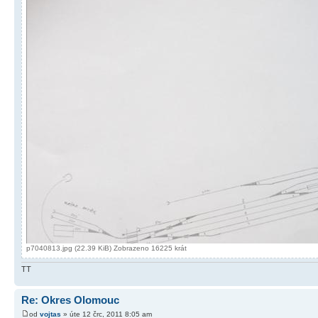
p7040813.jpg (22.39 KiB) Zobrazeno 16225 krát
TT
Re: Okres Olomouc
od
vojtas
» úte 12 črc, 2011 8:05 am