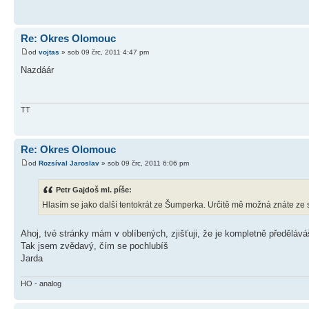
Re: Okres Olomouc
od
vojtas
» sob 09 črc, 2011 4:47 pm
Nazdáár
TT
Re: Okres Olomouc
od
Rozsíval Jaroslav
» sob 09 črc, 2011 6:06 pm
Petr Gajdoš ml. píše:
Hlasím se jako další tentokrát ze Šumperka. Určitě mě možná znáte ze
Ahoj, tvé stránky mám v oblíbených, zjišťuji, že je kompletně předělává
Tak jsem zvědavý, čím se pochlubíš
Jarda
HO - analog