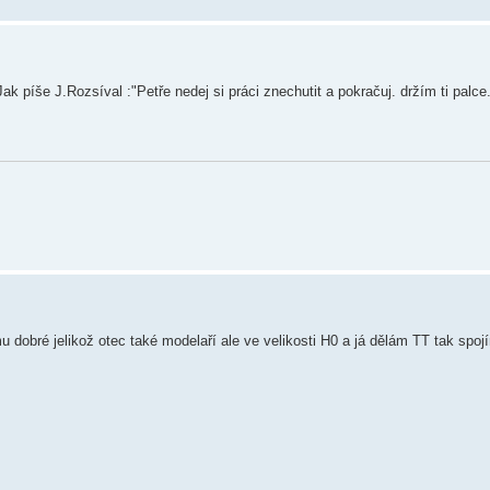
k píše J.Rozsíval :"Petře nedej si práci znechutit a pokračuj. držím ti palce
u dobré jelikož otec také modelaří ale ve velikosti H0 a já dělám TT tak spo