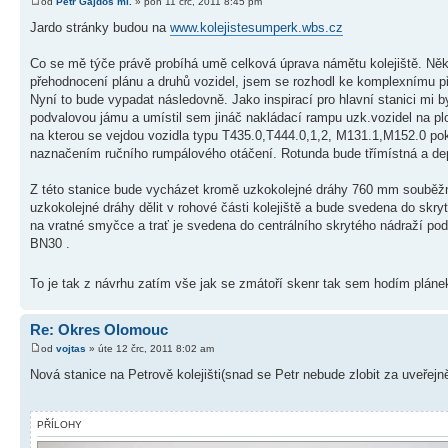
od
Petr Gajdoš ml.
» pon 11 črc, 2011 8:45 pm
Jardo stránky budou na
www.kolejistesumperk.wbs.cz
Co se mě týče právě probíhá umě celková úprava námětu kolejiště. Někteří
přehodnocení plánu a druhů vozidel, jsem se rozhodl ke komplexnímu 
Nyní to bude vypadat následovně. Jako inspirací pro hlavní stanici mi byl
podvalovou jámu a umístil sem jináč nakládací rampu uzk.vozidel na plo
na kterou se vejdou vozidla typu T435.0,T444.0,1,2, M131.1,M152.0 poku
naznačením ručního rumpálového otáčení. Rotunda bude třímístná a d
Z této stanice bude vycházet kromě uzkokolejné dráhy 760 mm souběžně
uzkokolejné dráhy dělit v rohové části kolejiště a bude svedena do skry
na vratné smyčce a trať je svedena do centrálního skrytého nádraží pod 
BN30 .
To je tak z návrhu zatím vše jak se zmátoří skenr tak sem hodím plán
Re: Okres Olomouc
od
vojtas
» úte 12 črc, 2011 8:02 am
Nová stanice na Petrově kolejišti(snad se Petr nebude zlobit za uveřejně
PŘÍLOHY