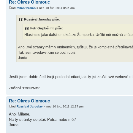
Re: Okres Olomouc
od
milan ferdián
» ned 10 črc, 2011 8:35 am
Rozsíval Jaroslav píše:
Petr Gajdoš ml. píše:
Hlasím se jako další tentokrát ze Šumperka. Určitě mě možná znáte
Ahoj, tvé stránky mám v oblíbených, zjišťuji, že je kompletně předěláváš
Tak jsem zvědavý, čím se pochlubíš
Jarda
Jestli jsem dobře četl tvoji poslední citaci,tak ty jsi zrušil své webové
Zrušená "Exkluzivita"
Re: Okres Olomouc
od
Rozsíval Jaroslav
» ned 10 črc, 2011 12:17 pm
Ahoj Milane.
Na ty stránky se ptáš Petra, nebo mě?
Jarda