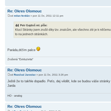
Re: Okres Olomouc
od
milan ferdián
» pon 11 črc, 2011 12:11 pm
Petr Gajdoš ml. píše:
Klucí Stránky jsem zrušil díky tzv. znalcům, ale všechno zlé je k něčem
to na jednech stránkách.
Paráda,držím palce
Zrušená "Exkluzivita"
Re: Okres Olomouc
od
Rozsíval Jaroslav
» pon 11 črc, 2011 3:26 pm
Ještě že to takhle dopadlo. Peťo, dej vědět, kde se budou váše stránk
Jarda
HO - analog
Re: Okres Olomouc