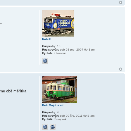
."
RobH0
Příspěvky:
16
Registrován:
sob 08 pro, 2007 6:43 pm
Bydliště:
Olomouc
jíme obě měřítka
Petr Gajdoš ml.
Příspěvky:
4
Registrován:
sob 09 črc, 2011 9:46 am
Bydliště:
Šumperk