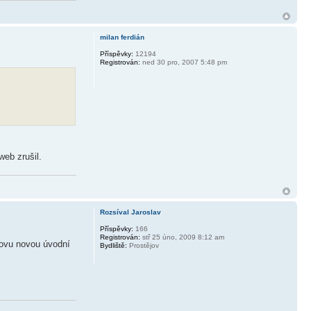
milan ferdián
Příspěvky:
12194
Registrován:
ned 30 pro, 2007 5:48 pm
web zrušil.
Rozsíval Jaroslav
Příspěvky:
166
Registrován:
stř 25 úno, 2009 8:12 am
trovu novou úvodní
Bydliště:
Prostějov