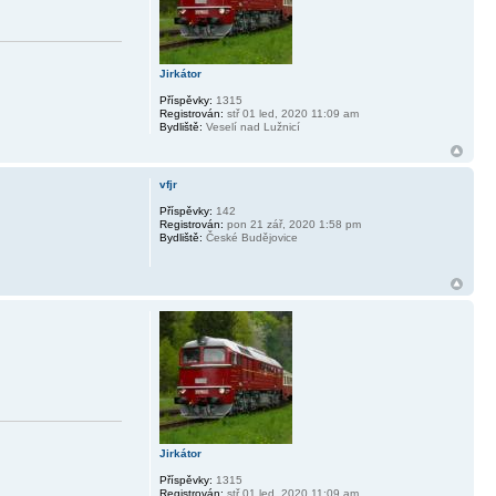
Jirkátor
Příspěvky:
1315
Registrován:
stř 01 led, 2020 11:09 am
Bydliště:
Veselí nad Lužnicí
vfjr
Příspěvky:
142
Registrován:
pon 21 zář, 2020 1:58 pm
Bydliště:
České Budějovice
Jirkátor
Příspěvky:
1315
Registrován:
stř 01 led, 2020 11:09 am