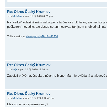
Re: Okres Český Krumlov
od
Jirkátor
» ned 11 říj, 2020 8:25 pm
Na "velké" kolejiště mám nakoupená ta česká z 3D tisku, ale nechci je dá
poškození nevadilo, ale dosud se ani neozval, tak jsem si objednal jiná,
Tohle stavím já:
viewtopic.php?f=1&t=12586
Re: Okres Český Krumlov
od
vfjr
» pon 12 říj, 2020 12:10 pm
Zapojuji právě návěstidla a nějak to blbne. Mám je ovládaná analogově a
Re: Okres Český Krumlov
od
Jirkátor
» pon 12 říj, 2020 12:46 pm
Máš správně zapojené dráty?