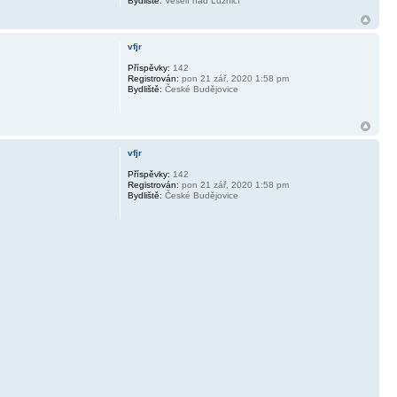
Bydliště:
Veselí nad Lužnicí
vfjr
Příspěvky:
142
Registrován:
pon 21 zář, 2020 1:58 pm
Bydliště:
České Budějovice
vfjr
Příspěvky:
142
Registrován:
pon 21 zář, 2020 1:58 pm
Bydliště:
České Budějovice