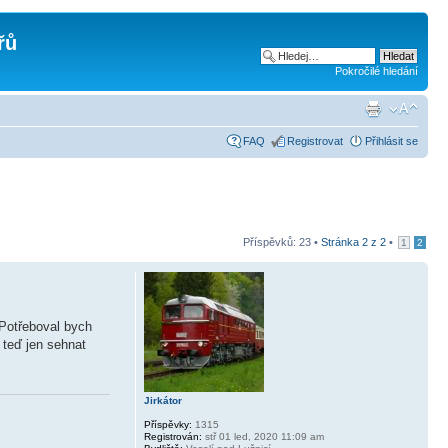
řů
Pokročilé hledání
FAQ
Registrovat
Přihlásit se
Příspěvků: 23 •
Stránka
2
z
2
•
1
2
 Potřeboval bych
 teď jen sehnat
Jirkátor
Příspěvky:
1315
Registrován:
stř 01 led, 2020 11:09 am