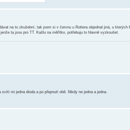
vat na to zkušební, tak jsem si v červnu u Rottera objednal jiná, u kterých b
 jenže ta jsou pro TT. Kašlu na měřítko, potřebuju to hlavně vyzkoušet.
 svítí mi jedna dioda a po přepnutí obě. Nikdy ne jedna a jedna.