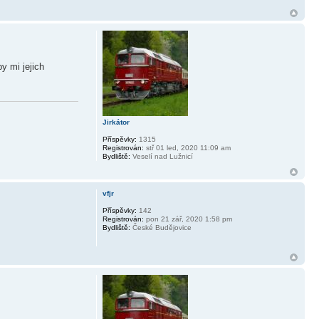
y mi jejich
Jirkátor
Příspěvky:
1315
Registrován:
stř 01 led, 2020 11:09 am
Bydliště:
Veselí nad Lužnicí
vfjr
Příspěvky:
142
Registrován:
pon 21 zář, 2020 1:58 pm
Bydliště:
České Budějovice