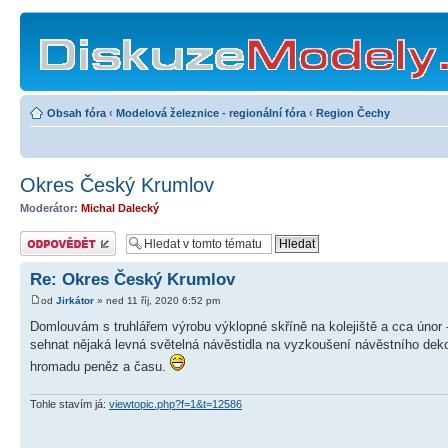
Obsah fóra
‹
Modelová železnice - regionální fóra
‹
Region Čechy
Okres Český Krumlov
Moderátor:
Michal Dalecký
Odeslat odpověď
Re: Okres Český Krumlov
od
Jirkátor
» ned 11 říj, 2020 6:52 pm
Domlouvám s truhlářem výrobu výklopné skříně na kolejiště a cca únor
sehnat nějaká levná světelná návěstidla na vyzkoušení návěstního dekodé
hromadu peněz a času.
Tohle stavím já:
viewtopic.php?f=1&t=12586