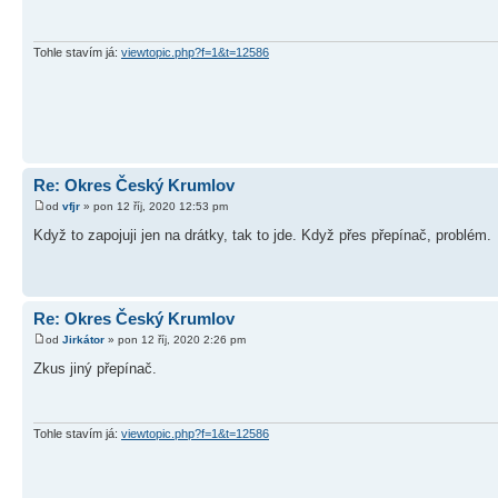
Tohle stavím já:
viewtopic.php?f=1&t=12586
Re: Okres Český Krumlov
od
vfjr
» pon 12 říj, 2020 12:53 pm
Když to zapojuji jen na drátky, tak to jde. Když přes přepínač, problém.
Re: Okres Český Krumlov
od
Jirkátor
» pon 12 říj, 2020 2:26 pm
Zkus jiný přepínač.
Tohle stavím já:
viewtopic.php?f=1&t=12586