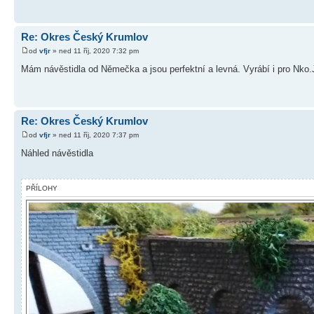
Re: Okres Český Krumlov
od
vfjr
» ned 11 říj, 2020 7:32 pm
Mám návěstidla od Němečka a jsou perfektní a levná. Vyrábí i pro Nko.
Re: Okres Český Krumlov
od
vfjr
» ned 11 říj, 2020 7:37 pm
Náhled návěstidla
PŘÍLOHY