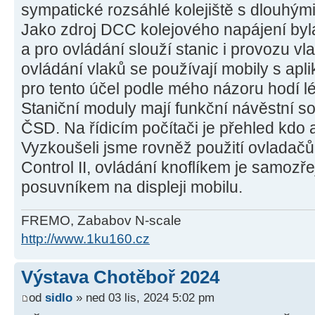
sympatické rozsáhlé kolejiště s dlouhým
Jako zdroj DCC kolejového napájení byl
a pro ovládání slouží stanic i provozu v
ovládání vlaků se používají mobily s apli
pro tento účel podle mého názoru hodí l
Staniční moduly mají funkční návěstní s
ČSD. Na řídicím počítači je přehled kdo a
Vyzkoušeli jsme rovněž použití ovlada
Control II, ovládání knoflíkem je samozř
posuvníkem na displeji mobilu.
FREMO, Zababov N-scale
http://www.1ku160.cz
Výstava Chotěboř 2024
od
sidlo
» ned 03 lis, 2024 5:02 pm