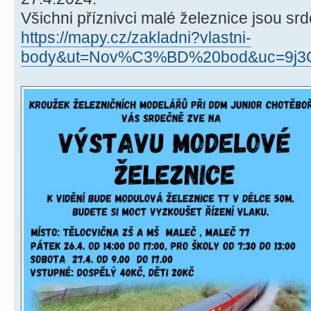
Všichni příznivci malé železnice jsou sr
https://mapy.cz/zakladni?vlastni-
body&ut=Nov%C3%BD%20bod&uc=9j3