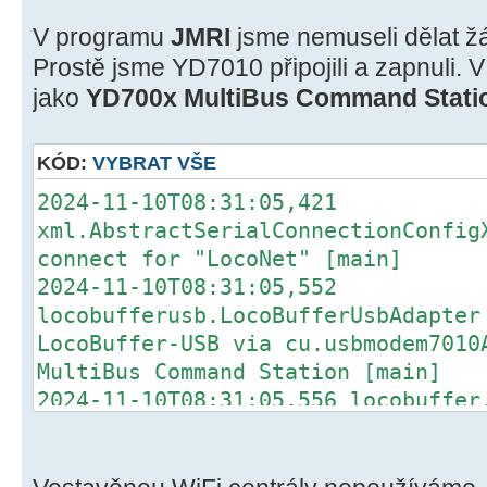
V programu
JMRI
jsme nemuseli dělat ž
Prostě jsme YD7010 připojili a zapnuli. V
jako
YD700x MultiBus Command Stati
KÓD:
VYBRAT VŠE
2024-11-10T08:31:05,421
xml.AbstractSerialConnectionConfi
connect for "LocoNet" [main]
2024-11-10T08:31:05,552
locobufferusb.LocoBufferUsbAdapt
LocoBuffer-USB via cu.usbmodem7010
MultiBus Command Station [main]
2024-11-10T08:31:05,556 locobuf
INFO - LocoNet: Port YD700x Mul
opened at 57600 baud, sees DTR: tr
CTS: false DCD: false flow: RTSCTS