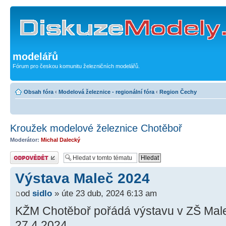
modelářů
Fórum pro českou komunitu železničních modelářů.
Obsah fóra
‹
Modelová železnice - regionální fóra
‹
Region Čechy
Kroužek modelové železnice Chotěboř
Moderátor:
Michal Dalecký
Odeslat odpověď
Výstava Maleč 2024
od
sidlo
» úte 23 dub, 2024 6:13 am
KŽM Chotěboř pořádá výstavu v ZŠ Maleč
27.4.2024.