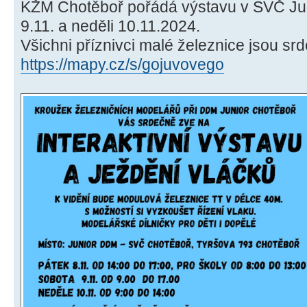
KŽM Chotěboř pořádá výstavu v SVČ Jun
9.11. a neděli 10.11.2024.
Všichni příznivci malé železnice jsou sr
https://mapy.cz/s/gojuvovego