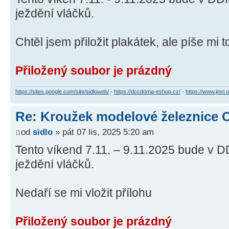
ježdění vláčků.
Chtěl jsem přiložit plakátek, ale píše mi t
Přiložený soubor je prázdný
https://sites.google.com/site/sidloweb/
-
https://dccdoma-eshop.cz/
-
https://www.jmri.o
Re: Kroužek modelové železnice 
od
sidlo
» pát 07 lis, 2025 5:20 am
Tento víkend 7.11. – 9.11.2025 bude v D
ježdění vláčků.
Nedaří se mi vložit přílohu
Přiložený soubor je prázdný