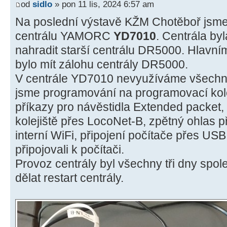
od
sidlo
» pon 11 lis, 2024 6:57 am
Na poslední výstavě KŽM Chotěboř jsme
centrálu YAMORC
YD7010
. Centrála b
nahradit starší centrálu DR5000. Hlavní
bylo mít zálohu centrály DR5000.
V centrále YD7010 nevyužíváme všechny 
jsme programování na programovací kol
příkazy pro návěstidla Extended packet, 
kolejiště přes LocoNet-B, zpětný ohlas 
interní WiFi, připojení počítače přes USB
připojovali k počítači.
Provoz centrály byl všechny tři dny spol
dělat restart centrály.