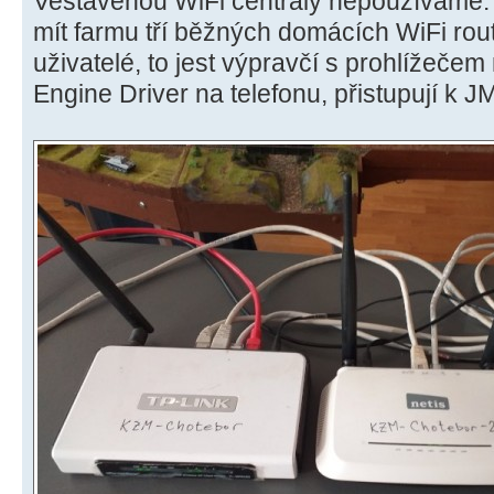
Vestavěnou WiFi centrály nepoužíváme.
mít farmu tří běžných domácích WiFi rout
uživatelé, to jest výpravčí s prohlížečem 
Engine Driver na telefonu, přistupují k J