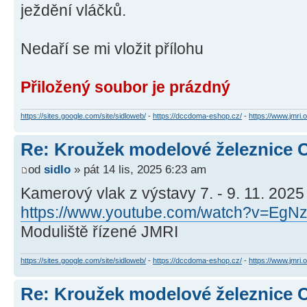
ježdění vláčků.
Nedaří se mi vložit přílohu
Přiložený soubor je prázdný
https://sites.google.com/site/sidloweb/
-
https://dccdoma-eshop.cz/
-
https://www.jmri.o
Re: Kroužek modelové železnice 
od
sidlo
» pát 14 lis, 2025 6:23 am
Kamerový vlak z výstavy 7. - 9. 11. 2025
https://www.youtube.com/watch?v=Eg
Moduliště řízené JMRI
https://sites.google.com/site/sidloweb/
-
https://dccdoma-eshop.cz/
-
https://www.jmri.o
Re: Kroužek modelové železnice 