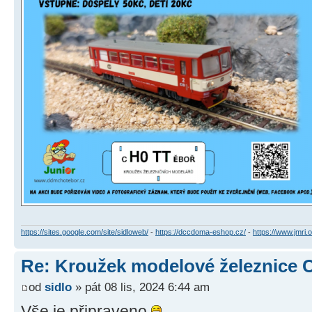
https://sites.google.com/site/sidloweb/
-
https://dccdoma-eshop.cz/
-
https://www.jmri.o
Re: Kroužek modelové železnice 
od
sidlo
» pát 08 lis, 2024 6:44 am
Vše je připraveno