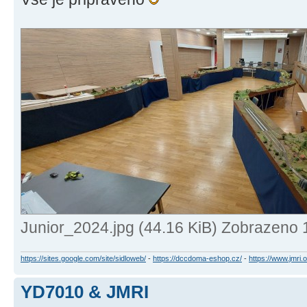
Junior_2024.jpg (44.16 KiB) Zobrazeno 
https://sites.google.com/site/sidloweb/
-
https://dccdoma-eshop.cz/
-
https://www.jmri.o
YD7010 & JMRI