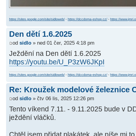
https://sites.google.com/site/sidloweb/
-
https://dccdoma-eshop.cz/
-
https://www.jmri.o
Den dětí 1.6.2025
od
sidlo
» ned 01 čer, 2025 4:18 pm
Ježdění na Den dětí 1.6.2025
https://youtu.be/U_P3zW6JKpI
https://sites.google.com/site/sidloweb/
-
https://dccdoma-eshop.cz/
-
https://www.jmri.o
Re: Kroužek modelové železnice 
od
sidlo
» čtv 06 lis, 2025 12:26 pm
Tento víkend 7.11. - 9.11.2025 bude v D
ježdění vláčků.
Chtěl jsem přidat plakátek, ale píše mi t