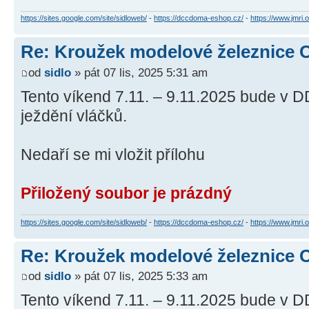
https://sites.google.com/site/sidloweb/
-
https://dccdoma-eshop.cz/
-
https://www.jmri.o
Re: Kroužek modelové železnice 
od
sidlo
» pát 07 lis, 2025 5:31 am
Tento víkend 7.11. – 9.11.2025 bude v D
ježdění vláčků.
Nedaří se mi vložit přílohu
Přiložený soubor je prázdný
https://sites.google.com/site/sidloweb/
-
https://dccdoma-eshop.cz/
-
https://www.jmri.o
Re: Kroužek modelové železnice 
od
sidlo
» pát 07 lis, 2025 5:33 am
Tento víkend 7.11. – 9.11.2025 bude v D