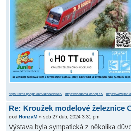
https://sites.google.com/site/sidloweb/
-
https://dccdoma-eshop.cz/
-
https://www.jmri.o
Re: Kroužek modelové železnice 
od
HonzaM
» sob 27 dub, 2024 3:31 pm
Výstava byla sympatická z několika dův