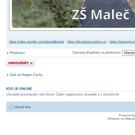
https://sites.google.com/site/sidloweb/
-
https://dccdoma-eshop.cz/
-
https://www.jmri.o
Zobrazit příspěvky za předchozí:
Předchozí
Odeslat odpověď
Zpět na Region Čechy
KDO JE ONLINE
Uživatelé procházející toto fórum: Žádní registrovaní uživatelé a 1 návštěvník
Obsah fóra
Powered b
Reklama na
Diskuz