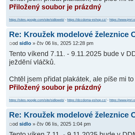
Přiložený soubor je prázdný
https://sites.google.com/site/sidloweb/
-
https://dccdoma-eshop.cz/
-
https://www.jmri.o
Re: Kroužek modelové železnice 
od
sidlo
» čtv 06 lis, 2025 12:28 pm
Tento víkend 7.11. - 9.11.2025 bude v D
ježdění vláčků.
Chtěl jsem přidat plakátek, ale píše mi t
Přiložený soubor je prázdný
https://sites.google.com/site/sidloweb/
-
https://dccdoma-eshop.cz/
-
https://www.jmri.o
Re: Kroužek modelové železnice 
od
sidlo
» čtv 06 lis, 2025 1:04 pm
Tento víken 7.11. - 9.11.2025 bude v DD