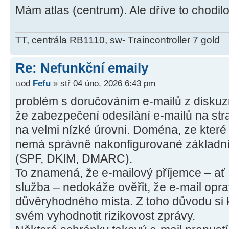
Mám atlas (centrum). Ale dříve to chodilo
TT, centrála RB1110, sw- Traincontroller 7 gold
Re: Nefunkční emaily
od
Fefu
» stř 04 úno, 2026 6:43 pm
problém s doručováním e‑mailů z diskuzn
že zabezpečení odesílání e‑mailů na str
na velmi nízké úrovni. Doména, ze které 
nemá správně nakonfigurované základní
(SPF, DKIM, DMARC).
To znamená, že e‑mailový příjemce – ať
služba – nedokáže ověřit, že e‑mail opr
důvěryhodného místa. Z toho důvodu si 
svém vyhodnotit rizikovost zprávy.