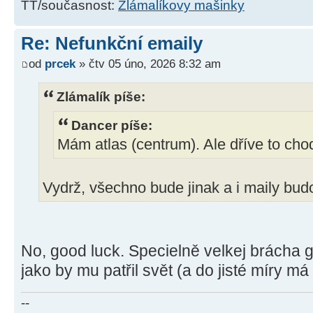
TT/současnost:
Zlámalíkovy mašinky
Re: Nefunkční emaily
od
prcek
» čtv 05 úno, 2026 8:32 am
Zlámalík píše:
Dancer píše:
Mám atlas (centrum). Ale dříve to chod
Vydrž, všechno bude jinak a i maily bud
No, good luck. Specielně velkej brácha
jako by mu patřil svět (a do jisté míry má
--