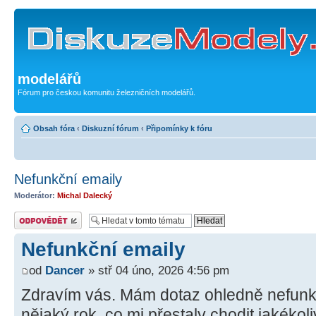
modelářů
Fórum pro českou komunitu železničních modelářů.
Obsah fóra
‹
Diskuzní fórum
‹
Připomínky k fóru
Nefunkční emaily
Moderátor:
Michal Dalecký
Odeslat odpověď
Nefunkční emaily
od
Dancer
» stř 04 úno, 2026 4:56 pm
Zdravím vás. Mám dotaz ohledně nefunkč
nějaký rok, co mi přestaly chodit jakékoli