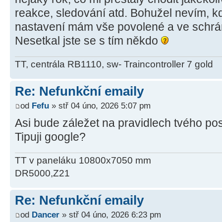
reakce, sledování atd. Bohužel nevím, k
nastavení mám vše povolené a ve schrá
Nesetkal jste se s tím někdo
TT, centrála RB1110, sw- Traincontroller 7 gold
Re: Nefunkční emaily
od
Fefu
» stř 04 úno, 2026 5:07 pm
Asi bude záležet na pravidlech tvého pos
Tipuji google?
TT v paneláku 10800x7050 mm
DR5000,Z21
Re: Nefunkční emaily
od
Dancer
» stř 04 úno, 2026 6:23 pm