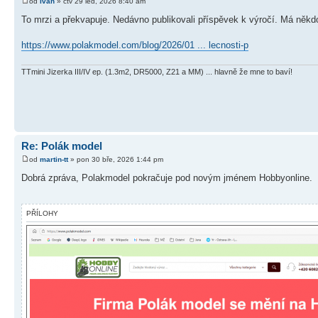
od
Ivan
» čtv 29 led, 2026 8:40 am
To mrzi a překvapuje. Nedávno publikovali příspěvek k výročí. Má někdo 
https://www.polakmodel.com/blog/2026/01 ... lecnosti-p
TTmini Jizerka III/IV ep. (1.3m2, DR5000, Z21 a MM) ... hlavně že mne to baví!
Re: Polák model
od
martin-tt
» pon 30 bře, 2026 1:44 pm
Dobrá zpráva, Polakmodel pokračuje pod novým jménem Hobbyonline.
PŘÍLOHY