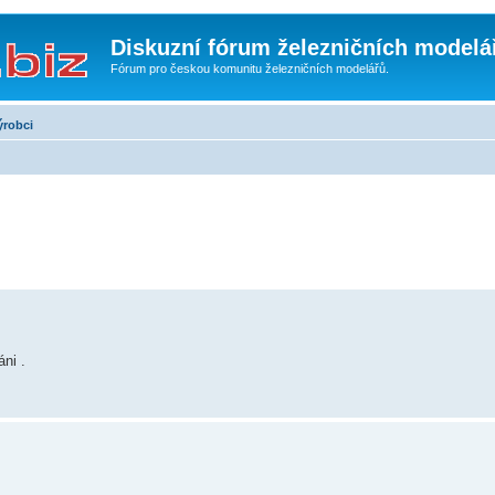
Diskuzní fórum železničních modelá
Fórum pro českou komunitu železničních modelářů.
ýrobci
ni .