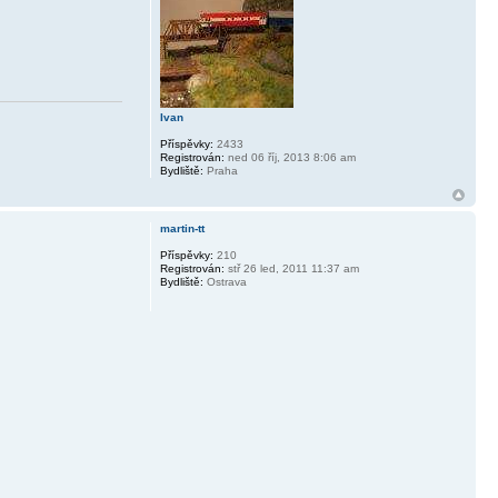
Ivan
Příspěvky:
2433
Registrován:
ned 06 říj, 2013 8:06 am
Bydliště:
Praha
martin-tt
Příspěvky:
210
Registrován:
stř 26 led, 2011 11:37 am
Bydliště:
Ostrava