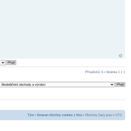
Příspěvků: 6 • Stránka
1
z
1
Tým
•
Smazat všechny cookies z fóra
• Všechny časy jsou v UTC