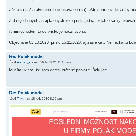
Zásielka prišla otvorená (bublinková obálka), ešte som nevidel že by ni
Z 3 objednaných a zaplatených vecí prišla jedna, ostatné sa vyflokovali
A mimochodom to čo prišlo, je neoznačené.
Objednané 02.10.2023, prišlo 16.11.2023, aj zásielka z Nemecka tu bola 
Re: Polák model
od
marian_r
» ned 26 lis, 2023 11:00 am
Musím uviesť, že som dostal vrátené peniaze. Ďakujem.
Re: Polák model
od
Trixt
» stř 28 led, 2026 8:50 pm