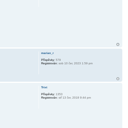
marian_r
Příspěvky:
579
Registrován:
sob 10 čer, 2023 1:59 pm
Trixt
Příspěvky:
1353
Registrován:
stř 13 čer, 2018 9:44 pm