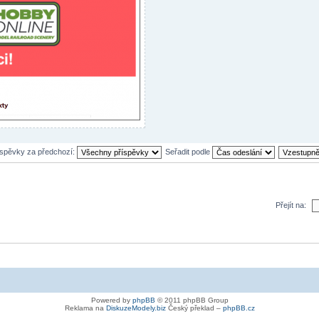
íspěvky za předchozí:
Seřadit podle
Přejít na:
Powered by
phpBB
© 2011 phpBB Group
Reklama na
DiskuzeModely.biz
Český překlad –
phpBB.cz