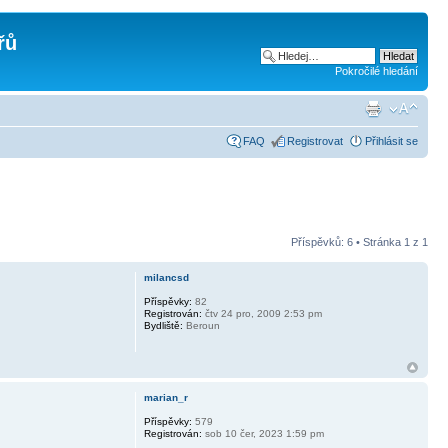
řů
Pokročilé hledání
FAQ
Registrovat
Přihlásit se
Příspěvků: 6 • Stránka
1
z
1
milancsd
Příspěvky:
82
Registrován:
čtv 24 pro, 2009 2:53 pm
Bydliště:
Beroun
marian_r
Příspěvky:
579
Registrován:
sob 10 čer, 2023 1:59 pm