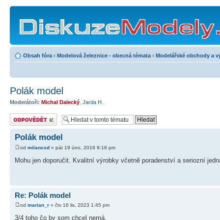
Obsah fóra
‹
Modelová železnice - obecná témata
‹
Modelářské obchody a v
Polák model
Moderátoři:
Michal Dalecký
,
Jarda H.
Odeslat odpověď
Polák model
od
milancsd
» pát 19 úno, 2016 9:18 pm
Mohu jen doporučit. Kvalitní výrobky včetně poradenství a seriozní jedná
Re: Polák model
od
marian_r
» čtv 16 lis, 2023 1:45 pm
3/4 toho čo by som chcel nemá.