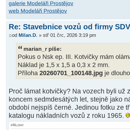
galerie Modeláři Prostějov
web Modeláři Prostějov
Re: Stavebnice vozů od firmy SD
od
Milan.D.
» stř 01 črc, 2026 3:19 pm
marian_r píše:
Pokus o Nsk ep. III. Kotvičky mám olám
Náklad je 1,5 x 1,5 a 0,3 x 2 mm.
Příloha
20260701_100148.jpg
je dlouh
Proč lámat kotvičky? Na vozech byli už z
koncem sedmdesátých let, stejně jako n
období nejspíš černé. Jedinou fotku ze t
katalogu nákladních vozů z roku 1965.
PŘÍLOHY