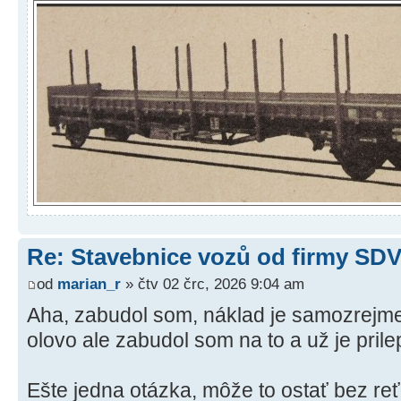
Re: Stavebnice vozů od firmy SD
od
marian_r
» čtv 02 črc, 2026 9:04 am
Aha, zabudol som, náklad je samozrejme
olovo ale zabudol som na to a už je pril
Ešte jedna otázka, môže to ostať bez re