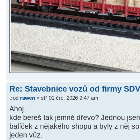
Re: Stavebnice vozů od firmy SD
od
rawen
» stř 01 črc, 2026 9:47 am
Ahoj,
kde bereš tak jemné dřevo? Jednou jsem
balíček z nějakého shopu a byly z něj sot
jeden vůz.