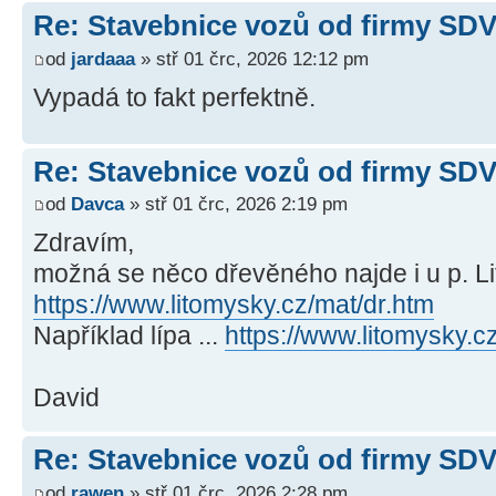
Re: Stavebnice vozů od firmy SD
od
jardaaa
» stř 01 črc, 2026 12:12 pm
Vypadá to fakt perfektně.
Re: Stavebnice vozů od firmy SD
od
Davca
» stř 01 črc, 2026 2:19 pm
Zdravím,
možná se něco dřevěného najde i u p. Li
https://www.litomysky.cz/mat/dr.htm
Například lípa ...
https://www.litomysky.
David
Re: Stavebnice vozů od firmy SD
od
rawen
» stř 01 črc, 2026 2:28 pm