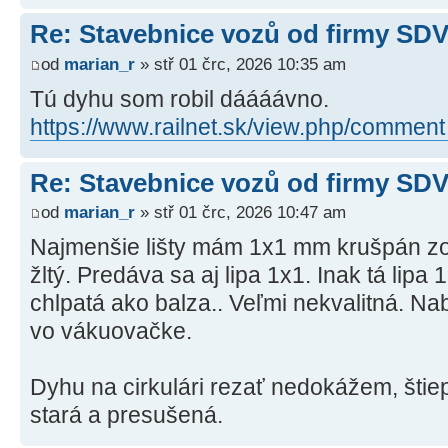
Re: Stavebnice vozů od firmy SD
od
marian_r
» stř 01 črc, 2026 10:35 am
Tú dyhu som robil dáááávno.
https://www.railnet.sk/view.php/comment
Re: Stavebnice vozů od firmy SD
od
marian_r
» stř 01 črc, 2026 10:47 am
Najmenšie lišty mám 1x1 mm krušpán zo 
žltý. Predáva sa aj lipa 1x1. Inak tá lipa 
chlpatá ako balza.. Veľmi nekvalitná. 
vo vákuovačke.
Dyhu na cirkulári rezať nedokážem, štiep
stará a presušená.