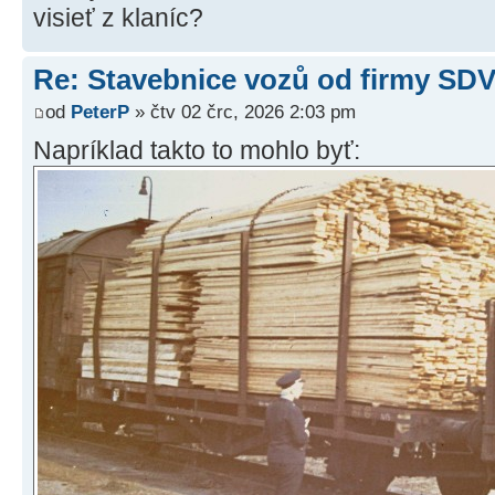
visieť z klaníc?
Re: Stavebnice vozů od firmy SD
od
PeterP
» čtv 02 črc, 2026 2:03 pm
Napríklad takto to mohlo byť: