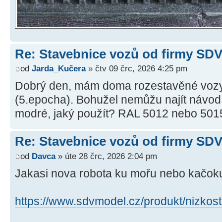
Re: Stavebnice vozů od firmy SD
od
Jarda_Kučera
» čtv 09 črc, 2026 4:25 pm
Dobrý den, mám doma rozestavěné vozy 
(5.epocha). Bohužel nemůžu najít návod, 
modré, jaký použít? RAL 5012 nebo 501
Re: Stavebnice vozů od firmy SD
od
Davca
» úte 28 črc, 2026 2:04 pm
Jakasi nova robota ku mořu nebo kačoku 
https://www.sdvmodel.cz/produkt/nizkost