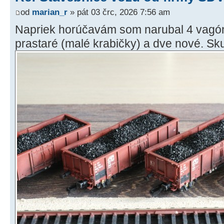
od
marian_r
» pát 03 črc, 2026 7:56 am
Napriek horúčavám som narubal 4 vagóny
prastaré (malé krabičky) a dve nové. Sku