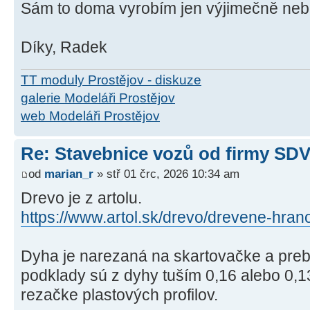
Sám to doma vyrobím jen výjimečně ne
Díky, Radek
TT moduly Prostějov - diskuze
galerie Modeláři Prostějov
web Modeláři Prostějov
Re: Stavebnice vozů od firmy SD
od
marian_r
» stř 01 črc, 2026 10:34 am
Drevo je z artolu.
https://www.artol.sk/drevo/drevene-hran
Dyha je narezaná na skartovačke a preb
podklady sú z dyhy tuším 0,16 alebo 0,
rezačke plastových profilov.