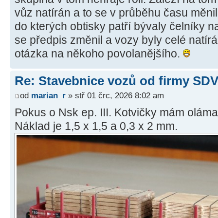
vůz natírán a to se v průběhu času měni
do kterých obtisky patří bývaly čelníky 
se předpis změnil a vozy byly celé natí
otázka na někoho povolanějšího.
Re: Stavebnice vozů od firmy SD
od
marian_r
» stř 01 črc, 2026 8:02 am
Pokus o Nsk ep. III. Kotvičky mám olám
Náklad je 1,5 x 1,5 a 0,3 x 2 mm.