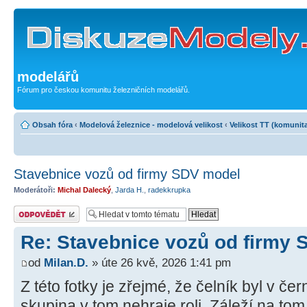
modelářů
Fórum pro českou komunitu železničních modelářů.
Obsah fóra
‹
Modelová železnice - modelová velikost
‹
Velikost TT (komunit
Stavebnice vozů od firmy SDV model
Moderátoři:
Michal Dalecký
,
Jarda H.
,
radekkrupka
Odeslat odpověď
Re: Stavebnice vozů od firmy
od
Milan.D.
» úte 26 kvě, 2026 1:41 pm
Z této fotky je zřejmé, že čelník byl v če
skupina v tom nehraje roli. Záleží na to