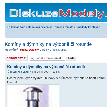
Obsah fóra
‹
Modelová železnice - obecná témata
‹
Podklady ke stavbě
Komíny a dýmníky na výtopně či rotundě
Moderátoři:
Michal Dalecký
,
Jarda H.
,
radekkrupka
Odeslat odpověď
Komíny a dýmníky na výtopně či rotundě
od
Zdenek Valter
» sob 26 říj, 2024 7:19 pm
Dostal jsem výřez výkresu budovy s průmětem dýmníku a náčrt komín
Dýmník: