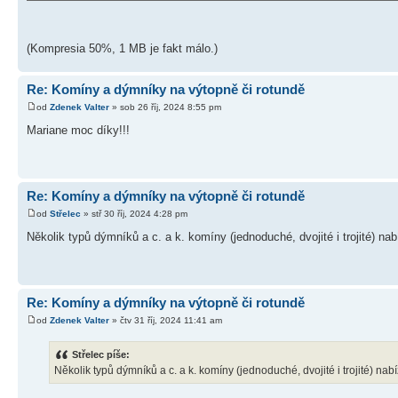
(Kompresia 50%, 1 MB je fakt málo.)
Re: Komíny a dýmníky na výtopně či rotundě
od
Zdenek Valter
» sob 26 říj, 2024 8:55 pm
Mariane moc díky!!!
Re: Komíny a dýmníky na výtopně či rotundě
od
Střelec
» stř 30 říj, 2024 4:28 pm
Několik typů dýmníků a c. a k. komíny (jednoduché, dvojité i trojité) nab
Re: Komíny a dýmníky na výtopně či rotundě
od
Zdenek Valter
» čtv 31 říj, 2024 11:41 am
Střelec píše:
Několik typů dýmníků a c. a k. komíny (jednoduché, dvojité i trojité) nabí