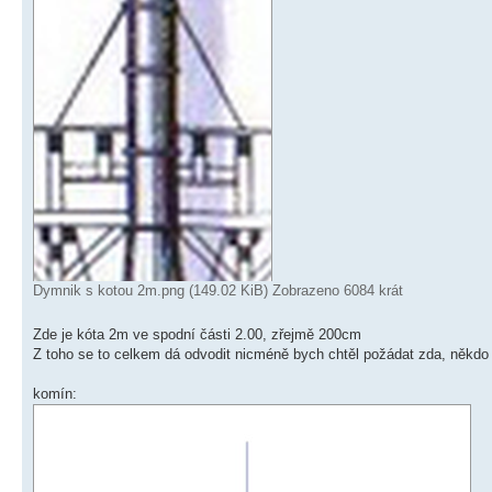
Dymnik s kotou 2m.png (149.02 KiB) Zobrazeno 6084 krát
Zde je kóta 2m ve spodní části 2.00, zřejmě 200cm
Z toho se to celkem dá odvodit nicméně bych chtěl požádat zda, někdo
komín: