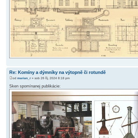
Re: Komíny a dýmníky na výtopně či rotundě
od
marian_r
» sob 26 říj, 2024 8:18 pm
Sken spomínanej publikácie: