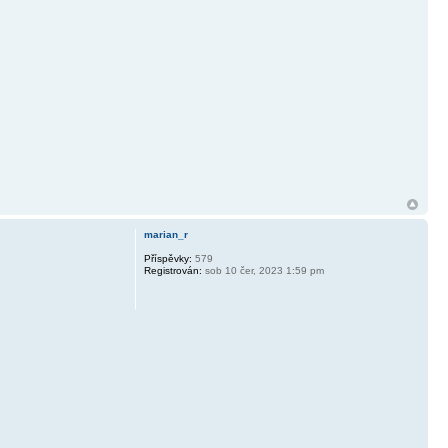
marian_r
Příspěvky:
579
Registrován:
sob 10 čer, 2023 1:59 pm