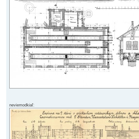
neviemodkiaľ: