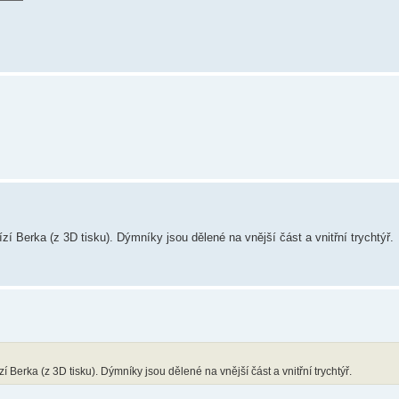
ízí Berka (z 3D tisku). Dýmníky jsou dělené na vnější část a vnitřní trychtýř.
zí Berka (z 3D tisku). Dýmníky jsou dělené na vnější část a vnitřní trychtýř.