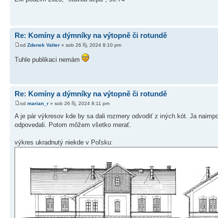
Re: Komíny a dýmníky na výtopně či rotundě
od
Zdenek Valter
» sob 26 říj, 2024 8:10 pm
Tuhle publikaci nemám
Re: Komíny a dýmníky na výtopně či rotundě
od
marian_r
» sob 26 říj, 2024 8:11 pm
A je pár výkresov kde by sa dali rozmery odvodiť z iných kót. Ja nai
odpovedali. Potom môžem všetko merať.
výkres ukradnutý niekde v Poľsku: