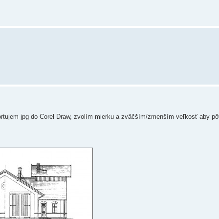
mportujem jpg do Corel Draw, zvolím mierku a zväčším/zmenším veľkosť aby p