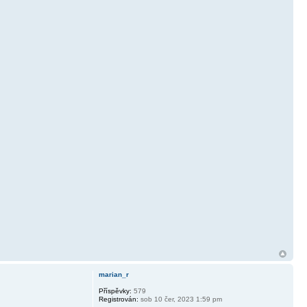
marian_r
Příspěvky:
579
Registrován:
sob 10 čer, 2023 1:59 pm