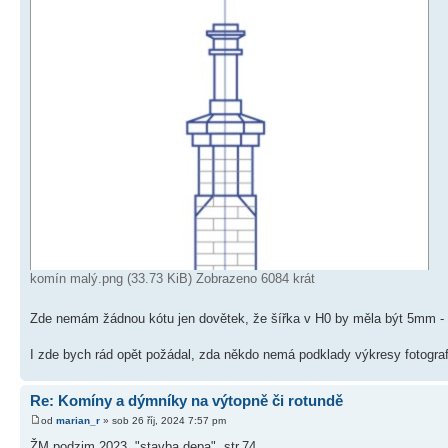
komín malý.png (33.73 KiB) Zobrazeno 6084 krát
Zde nemám žádnou kótu jen dovětek, že šířka v H0 by měla být 5mm - v
I zde bych rád opět požádal, zda někdo nemá podklady výkresy fotograf
Re: Komíny a dýmníky na výtopně či rotundě
od
marian_r
» sob 26 říj, 2024 7:57 pm
ŽM podzim 2023, "stavba depa", str.74