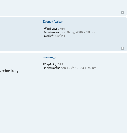
Zdenek Valter
Příspěvky:
3456
Registrován:
pon 09 říj, 2006 2:38 pm
Bydliště:
Ústí n.L.
marian_r
Příspěvky:
579
Registrován:
sob 10 čer, 2023 1:59 pm
ôvodné koty