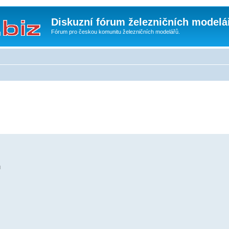
Diskuzní fórum železničních modelá
Fórum pro českou komunitu železničních modelářů.
u