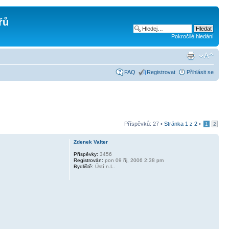
řů
Pokročilé hledání
FAQ
Registrovat
Přihlásit se
Příspěvků: 27 •
Stránka
1
z
2
•
1
2
Zdenek Valter
Příspěvky:
3456
Registrován:
pon 09 říj, 2006 2:38 pm
Bydliště:
Ústí n.L.