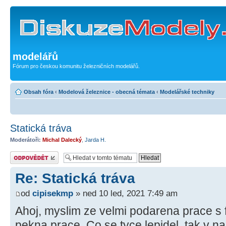
modelářů
Fórum pro českou komunitu železničních modelářů.
Obsah fóra
‹
Modelová železnice - obecná témata
‹
Modelářské techniky
Statická tráva
Moderátoři:
Michal Dalecký
,
Jarda H.
Odeslat odpověď
Re: Statická tráva
od
cipisekmp
» ned 10 led, 2021 7:49 am
Ahoj, myslim ze velmi podarena prace s 
pekna prace. Co se tyce lepidel, tak v 