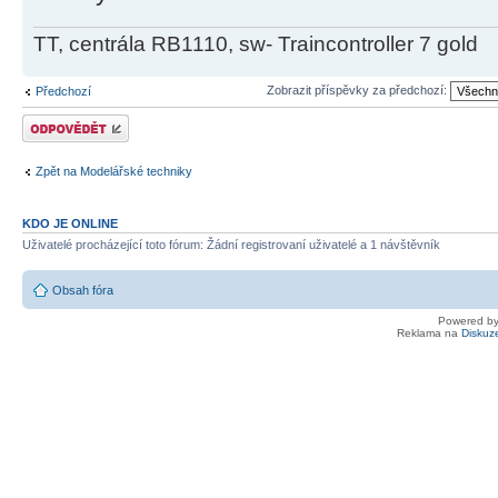
TT, centrála RB1110, sw- Traincontroller 7 gold
Zobrazit příspěvky za předchozí:
Předchozí
Odeslat odpověď
Zpět na Modelářské techniky
KDO JE ONLINE
Uživatelé procházející toto fórum: Žádní registrovaní uživatelé a 1 návštěvník
Obsah fóra
Powered b
Reklama na
Diskuz