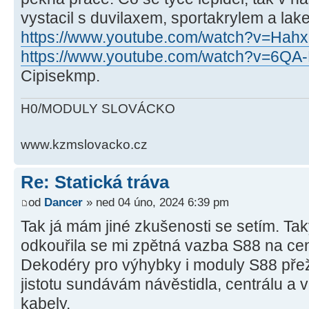
vystacil s duvilaxem, sportakrylem a lak
https://www.youtube.com/watch?v=Hah
https://www.youtube.com/watch?v=6QA
Cipisekmp.
H0/MODULY SLOVÁCKO
www.kzmslovacko.cz
Re: Statická tráva
od
Dancer
» ned 04 úno, 2024 6:39 pm
Tak já mám jiné zkušenosti se setím. Ta
odkouřila se mi zpětná vazba S88 na cen
Dekodéry pro výhybky i moduly S88 přeži
jistotu sundávám návěstidla, centrálu a 
kabely.