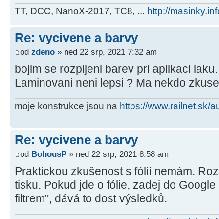
TT, DCC, NanoX-2017, TC8, ...
http://masinky.inf
Re: vycivene a barvy
od
zdeno
» ned 22 srp, 2021 7:32 am
bojim se rozpijeni barev pri aplikaci laku.
Laminovani neni lepsi ? Ma nekdo zkuse
moje konstrukce jsou na
https://www.railnet.sk/
Re: vycivene a barvy
od
BohousP
» ned 22 srp, 2021 8:58 am
Praktickou zkušenost s fólií nemám. Roz
tisku. Pokud jde o fólie, zadej do Google 
filtrem", dává to dost výsledků.