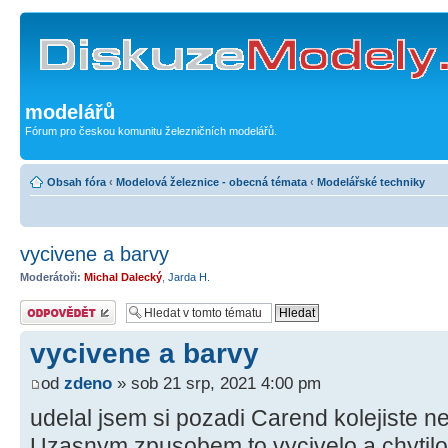
modelářů
Fórum pro českou komunitu železničních modelářů.
Obsah fóra
‹
Modelová železnice - obecná témata
‹
Modelářské techniky
vycivene a barvy
Moderátoři:
Michal Dalecký
,
Jarda H.
Odeslat odpověď
vycivene a barvy
od
zdeno
» sob 21 srp, 2021 4:00 pm
udelal jsem si pozadi Carend kolejiste 
Uzasnym zpusobem to vycivelo a chytilo 