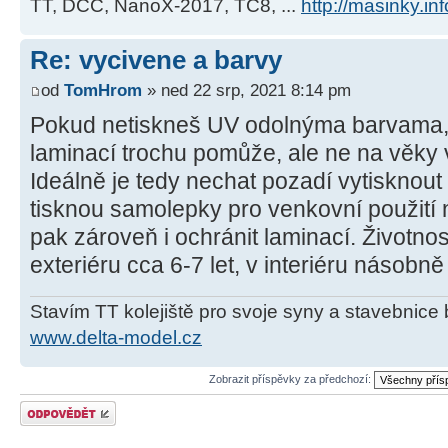
TT, DCC, NanoX-2017, TC8, ...
http://masinky.inf
Re: vycivene a barvy
od
TomHrom
» ned 22 srp, 2021 8:14 pm
Pokud netiskneš UV odolnýma barvama,
laminací trochu pomůže, ale ne na věky 
Ideálně je tedy nechat pozadí vytisknout
tisknou samolepky pro venkovní použití
pak zároveň i ochránit laminací. Životno
exteriéru cca 6-7 let, v interiéru násobně
Stavím TT kolejiště pro svoje syny a stavebnice b
www.delta-model.cz
Zobrazit příspěvky za předchozí:
Odeslat odpověď