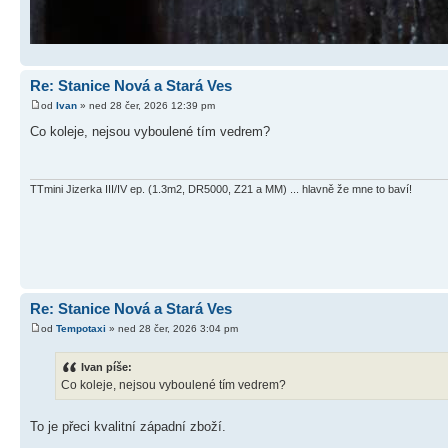
Re: Stanice Nová a Stará Ves
od
Ivan
» ned 28 čer, 2026 12:39 pm
Co koleje, nejsou vyboulené tím vedrem?
TTmini Jizerka III/IV ep. (1.3m2, DR5000, Z21 a MM) ... hlavně že mne to baví!
Re: Stanice Nová a Stará Ves
od
Tempotaxi
» ned 28 čer, 2026 3:04 pm
Ivan píše:
Co koleje, nejsou vyboulené tím vedrem?
To je přeci kvalitní západní zboží.