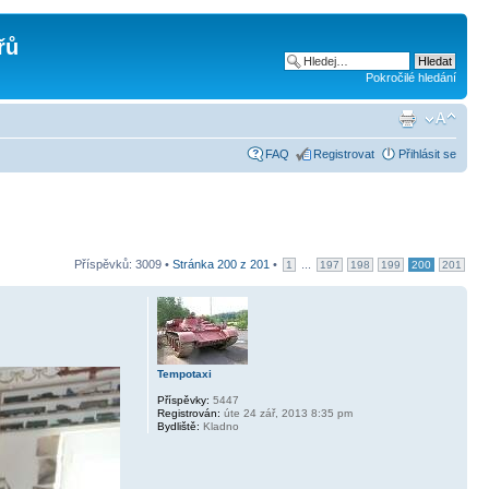
řů
Pokročilé hledání
FAQ
Registrovat
Přihlásit se
Příspěvků: 3009 •
Stránka
200
z
201
•
...
1
197
198
199
200
201
Tempotaxi
Příspěvky:
5447
Registrován:
úte 24 zář, 2013 8:35 pm
Bydliště:
Kladno