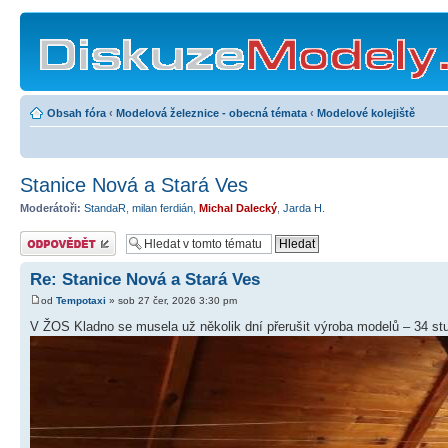
Obsah fóra
‹
Modelová železnice - obecná témata
‹
Modelové kolejiště
Stanice Nová a Stará Ves
Moderátoři:
StandaR
,
milan ferdián
,
Michal Dalecký
,
Jarda H.
Odeslat odpověď
Re: Stanice Nová a Stará Ves
od
Tempotaxi
» sob 27 čer, 2026 3:30 pm
V ŽOS Kladno se musela už několik dní přerušit výroba modelů – 34 stu