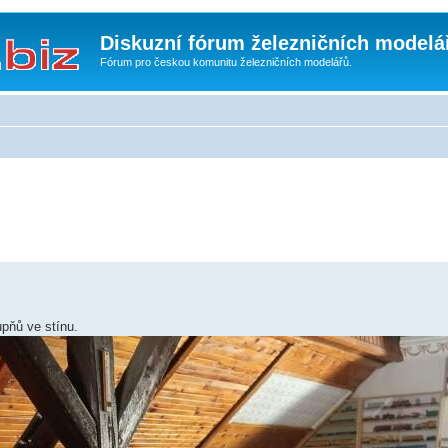
Diskuzní fórum železničních modelá
Fórum pro českou komunitu železničních modelářů.
pňů ve stínu.