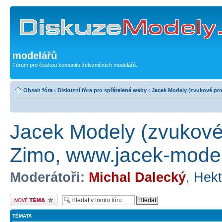
modelářů
Fórum pro českou komunitu železničních modelářů.
Obsah fóra
‹
Diskuzní fóra pro spřátelené weby
‹
Jacek Modely (zvukové pro
Jacek Modely (zvukové
Zimo, www.jacek-model
Moderátoři:
Michal Dalecký
,
Hekt
Odeslat nové téma
TÉMATA