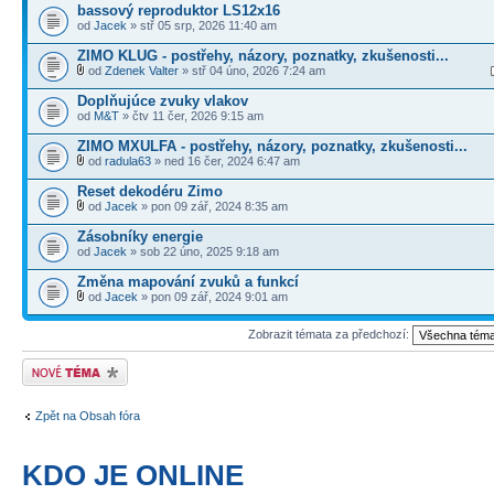
bassový reproduktor LS12x16
od
Jacek
» stř 05 srp, 2026 11:40 am
ZIMO KLUG - postřehy, názory, poznatky, zkušenosti...
od
Zdenek Valter
» stř 04 úno, 2026 7:24 am
Doplňujúce zvuky vlakov
od
M&T
» čtv 11 čer, 2026 9:15 am
ZIMO MXULFA - postřehy, názory, poznatky, zkušenosti...
od
radula63
» ned 16 čer, 2024 6:47 am
Reset dekodéru Zimo
od
Jacek
» pon 09 zář, 2024 8:35 am
Zásobníky energie
od
Jacek
» sob 22 úno, 2025 9:18 am
Změna mapování zvuků a funkcí
od
Jacek
» pon 09 zář, 2024 9:01 am
Zobrazit témata za předchozí:
Odeslat nové téma
Zpět na Obsah fóra
KDO JE ONLINE