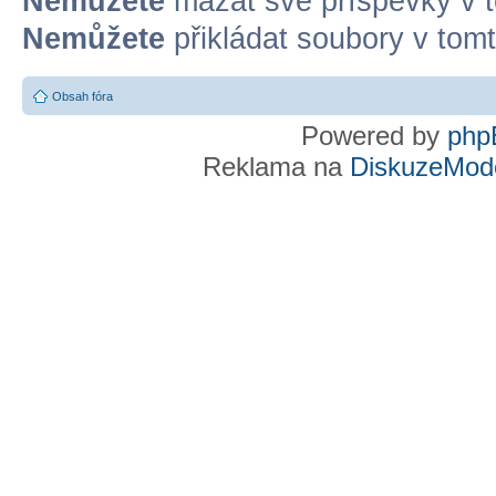
Nemůžete
mazat své příspěvky v t
Nemůžete
přikládat soubory v tomt
Obsah fóra
Powered by
php
Reklama na
DiskuzeMode