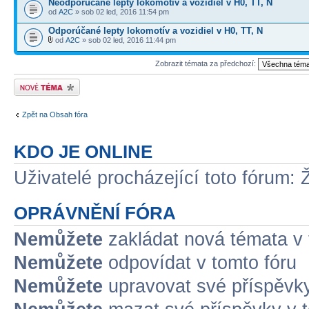
Neodporúčané lepty lokomotív a vozidiel v H0, TT, N
od
A2C
» sob 02 led, 2016 11:54 pm
Odporúčané lepty lokomotív a vozidiel v H0, TT, N
od
A2C
» sob 02 led, 2016 11:44 pm
Zobrazit témata za předchozí:
Odeslat nové téma
Zpět na Obsah fóra
KDO JE ONLINE
Uživatelé procházející toto fórum: 
OPRÁVNĚNÍ FÓRA
Nemůžete
zakládat nová témata v 
Nemůžete
odpovídat v tomto fóru
Nemůžete
upravovat své příspěvky