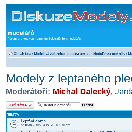
modelářů
Fórum pro českou komunitu železničních modelářů.
Obsah fóra
‹
Modelová železnice - obecná témata
‹
Modelářské techniky
‹
Mo
Modely z leptaného pl
Moderátoři:
Michal Dalecký
,
Jard
Odeslat nové téma
TÉMATA
Leptání doma
od
fulda
» sob 24 lis, 2018 1:30 pm