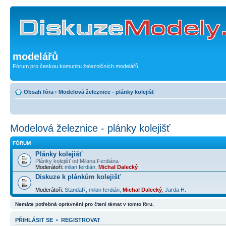
modelářů
Fórum pro českou komunitu železničních modelářů.
Obsah fóra
‹
Modelová železnice - plánky kolejišť
Modelová železnice - plánky kolejišť
FÓRUM
Plánky kolejišť
Plánky kolejišť od Milana Ferdiána
Moderátoři:
milan ferdián
,
Michal Dalecký
Diskuze k plánkům kolejišť
Moderátoři:
StandaR
,
milan ferdián
,
Michal Dalecký
,
Jarda H.
Nemáte potřebná oprávnění pro čtení témat v tomto fóru.
PŘIHLÁSIT SE
•
REGISTROVAT