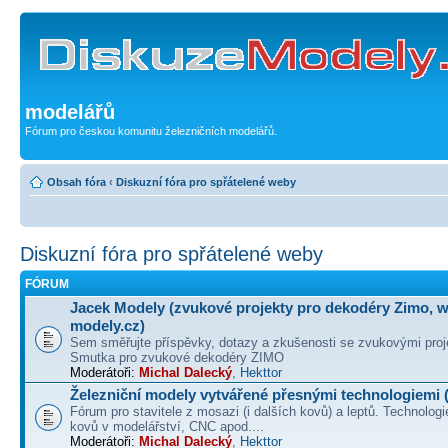
modelářů
Fórum pro českou komunitu železničních modelářů.
Obsah fóra
‹
Diskuzní fóra pro spřátelené weby
Diskuzní fóra pro spřátelené weby
FÓRUM
Jacek Modely (zvukové projekty pro dekodéry Zimo, 
modely.cz)
Sem směřujte příspěvky, dotazy a zkušenosti se zvukovými proj
Smutka pro zvukové dekodéry ZIMO
Moderátoři:
Michal Dalecký
,
Hekttor
Železniční modely vytvářené přesnými technologiemi (
Fórum pro stavitele z mosazi (i dalších kovů) a leptů. Technologi
kovů v modelářství, CNC apod....
Moderátoři:
Michal Dalecký
,
Hekttor