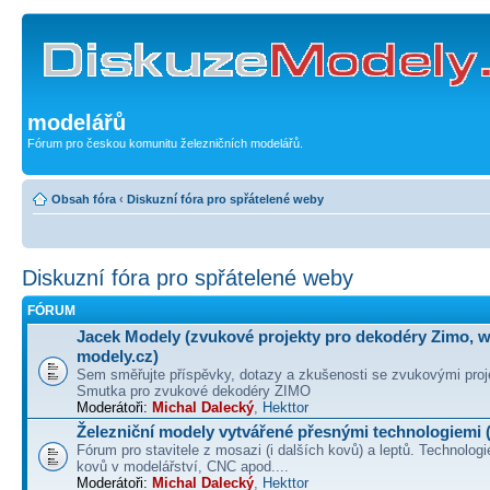
modelářů
Fórum pro českou komunitu železničních modelářů.
Obsah fóra
‹
Diskuzní fóra pro spřátelené weby
Diskuzní fóra pro spřátelené weby
FÓRUM
Jacek Modely (zvukové projekty pro dekodéry Zimo, 
modely.cz)
Sem směřujte příspěvky, dotazy a zkušenosti se zvukovými proj
Smutka pro zvukové dekodéry ZIMO
Moderátoři:
Michal Dalecký
,
Hekttor
Železniční modely vytvářené přesnými technologiemi (
Fórum pro stavitele z mosazi (i dalších kovů) a leptů. Technologi
kovů v modelářství, CNC apod....
Moderátoři:
Michal Dalecký
,
Hekttor