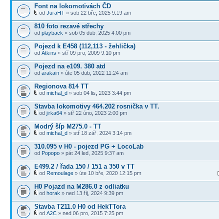
Font na lokomotivách ČD
od
JuraHT
» sob 22 bře, 2025 9:19 am
810 foto rezavé střechy
od
playback
» sob 05 dub, 2025 4:00 pm
Pojezd k E458 (112,113 - žehlička)
od
Atkins
» stř 09 pro, 2009 9:10 pm
Pojezd na e109. 380 atd
od
arakain
» úte 05 dub, 2022 11:24 am
Regionova 814 TT
od
michal_d
» sob 04 lis, 2023 3:44 pm
Stavba lokomotivy 464.202 rosnička v TT.
od
jirka64
» stř 22 úno, 2023 2:00 pm
Modrý šíp M275.0 - TT
od
michal_d
» stř 18 zář, 2024 3:14 pm
310.095 v H0 - pojezd PG + LocoLab
od
Popopo
» pát 24 led, 2025 9:37 am
E499.2 / řada 150 / 151 a 350 v TT
od
Remoulage
» úte 10 bře, 2020 12:15 pm
H0 Pojazd na M286.0 z odliatku
od
horak
» ned 13 říj, 2024 9:39 pm
Stavba T211.0 H0 od HekTTora
od
A2C
» ned 06 pro, 2015 7:25 pm