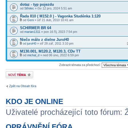
dotaz - typ pojezdu
od
Střelec
» čtv 12 pro, 2024 5:51 am
Řada 810 ( M152.0 ) - Vagonka Studénka 1:120
od
Geni
» stř 21 dub, 2010 10:41 am
SCHIRMER BR 64
od
marian1311
» pon 16 říj, 2023 7:54 pm
Niečo málo z dielne JuroH0
od
juroH0
» stř 28 zář, 2011 3:10 pm
M130.001, M120.2, M120.3, CDv TT
od
michal_d
» ned 06 úno, 2022 6:59 pm
Zobrazit témata za předchozí:
Odeslat nové téma
Zpět na Obsah fóra
KDO JE ONLINE
Uživatelé procházející toto fórum: 
OPRÁVNĚNÍ FÓRA