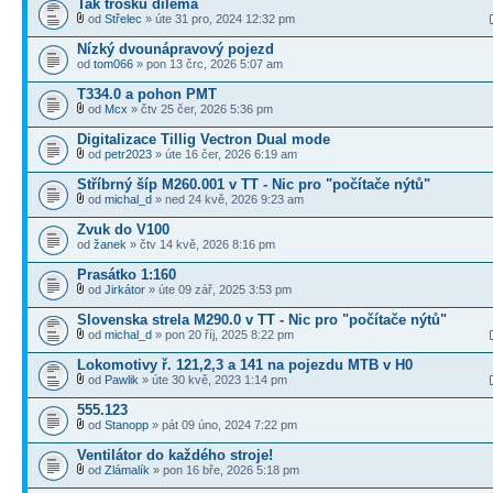
Tak trošku dilema
od
Střelec
» úte 31 pro, 2024 12:32 pm
Nízký dvounápravový pojezd
od
tom066
» pon 13 črc, 2026 5:07 am
T334.0 a pohon PMT
od
Mcx
» čtv 25 čer, 2026 5:36 pm
Digitalizace Tillig Vectron Dual mode
od
petr2023
» úte 16 čer, 2026 6:19 am
Stříbrný šíp M260.001 v TT - Nic pro "počítače nýtů"
od
michal_d
» ned 24 kvě, 2026 9:23 am
Zvuk do V100
od
žanek
» čtv 14 kvě, 2026 8:16 pm
Prasátko 1:160
od
Jirkátor
» úte 09 zář, 2025 3:53 pm
Slovenska strela M290.0 v TT - Nic pro "počítače nýtů"
od
michal_d
» pon 20 říj, 2025 8:22 pm
Lokomotivy ř. 121,2,3 a 141 na pojezdu MTB v H0
od
Pawlik
» úte 30 kvě, 2023 1:14 pm
555.123
od
Stanopp
» pát 09 úno, 2024 7:22 pm
Ventilátor do každého stroje!
od
Zlámalík
» pon 16 bře, 2026 5:18 pm