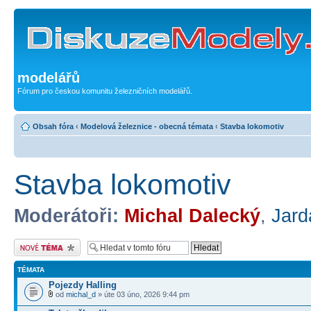
modelářů
Fórum pro českou komunitu železničních modelářů.
Obsah fóra
‹
Modelová železnice - obecná témata
‹
Stavba lokomotiv
Stavba lokomotiv
Moderátoři:
Michal Dalecký
,
Jard
Odeslat nové téma
TÉMATA
Pojezdy Halling
od
michal_d
» úte 03 úno, 2026 9:44 pm