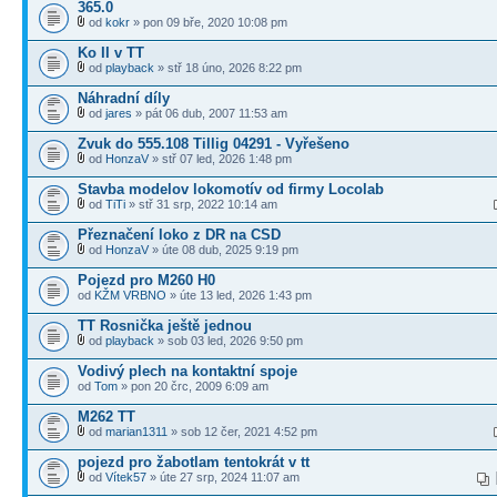
365.0
od
kokr
» pon 09 bře, 2020 10:08 pm
Ko II v TT
od
playback
» stř 18 úno, 2026 8:22 pm
Náhradní díly
od
jares
» pát 06 dub, 2007 11:53 am
Zvuk do 555.108 Tillig 04291 - Vyřešeno
od
HonzaV
» stř 07 led, 2026 1:48 pm
Stavba modelov lokomotív od firmy Locolab
od
TiTi
» stř 31 srp, 2022 10:14 am
Přeznačení loko z DR na CSD
od
HonzaV
» úte 08 dub, 2025 9:19 pm
Pojezd pro M260 H0
od
KŽM VRBNO
» úte 13 led, 2026 1:43 pm
TT Rosnička ještě jednou
od
playback
» sob 03 led, 2026 9:50 pm
Vodivý plech na kontaktní spoje
od
Tom
» pon 20 črc, 2009 6:09 am
M262 TT
od
marian1311
» sob 12 čer, 2021 4:52 pm
pojezd pro žabotlam tentokrát v tt
od
Vítek57
» úte 27 srp, 2024 11:07 am