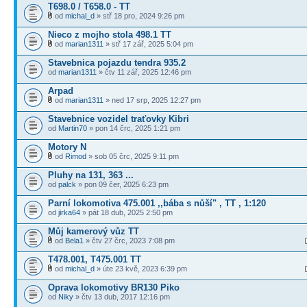
T698.0 / T658.0 - TT
od
michal_d
» stř 18 pro, 2024 9:26 pm
Nieco z mojho stola 498.1 TT
od
marian1311
» stř 17 zář, 2025 5:04 pm
Stavebnica pojazdu tendra 935.2
od
marian1311
» čtv 11 zář, 2025 12:46 pm
Arpad
od
marian1311
» ned 17 srp, 2025 12:27 pm
Stavebnice vozidel traťovky Kibri
od
Martin70
» pon 14 črc, 2025 1:21 pm
Motory N
od
Rimod
» sob 05 črc, 2025 9:11 pm
Pluhy na 131, 363 ...
od
palck
» pon 09 čer, 2025 6:23 pm
Parní lokomotiva 475.001 ,,bába s nůší" , TT , 1:120
od
jirka64
» pát 18 dub, 2025 2:50 pm
Můj kamerový vůz TT
od
Bela1
» čtv 27 črc, 2023 7:08 pm
T478.001, T475.001 TT
od
michal_d
» úte 23 kvě, 2023 6:39 pm
Oprava lokomotivy BR130 Piko
od
Niky
» čtv 13 dub, 2017 12:16 pm