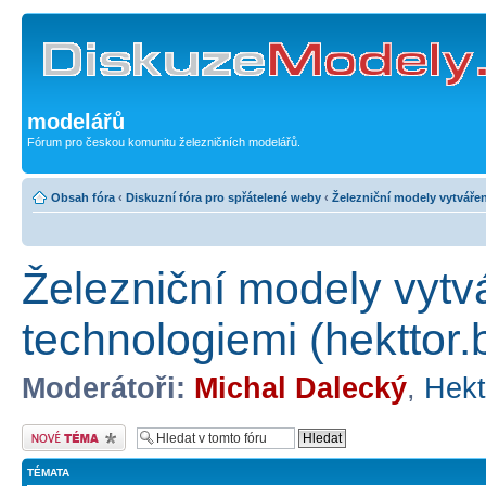
modelářů
Fórum pro českou komunitu železničních modelářů.
Obsah fóra
‹
Diskuzní fóra pro spřátelené weby
‹
Železniční modely vytvářen
Železniční modely vyt
technologiemi (hekttor.b
Moderátoři:
Michal Dalecký
,
Hekt
Odeslat nové téma
TÉMATA