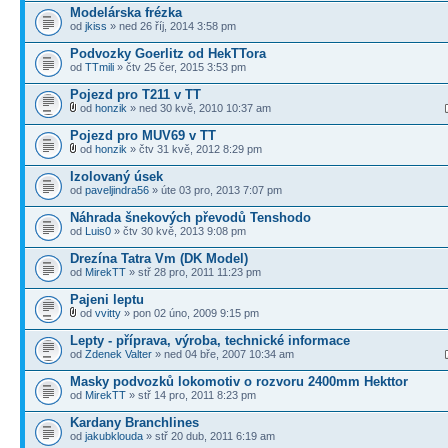
Modelárska frézka
od
jkiss
» ned 26 říj, 2014 3:58 pm
Podvozky Goerlitz od HekTTora
od
TTmili
» čtv 25 čer, 2015 3:53 pm
Pojezd pro T211 v TT
od
honzik
» ned 30 kvě, 2010 10:37 am
Pojezd pro MUV69 v TT
od
honzik
» čtv 31 kvě, 2012 8:29 pm
Izolovaný úsek
od
paveljindra56
» úte 03 pro, 2013 7:07 pm
Náhrada šnekových převodů Tenshodo
od
Luis0
» čtv 30 kvě, 2013 9:08 pm
Drezína Tatra Vm (DK Model)
od
MirekTT
» stř 28 pro, 2011 11:23 pm
Pajeni leptu
od
vvitty
» pon 02 úno, 2009 9:15 pm
Lepty - příprava, výroba, technické informace
od
Zdenek Valter
» ned 04 bře, 2007 10:34 am
Masky podvozků lokomotiv o rozvoru 2400mm Hekttor
od
MirekTT
» stř 14 pro, 2011 8:23 pm
Kardany Branchlines
od
jakubklouda
» stř 20 dub, 2011 6:19 am