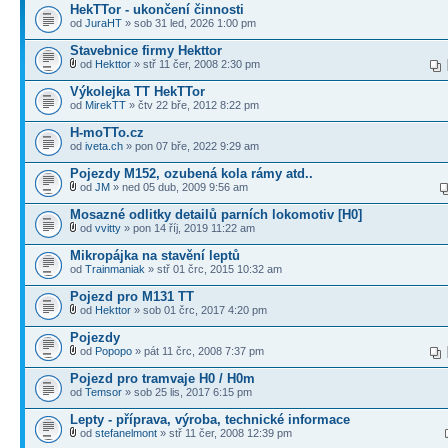
HekTTor - ukončení činnosti
od
JuraHT
» sob 31 led, 2026 1:00 pm
Stavebnice firmy Hekttor
od
Hekttor
» stř 11 čer, 2008 2:30 pm
Výkolejka TT HekTTor
od
MirekTT
» čtv 22 bře, 2012 8:22 pm
H-moTTo.cz
od
iveta.ch
» pon 07 bře, 2022 9:29 am
Pojezdy M152, ozubená kola rámy atd..
od
JM
» ned 05 dub, 2009 9:56 am
Mosazné odlitky detailů parních lokomotiv [H0]
od
vvitty
» pon 14 říj, 2019 11:22 am
Mikropájka na stavění leptů
od
Trainmaniak
» stř 01 črc, 2015 10:32 am
Pojezd pro M131 TT
od
Hekttor
» sob 01 črc, 2017 4:20 pm
Pojezdy
od
Popopo
» pát 11 črc, 2008 7:37 pm
Pojezd pro tramvaje H0 / H0m
od
Temsor
» sob 25 lis, 2017 6:15 pm
Lepty - příprava, výroba, technické informace
od
stefanelmont
» stř 11 čer, 2008 12:39 pm