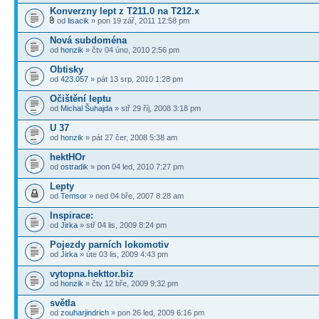
Konverzny lept z T211.0 na T212.x
od
lisacik
» pon 19 zář, 2011 12:58 pm
Nová subdoména
od
honzik
» čtv 04 úno, 2010 2:56 pm
Obtisky
od
423.057
» pát 13 srp, 2010 1:28 pm
Očištění leptu
od
Michal Šuhajda
» stř 29 říj, 2008 3:18 pm
U 37
od
honzik
» pát 27 čer, 2008 5:38 am
hektHOr
od
ostradik
» pon 04 led, 2010 7:27 pm
Lepty
od
Temsor
» ned 04 bře, 2007 8:28 am
Inspirace:
od
Jirka
» stř 04 lis, 2009 8:24 pm
Pojezdy parních lokomotiv
od
Jirka
» úte 03 lis, 2009 4:43 pm
vytopna.hekttor.biz
od
honzik
» čtv 12 bře, 2009 9:32 pm
světla
od
zouharjindrich
» pon 26 led, 2009 6:16 pm