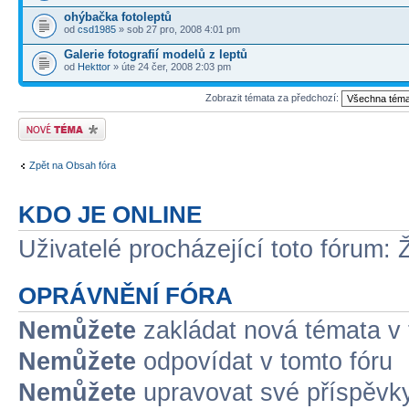
ohýbačka fotoleptů
od
csd1985
» sob 27 pro, 2008 4:01 pm
Galerie fotografií modelů z leptů
od
Hekttor
» úte 24 čer, 2008 2:03 pm
Zobrazit témata za předchozí:
Odeslat nové téma
Zpět na Obsah fóra
KDO JE ONLINE
Uživatelé procházející toto fórum: 
OPRÁVNĚNÍ FÓRA
Nemůžete
zakládat nová témata v 
Nemůžete
odpovídat v tomto fóru
Nemůžete
upravovat své příspěvky