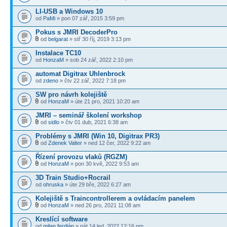
LI-USB a Windows 10
od
PaMi
» pon 07 zář, 2015 3:59 pm
Pokus s JMRI DecoderPro
od
belgarat
» stř 30 říj, 2019 3:13 pm
Instalace TC10
od
HonzaM
» sob 24 zář, 2022 2:10 pm
automat Digitrax Uhlenbrock
od
zdeno
» čtv 22 zář, 2022 7:18 pm
SW pro návrh kolejiště
od
HonzaM
» úte 21 pro, 2021 10:20 am
JMRI – seminář školení workshop
od
sidlo
» čtv 01 dub, 2021 6:38 am
Problémy s JMRI (Win 10, Digitrax PR3)
od
Zdenek Valter
» ned 12 čer, 2022 9:22 am
Řízení provozu vlaků (RGZM)
od
HonzaM
» pon 30 kvě, 2022 9:53 am
3D Train Studio+Rocrail
od
ohruska
» úte 29 bře, 2022 6:27 am
Kolejiště s Traincontrollerem a ovládacím panelem
od
HonzaM
» ned 26 pro, 2021 11:08 am
Kreslící software
od
milan ferdián
» pát 14 led, 2022 12:16 pm