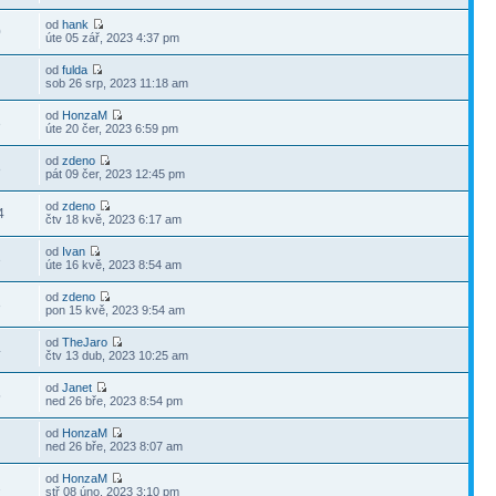
od
hank
0
úte 05 zář, 2023 4:37 pm
od
fulda
sob 26 srp, 2023 11:18 am
od
HonzaM
3
úte 20 čer, 2023 6:59 pm
od
zdeno
8
pát 09 čer, 2023 12:45 pm
od
zdeno
4
čtv 18 kvě, 2023 6:17 am
od
Ivan
3
úte 16 kvě, 2023 8:54 am
od
zdeno
3
pon 15 kvě, 2023 9:54 am
od
TheJaro
4
čtv 13 dub, 2023 10:25 am
od
Janet
5
ned 26 bře, 2023 8:54 pm
od
HonzaM
ned 26 bře, 2023 8:07 am
od
HonzaM
2
stř 08 úno, 2023 3:10 pm