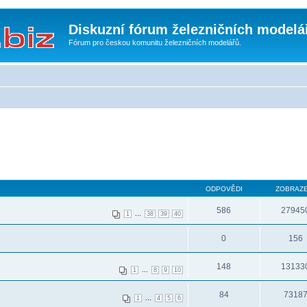
Diskuzní fórum železničních modelá
Fórum pro českou komunitu železničních modelářů.
ODPOVĚDI
ZOBRAZE
586
27945
...
1
38
39
40
0
156
148
13133
...
1
8
9
10
84
7318
...
1
4
5
6