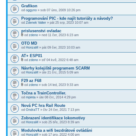
Grafikon
od
oggyno
» sob 07 úno, 2009 10:26 pm
Programování PIC - kde najít tutoriály a návody?
od
Zdenek Valter
» pát 25 srp, 2023 10:07 am
prislusenstvi ovladac
od
zdeno
» ned 11 čer, 2023 6:23 am
OTO MD
od
HonzaM
» pát 09 čer, 2023 10:03 am
AT+ ESP01
od
zdeno
» stř 04 kvě, 2022 6:48 am
Návrhy kolejiště programem SCARM
od
HonzaM
» úte 21 črc, 2015 5:09 am
F29 az F68
od
zdeno
» sob 14 led, 2023 9:33 am
Točna a TrainController.
od
mpinta
» úte 08 črc, 2014 4:29 pm
Nová PC hra Rail Route
od
OndraTT
» čtv 24 čer, 2021 7:13 pm
Zobrazení identifikace lokomotivy
od
HonzaM
» sob 25 bře, 2023 8:39 am
Modulovka a wifi bezdrátové ovládáni
od
HonzaM
» sob 17 pro, 2022 4:00 pm