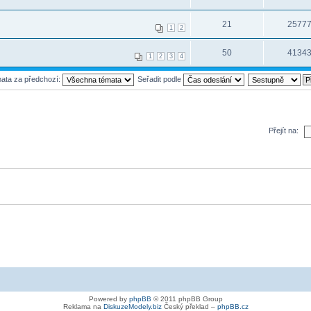
21
2577
1
2
50
4134
1
2
3
4
mata za předchozí:
Seřadit podle
Přejít na:
Powered by
phpBB
© 2011 phpBB Group
Reklama na
DiskuzeModely.biz
Český překlad –
phpBB.cz