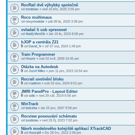
RocRail dvě výhybky společně
od
tondislav
» ned 16 bře, 2025 3:55 pm
Roco multimaus
od
novymodelar
» pát 06 lis, 2020 3:38 pm
ovladač li usb xpressnet
od
Matěj Menšík
» úte 19 lis, 2024 8:08 pm
hJOP a centrála Z21
od
David_N
» stř 07 srp, 2024 1:49 pm
Train Programmer
od
Houmr
» sob 02 kvě, 2009 10:45 am
Otázka na Autodesk
od
Jozef Milko
» pon 11 pro, 2023 10:54 am
Rocrail uvolnění bloku
od
rradimm
» sob 03 úno, 2024 8:52 pm
JMRI PanelPro - Layout Editor
od
sidlo
» ned 29 zář, 2019 6:56 am
WinTrack
od
belzeba
» úte 25 pro, 2007 9:58 pm
Rocview posouvání schématu
od
tondislav
» ned 29 říj, 2023 7:02 pm
Návrh modelového kolejiště aplikací XTrackCAD
od
HonzaM
» čtv 28 črc, 2022 2:59 pm