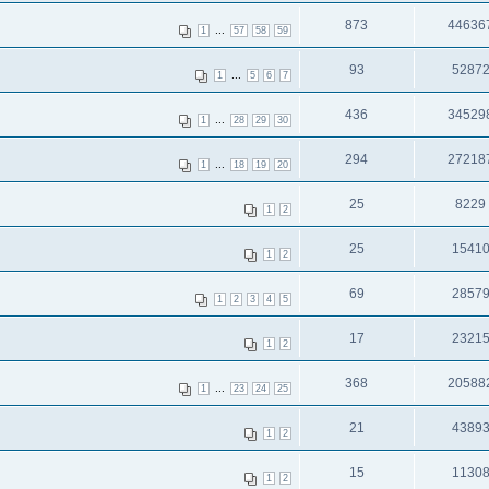
873
44636
...
1
57
58
59
93
5287
...
1
5
6
7
436
34529
...
1
28
29
30
294
27218
...
1
18
19
20
25
8229
1
2
25
1541
1
2
69
2857
1
2
3
4
5
17
2321
1
2
368
20588
...
1
23
24
25
21
4389
1
2
15
1130
1
2