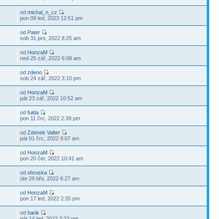
od
michal_n_cz
8
pon 09 led, 2023 12:51 pm
od
Pater
8
sob 31 pro, 2022 8:25 am
od
HonzaM
1
ned 25 zář, 2022 6:08 am
od
zdeno
sob 24 zář, 2022 3:10 pm
od
HonzaM
8
pát 23 zář, 2022 10:52 am
od
fulda
pon 11 črc, 2022 2:39 pm
od
Zdenek Valter
0
pát 01 črc, 2022 9:07 am
od
HonzaM
8
pon 20 čer, 2022 10:41 am
od
ohruska
7
úte 29 bře, 2022 6:27 am
od
HonzaM
3
pon 17 led, 2022 2:35 pm
od
hank
pát 14 led, 2022 2:22 pm