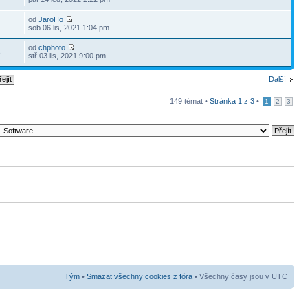
od
JaroHo
7
sob 06 lis, 2021 1:04 pm
od
chphoto
3
stř 03 lis, 2021 9:00 pm
Další
149 témat •
Stránka
1
z
3
•
1
2
3
Tým
•
Smazat všechny cookies z fóra
• Všechny časy jsou v UTC