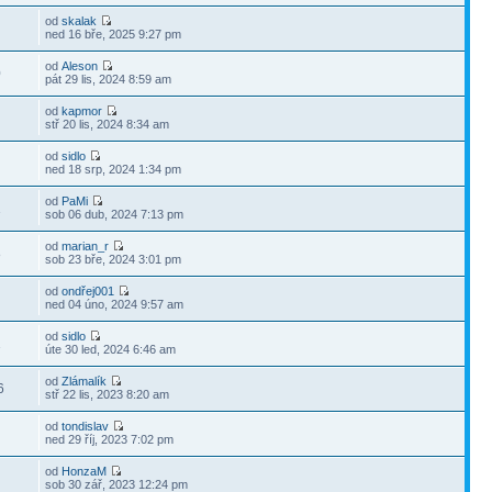
od
skalak
ned 16 bře, 2025 9:27 pm
od
Aleson
0
pát 29 lis, 2024 8:59 am
od
kapmor
stř 20 lis, 2024 8:34 am
od
sidlo
ned 18 srp, 2024 1:34 pm
od
PaMi
1
sob 06 dub, 2024 7:13 pm
od
marian_r
8
sob 23 bře, 2024 3:01 pm
od
ondřej001
ned 04 úno, 2024 9:57 am
od
sidlo
1
úte 30 led, 2024 6:46 am
od
Zlámalík
6
stř 22 lis, 2023 8:20 am
od
tondislav
ned 29 říj, 2023 7:02 pm
od
HonzaM
sob 30 zář, 2023 12:24 pm