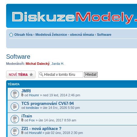
Obsah fóra
‹
Modelová železnice - obecná témata
‹
Software
Software
Moderátoři:
Michal Dalecký
,
Jarda H.
Odeslat nové téma
TÉMATA
JMRI
od
Houmr
» ned 19 led, 2014 2:46 pm
TCS programování CV67-94
od
tondislav
» úte 14 črc, 2026 5:50 pm
iTrain
od
Fox
» úte 14 úno, 2017 8:59 am
Z21 - nová aplikace ?
od
HonzaM
» pát 02 úno, 2018 2:30 pm