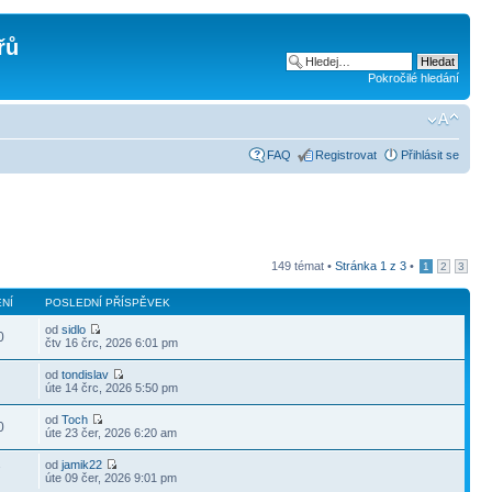
řů
Pokročilé hledání
FAQ
Registrovat
Přihlásit se
149 témat •
Stránka
1
z
3
•
1
2
3
NÍ
POSLEDNÍ PŘÍSPĚVEK
od
sidlo
0
čtv 16 črc, 2026 6:01 pm
od
tondislav
úte 14 črc, 2026 5:50 pm
od
Toch
0
úte 23 čer, 2026 6:20 am
od
jamik22
7
úte 09 čer, 2026 9:01 pm