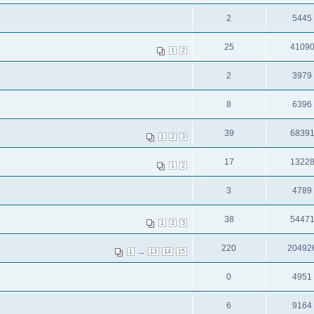
2
5445
25
4109
1
2
2
3979
8
6396
39
6839
1
2
3
17
1322
1
2
3
4789
38
5447
1
2
3
220
20492
...
1
13
14
15
0
4951
6
9164