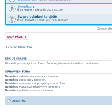
Simulátory
od
Houmr
» pát 05 říj, 2012 6:11 am
Sw pro ovládání kolejiště
od
HonzaM
» sob 09 pro, 2017 8:00 am
Zobrazit té
Odeslat nové téma
Zpět na Obsah fóra
KDO JE ONLINE
Uživatelé procházející toto fórum: Žádní registrovaní uživatelé a 1 návštěvník
OPRÁVNĚNÍ FÓRA
Nemůžete
zakládat nová témata v tomto fóru
Nemůžete
odpovídat v tomto fóru
Nemůžete
upravovat své příspěvky v tomto fóru
Nemůžete
mazat své příspěvky v tomto fóru
Nemůžete
přikládat soubory v tomto fóru
Obsah fóra