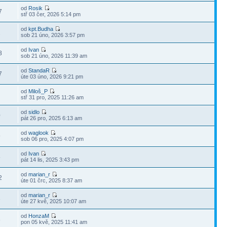
od
Rosik
7
stř 03 čer, 2026 5:14 pm
od
kpt.Budha
2
sob 21 úno, 2026 3:57 pm
od
Ivan
8
sob 21 úno, 2026 11:39 am
od
StandaR
7
úte 03 úno, 2026 9:21 pm
od
Miloš_P
stř 31 pro, 2025 11:26 am
od
sidlo
0
pát 26 pro, 2025 6:13 am
od
waglook
9
sob 06 pro, 2025 4:07 pm
od
Ivan
5
pát 14 lis, 2025 3:43 pm
od
marian_r
2
úte 01 črc, 2025 8:37 am
od
marian_r
3
úte 27 kvě, 2025 10:07 am
od
HonzaM
8
pon 05 kvě, 2025 11:41 am