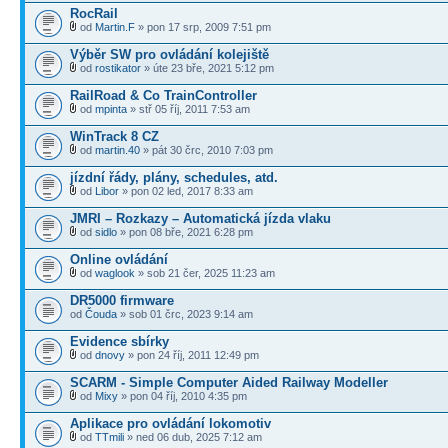
RocRail
od
Martin.F
» pon 17 srp, 2009 7:51 pm
Výběr SW pro ovládání kolejiště
od
rostikator
» úte 23 bře, 2021 5:12 pm
RailRoad & Co TrainController
od
mpinta
» stř 05 říj, 2011 7:53 am
WinTrack 8 CZ
od
martin.40
» pát 30 črc, 2010 7:03 pm
jízdní řády, plány, schedules, atd.
od
Libor
» pon 02 led, 2017 8:33 am
JMRI – Rozkazy – Automatická jízda vlaku
od
sidlo
» pon 08 bře, 2021 6:28 pm
Online ovládání
od
waglook
» sob 21 čer, 2025 11:23 am
DR5000 firmware
od
Čouda
» sob 01 črc, 2023 9:14 am
Evidence sbírky
od
dnovy
» pon 24 říj, 2011 12:49 pm
SCARM - Simple Computer Aided Railway Modeller
od
Mixy
» pon 04 říj, 2010 4:35 pm
Aplikace pro ovládání lokomotiv
od
TTmili
» ned 06 dub, 2025 7:12 am