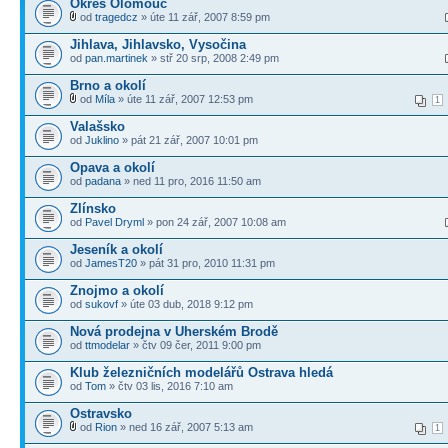
Okres Olomouc
od
tragedcz
» úte 11 zář, 2007 8:59 pm
Jihlava, Jihlavsko, Vysočina
od
pan.martinek
» stř 20 srp, 2008 2:49 pm
Brno a okolí
od
Míla
» úte 11 zář, 2007 12:53 pm
1
Valašsko
od
Juklino
» pát 21 zář, 2007 10:01 pm
Opava a okolí
od
padana
» ned 11 pro, 2016 11:50 am
Zlínsko
od
Pavel Dryml
» pon 24 zář, 2007 10:08 am
Jeseník a okolí
od
JamesT20
» pát 31 pro, 2010 11:31 pm
Znojmo a okolí
od
sukovf
» úte 03 dub, 2018 9:12 pm
Nová prodejna v Uherském Brodě
od
ttmodelar
» čtv 09 čer, 2011 9:00 pm
Klub železničních modelářů Ostrava hledá
od
Tom
» čtv 03 lis, 2016 7:10 am
Ostravsko
od
Rion
» ned 16 zář, 2007 5:13 am
1