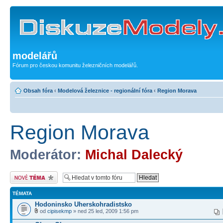
modelářů
Fórum pro českou komunitu železničních modelářů.
Obsah fóra
‹
Modelová železnice - regionální fóra
‹
Region Morava
Region Morava
Moderátor:
Michal Dalecký
Odeslat nové téma
TÉMATA
Hodoninsko Uherskohradistsko
od
cipisekmp
» ned 25 led, 2009 1:56 pm