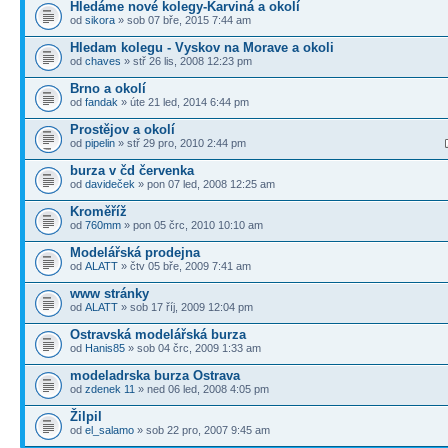
Hledáme nové kolegy-Karviná a okolí
od
sikora
» sob 07 bře, 2015 7:44 am
Hledam kolegu - Vyskov na Morave a okoli
od
chaves
» stř 26 lis, 2008 12:23 pm
Brno a okolí
od
fandak
» úte 21 led, 2014 6:44 pm
Prostějov a okolí
od
pipelin
» stř 29 pro, 2010 2:44 pm
burza v čd červenka
od
davideček
» pon 07 led, 2008 12:25 am
Kroměříž
od
760mm
» pon 05 črc, 2010 10:10 am
Modelářská prodejna
od
ALATT
» čtv 05 bře, 2009 7:41 am
www stránky
od
ALATT
» sob 17 říj, 2009 12:04 pm
Ostravská modelářská burza
od
Hanis85
» sob 04 črc, 2009 1:33 am
modeladrska burza Ostrava
od
zdenek 11
» ned 06 led, 2008 4:05 pm
Žilpil
od
el_salamo
» sob 22 pro, 2007 9:45 am