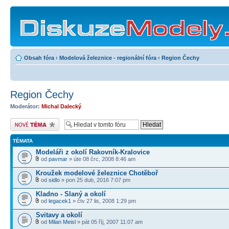
Obsah fóra
‹
Modelová železnice - regionální fóra
‹
Region Čechy
Region Čechy
Moderátor:
Michal Dalecký
Odeslat nové téma
TÉMATA
Modeláři z okolí Rakovník-Kralovice
od
pavmar
» úte 08 črc, 2008 8:46 am
Kroužek modelové železnice Chotěboř
od
sidlo
» pon 25 dub, 2016 7:07 pm
Kladno - Slaný a okolí
od
legacek1
» čtv 27 lis, 2008 1:29 pm
Svitavy a okolí
od
Milan Meisl
» pát 05 říj, 2007 11:07 am