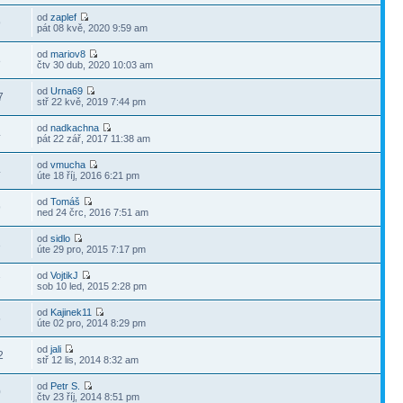
od
zaplef
9
pát 08 kvě, 2020 9:59 am
od
mariov8
8
čtv 30 dub, 2020 10:03 am
od
Urna69
7
stř 22 kvě, 2019 7:44 pm
od
nadkachna
4
pát 22 zář, 2017 11:38 am
od
vmucha
4
úte 18 říj, 2016 6:21 pm
od
Tomáš
9
ned 24 črc, 2016 7:51 am
od
sidlo
3
úte 29 pro, 2015 7:17 pm
od
VojtikJ
7
sob 10 led, 2015 2:28 pm
od
Kajinek11
5
úte 02 pro, 2014 8:29 pm
od
jali
2
stř 12 lis, 2014 8:32 am
od
Petr S.
0
čtv 23 říj, 2014 8:51 pm