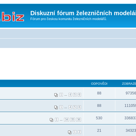
Diskuzní fórum železničních modelá
Fórum pro českou komunitu železničních modelářů.
ODPOVĚDI
ZOBRAZE
88
9735
...
1
4
5
6
88
11105
...
1
4
5
6
530
33683
...
1
34
35
36
21
3432
1
2