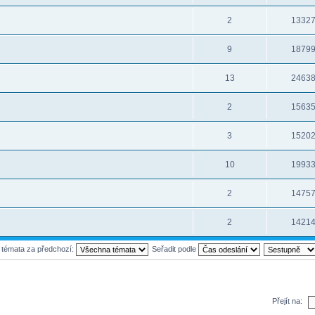
2
1332
9
1879
13
2463
2
1563
3
1520
10
1993
2
1475
2
1421
t témata za předchozí:
Seřadit podle
Přejít na: