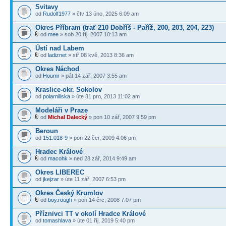
Svitavy
od
Rudolf1977
» čtv 13 úno, 2025 6:09 am
Okres Příbram (trať 210 Dobříš - Paříž, 200, 203, 204, 223)
od
mee
» sob 20 říj, 2007 10:13 am
Ústí nad Labem
od
ladiznet
» stř 08 kvě, 2013 8:36 am
Okres Náchod
od
Houmr
» pát 14 zář, 2007 3:55 am
Kraslice-okr. Sokolov
od
polarniliska
» úte 31 pro, 2013 11:02 am
Modeláři v Praze
od
Michal Dalecký
» pon 10 zář, 2007 9:59 pm
Beroun
od
151.018-9
» pon 22 čer, 2009 4:06 pm
Hradec Králové
od
macohk
» ned 28 zář, 2014 9:49 am
Okres LIBEREC
od
jkejzar
» úte 11 zář, 2007 6:53 pm
Okres Český Krumlov
od
boy.rough
» pon 14 črc, 2008 7:07 pm
Příznivci TT v okolí Hradce Králové
od
tomashlava
» úte 01 říj, 2019 5:40 pm