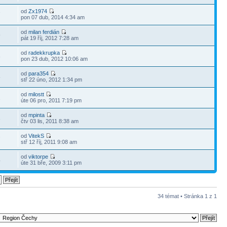
od
Zx1974
7
pon 07 dub, 2014 4:34 am
od
milan ferdián
9
pát 19 říj, 2012 7:28 am
od
radekkrupka
8
pon 23 dub, 2012 10:06 am
od
para354
5
stř 22 úno, 2012 1:34 pm
od
milostt
2
úte 06 pro, 2011 7:19 pm
od
mpinta
3
čtv 03 lis, 2011 8:38 am
od
VitekS
7
stř 12 říj, 2011 9:08 am
od
viktorpe
4
úte 31 bře, 2009 3:11 pm
34 témat • Stránka
1
z
1