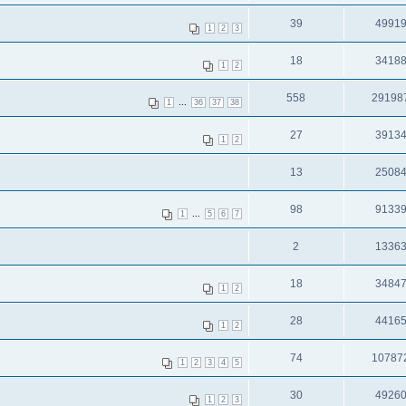
39
4991
1
2
3
18
3418
1
2
558
29198
...
1
36
37
38
27
3913
1
2
13
2508
98
9133
...
1
5
6
7
2
1336
18
3484
1
2
28
4416
1
2
74
10787
1
2
3
4
5
30
4926
1
2
3