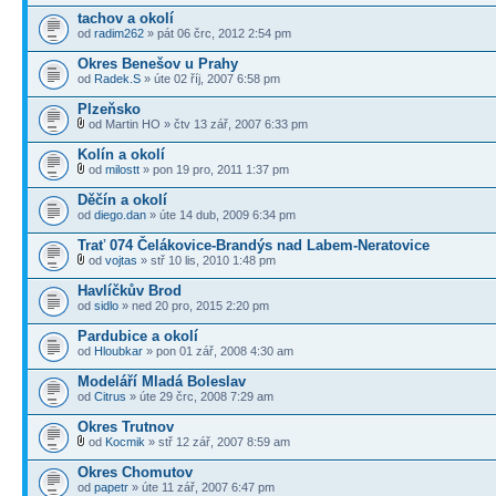
tachov a okolí
od
radim262
» pát 06 črc, 2012 2:54 pm
Okres Benešov u Prahy
od
Radek.S
» úte 02 říj, 2007 6:58 pm
Plzeňsko
od Martin HO » čtv 13 zář, 2007 6:33 pm
Kolín a okolí
od
milostt
» pon 19 pro, 2011 1:37 pm
Děčín a okolí
od
diego.dan
» úte 14 dub, 2009 6:34 pm
Trať 074 Čelákovice-Brandýs nad Labem-Neratovice
od
vojtas
» stř 10 lis, 2010 1:48 pm
Havlíčkův Brod
od
sidlo
» ned 20 pro, 2015 2:20 pm
Pardubice a okolí
od
Hloubkar
» pon 01 zář, 2008 4:30 am
Modeláří Mladá Boleslav
od
Citrus
» úte 29 črc, 2008 7:29 am
Okres Trutnov
od
Kocmik
» stř 12 zář, 2007 8:59 am
Okres Chomutov
od
papetr
» úte 11 zář, 2007 6:47 pm