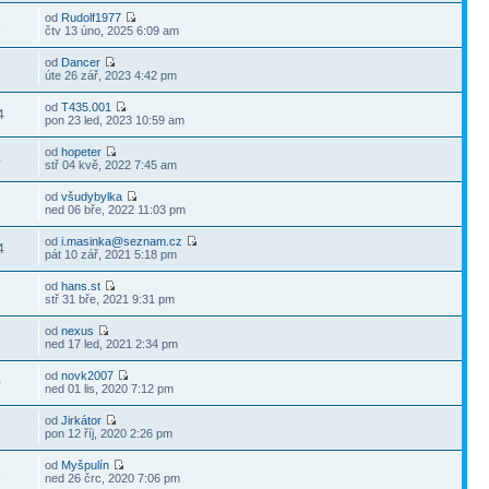
od
Rudolf1977
6
čtv 13 úno, 2025 6:09 am
od
Dancer
8
úte 26 zář, 2023 4:42 pm
od
T435.001
4
pon 23 led, 2023 10:59 am
od
hopeter
4
stř 04 kvě, 2022 7:45 am
od
všudybylka
ned 06 bře, 2022 11:03 pm
od
i.masinka@seznam.cz
4
pát 10 zář, 2021 5:18 pm
od
hans.st
7
stř 31 bře, 2021 9:31 pm
od
nexus
2
ned 17 led, 2021 2:34 pm
od
novk2007
0
ned 01 lis, 2020 7:12 pm
od
Jirkátor
9
pon 12 říj, 2020 2:26 pm
od
Myšpulín
6
ned 26 črc, 2020 7:06 pm