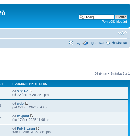
řů
Pokročilé hledání
FAQ
Registrovat
Přihlásit se
34 témat • Stránka
1
z
1
NÍ
POSLEDNÍ PŘÍSPĚVEK
od
sPy-Ro
6
stř 22 črc, 2026 2:51 pm
od
sidlo
9
pát 27 bře, 2026 6:43 am
od
belgarat
3
úte 17 čer, 2025 11:06 am
od
Kubrt_Lesní
3
sob 19 dub, 2025 3:15 pm