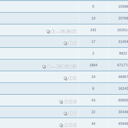
0
1059
10
2076
242
16161
...
1
15
16
17
17
3145
1
2
2
9922
1884
67177
...
1
124
125
126
24
4696
1
2
8
1624
43
6095
1
2
3
22
3034
1
2
44
4594
1
2
3