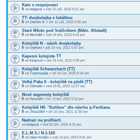
Kam s rozpojovaci
od
belgarat
» sob 13 zář, 2025 9:21 am
TT: dvojkolejka s lokálkou
od
Zdenek B.
» čtv 11 zář, 2025 9:30 am
Staré Město pod Sněžníkem (Mähr. Altstadt)
od
MichalM
» sob 24 bře, 2018 9:16 pm
Kolejiště N - návrh dvojkolejky
od
chphoto
» pát 20 srp, 2021 5:57 pm
Kapesni kolejiste TT
od
Kedyson
» úte 31 kvě, 2011 5:08 pm
Kolejiště Schwarzbach (TT)
od
Trainmaniak
» stř 03 čer, 2020 8:24 am
Velká Paka II - kolejiště na půdě (TT)
od
Zlámalík
» ned 19 lis, 2023 12:57 am
Nové segmenty kolejiště
od
HonzaM
» čtv 13 led, 2022 5:52 pm
Kolejiště H0- "Kolibov" dle návrhu p.Ferdiana
od
Jirka1984
» stř 10 úno, 2021 11:50 am
Nadrazi na profilech
od
belgarat
» ned 02 bře, 2025 4:31 pm
E.L.M.S./ N-1:160
od
milan ferdián
» sob 14 pro, 2024 9:41 am