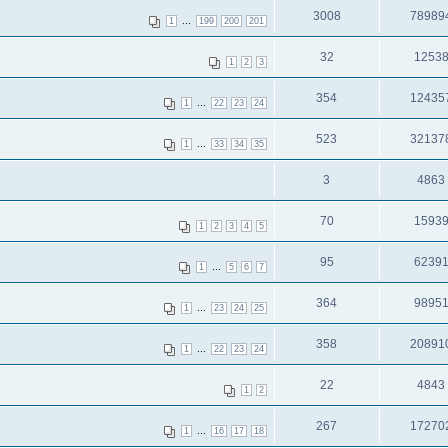
3008
78989
...
1
199
200
201
32
1253
1
2
3
354
12435
...
1
22
23
24
523
32137
...
1
33
34
35
3
4863
70
1593
1
2
3
4
5
95
6239
...
1
5
6
7
364
9895
...
1
23
24
25
358
20891
...
1
22
23
24
22
4843
1
2
267
17270
...
1
16
17
18