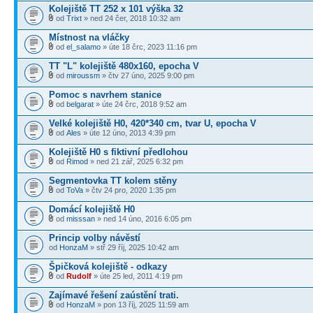
Kolejiště TT 252 x 101 výška 32
od
Trixt
» ned 24 čer, 2018 10:32 am
Místnost na vláčky
od
el_salamo
» úte 18 črc, 2023 11:16 pm
TT "L" kolejiště 480x160, epocha V
od
miroussm
» čtv 27 úno, 2025 9:00 pm
Pomoc s navrhem stanice
od
belgarat
» úte 24 črc, 2018 9:52 am
Velké kolejiště H0, 420*340 cm, tvar U, epocha V
od
Ales
» úte 12 úno, 2013 4:39 pm
Kolejiště H0 s fiktivní předlohou
od
Rimod
» ned 21 zář, 2025 6:32 pm
Segmentovka TT kolem stěny
od
ToVa
» čtv 24 pro, 2020 1:35 pm
Domácí kolejiště H0
od
misssan
» ned 14 úno, 2016 6:05 pm
Princip volby návěstí
od
HonzaM
» stř 29 říj, 2025 10:42 am
Špičková kolejiště - odkazy
od
Rudolf
» úte 25 led, 2011 4:19 pm
Zajímavé řešení zaústění trati.
od
HonzaM
» pon 13 říj, 2025 11:59 am