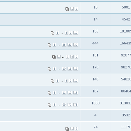
16
5001
1
2
14
4542
136
10100
...
1
8
9
10
444
16643
...
1
28
29
30
131
9207
...
1
7
8
9
178
9827
...
1
10
11
12
140
5482
...
1
8
9
10
187
8040
...
1
11
12
13
1060
31303
...
1
69
70
71
4
3532
24
1117
1
2