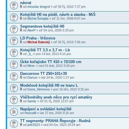
návrat
od
miroslav lengyel
» stř 06 říj, 2010 7:27 pm
Kolejiště H0 na půdě, návrh a stavba - MiŠ
od
Michal Šuhajda
» stř 11 čer, 2008 8:07 am
Segmentove kolejiště H0
od
AlexP
» stř 04 úno, 2026 5:33 pm
LD Praha - Vršovice
od
Michal Dalecký
» stř 30 říj, 2019 7:58 am
Kolejiště TT 3,5 x 3,7 m - Lb
od
_lt_
» pon 14 led, 2013 4:10 pm
Úzke koľajisko TT 410 x 72/100 cm
od
Mirec
» ned 03 dub, 2022 5:00 pm
Dancerovo TT 250×101×39
od
Dancer
» úte 24 lis, 2020 1:37 pm
Modelové kolejiště H0 ve tvaru L
od
Gene_Simmons
» pon 16 bře, 2015 9:32 pm
Vláčkodráhy aneb něco pro ryzí amatéry
od
Sandy
» stř 01 říj, 2025 12:07 pm
Napájení a ovládání kolejiště
od
HonzaM
» úte 27 led, 2026 9:26 am
TT segmenty: PRAHA Řeporyje - Rudná
od
petr2023
» ned 04 čer, 2023 10:24 am