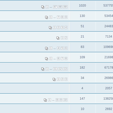
1020
53775
...
1
67
68
69
130
5345
...
1
7
8
9
51
2448
1
2
3
4
21
7134
1
2
83
10969
...
1
4
5
6
109
2169
...
1
6
7
8
182
6717
...
1
11
12
13
34
2698
1
2
3
4
2057
147
13825
...
1
8
9
10
10
2692