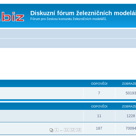
Diskuzní fórum železničních modelá
Fórum pro českou komunitu železničních modelářů.
ODPOVĚDI
ZOBRAZE
7
5019
ODPOVĚDI
ZOBRAZE
11
1228
187
7009
...
1
11
12
13