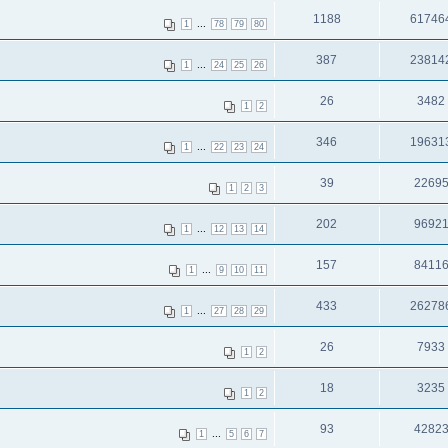
1188
61746
...
1
78
79
80
387
23814
...
1
24
25
26
26
3482
1
2
346
19631
...
1
22
23
24
39
2269
1
2
3
202
9692
...
1
12
13
14
157
8411
...
1
9
10
11
433
26278
...
1
27
28
29
26
7933
1
2
18
3235
1
2
93
4282
...
1
5
6
7