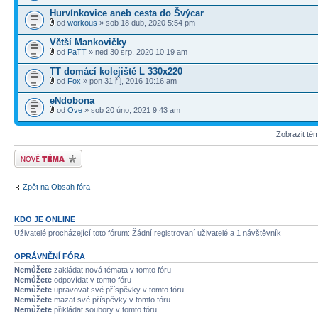
Hurvínkovice aneb cesta do Švýcar
od
workous
» sob 18 dub, 2020 5:54 pm
Větší Mankovičky
od
PaTT
» ned 30 srp, 2020 10:19 am
TT domácí kolejiště L 330x220
od
Fox
» pon 31 říj, 2016 10:16 am
eNdobona
od
Ove
» sob 20 úno, 2021 9:43 am
Zobrazit té
Odeslat nové téma
Zpět na Obsah fóra
KDO JE ONLINE
Uživatelé procházející toto fórum: Žádní registrovaní uživatelé a 1 návštěvník
OPRÁVNĚNÍ FÓRA
Nemůžete
zakládat nová témata v tomto fóru
Nemůžete
odpovídat v tomto fóru
Nemůžete
upravovat své příspěvky v tomto fóru
Nemůžete
mazat své příspěvky v tomto fóru
Nemůžete
přikládat soubory v tomto fóru