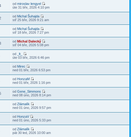
od
miroslav lengyel
4
úte 31 bře, 2026 4:10 pm
od
Michal Šuhajda
2
stř 25 bře, 2026 9:21 am
od
Michal Šuhajda
stř 18 bře, 2026 7:27 pm
od
Michal Dalecký
3
stř 04 bře, 2026 5:08 pm
od
_lt_
5
úte 03 bře, 2026 6:46 pm
od
Mirec
1
ned 01 bře, 2026 6:53 pm
od
HonzaM
6
ned 01 bře, 2026 1:16 pm
od
Gene_Simmons
6
ned 08 úno, 2026 8:14 pm
od
Zlámalík
ned 01 úno, 2026 9:57 pm
od
HonzaV
ned 01 úno, 2026 5:33 pm
od
Zlámalík
3
pát 30 led, 2026 10:00 am