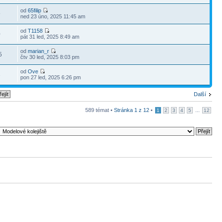
od
65filip
9
ned 23 úno, 2025 11:45 am
od
T1158
0
pát 31 led, 2025 8:49 am
od
marian_r
5
čtv 30 led, 2025 8:03 pm
od
Ove
3
pon 27 led, 2025 6:26 pm
Další
589 témat •
Stránka
1
z
12
•
...
1
2
3
4
5
12