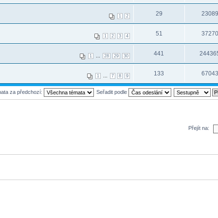
29
2308
1
2
51
3727
1
2
3
4
441
24436
...
1
28
29
30
133
6704
...
1
7
8
9
mata za předchozí:
Seřadit podle
Přejít na: