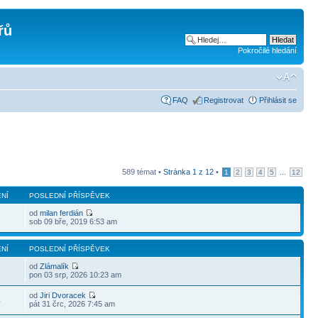
řů
Pokročilé hledání
FAQ
Registrovat
Přihlásit se
589 témat •
Stránka
1
z
12
•
...
1
2
3
4
5
12
NÍ
POSLEDNÍ PŘÍSPĚVEK
od
milan ferdián
3
sob 09 bře, 2019 6:53 am
NÍ
POSLEDNÍ PŘÍSPĚVEK
od
Zlámalík
pon 03 srp, 2026 10:23 am
od
Jiri Dvoracek
4
pát 31 črc, 2026 7:45 am