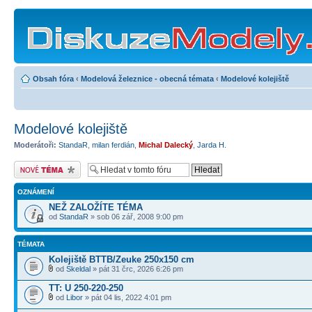
Obsah fóra
‹
Modelová železnice - obecná témata
‹
Modelové kolejiště
Modelové kolejiště
Moderátoři:
StandaR
,
milan ferdián
,
Michal Dalecký
,
Jarda H.
Odeslat nové téma
OZNÁMENÍ
NEŽ ZALOŽÍTE TÉMA
od
StandaR
» sob 06 zář, 2008 9:00 pm
TÉMATA
Kolejiště BTTB/Zeuke 250x150 cm
od
Skeldal
» pát 31 črc, 2026 6:26 pm
TT: U 250-220-250
od
Libor
» pát 04 lis, 2022 4:01 pm