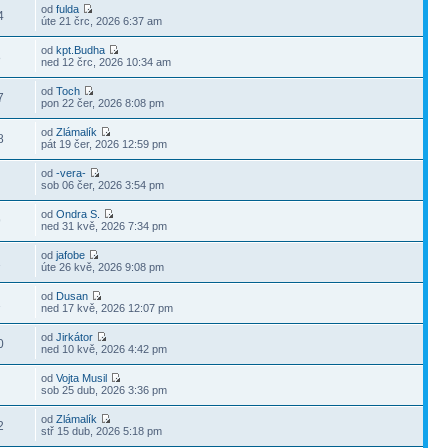
od
fulda
4
úte 21 črc, 2026 6:37 am
od
kpt.Budha
8
ned 12 črc, 2026 10:34 am
od
Toch
7
pon 22 čer, 2026 8:08 pm
od
Zlámalík
8
pát 19 čer, 2026 12:59 pm
od
-vera-
sob 06 čer, 2026 3:54 pm
od
Ondra S.
9
ned 31 kvě, 2026 7:34 pm
od
jafobe
1
úte 26 kvě, 2026 9:08 pm
od
Dusan
1
ned 17 kvě, 2026 12:07 pm
od
Jirkátor
0
ned 10 kvě, 2026 4:42 pm
od
Vojta Musil
sob 25 dub, 2026 3:36 pm
od
Zlámalík
2
stř 15 dub, 2026 5:18 pm