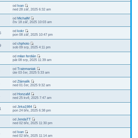
od
Ivan
ned 28 zář, 2025 6:32 am
od
MichalM
čtv 18 zář, 2025 10:03 am
od
kokr
5
pon 08 zář, 2025 10:47 pm
od
chphoto
9
sob 09 srp, 2025 4:11 pm
od
milan ferdián
7
pát 08 srp, 2025 11:39 am
od
Trainmaniak
6
úte 03 čer, 2025 5:33 am
od
Zlámalík
6
ned 01 čer, 2025 9:32 am
od
HonzaM
4
ned 25 kvě, 2025 7:47 am
od
Jirka1984
1
pon 24 bře, 2025 6:38 pm
od
JendaTT
ned 02 bře, 2025 11:30 pm
od
Ivan
0
ned 02 bře, 2025 11:14 am