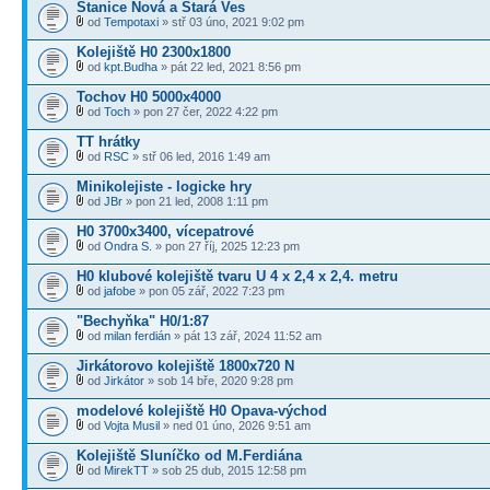
Stanice Nová a Stará Ves
od
Tempotaxi
» stř 03 úno, 2021 9:02 pm
Kolejiště H0 2300x1800
od
kpt.Budha
» pát 22 led, 2021 8:56 pm
Tochov H0 5000x4000
od
Toch
» pon 27 čer, 2022 4:22 pm
TT hrátky
od
RSC
» stř 06 led, 2016 1:49 am
Minikolejiste - logicke hry
od
JBr
» pon 21 led, 2008 1:11 pm
H0 3700x3400, vícepatrové
od
Ondra S.
» pon 27 říj, 2025 12:23 pm
H0 klubové kolejiště tvaru U 4 x 2,4 x 2,4. metru
od
jafobe
» pon 05 zář, 2022 7:23 pm
"Bechyňka" H0/1:87
od
milan ferdián
» pát 13 zář, 2024 11:52 am
Jirkátorovo kolejiště 1800x720 N
od
Jirkátor
» sob 14 bře, 2020 9:28 pm
modelové kolejiště H0 Opava-východ
od
Vojta Musil
» ned 01 úno, 2026 9:51 am
Kolejiště Sluníčko od M.Ferdiána
od
MirekTT
» sob 25 dub, 2015 12:58 pm