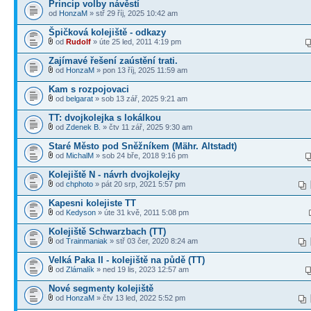
Princip volby návěstí
od
HonzaM
» stř 29 říj, 2025 10:42 am
Špičková kolejiště - odkazy
od
Rudolf
» úte 25 led, 2011 4:19 pm
Zajímavé řešení zaústění trati.
od
HonzaM
» pon 13 říj, 2025 11:59 am
Kam s rozpojovaci
od
belgarat
» sob 13 zář, 2025 9:21 am
TT: dvojkolejka s lokálkou
od
Zdenek B.
» čtv 11 zář, 2025 9:30 am
Staré Město pod Sněžníkem (Mähr. Altstadt)
od
MichalM
» sob 24 bře, 2018 9:16 pm
Kolejiště N - návrh dvojkolejky
od
chphoto
» pát 20 srp, 2021 5:57 pm
Kapesni kolejiste TT
od
Kedyson
» úte 31 kvě, 2011 5:08 pm
Kolejiště Schwarzbach (TT)
od
Trainmaniak
» stř 03 čer, 2020 8:24 am
Velká Paka II - kolejiště na půdě (TT)
od
Zlámalík
» ned 19 lis, 2023 12:57 am
Nové segmenty kolejiště
od
HonzaM
» čtv 13 led, 2022 5:52 pm