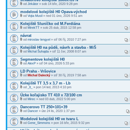
od
Jirkátor
» sob 14 bře, 2020 9:28 pm
modelové kolejiště H0 Opava-východ
od
Vojta Musil
» ned 01 úno, 2026 9:51 am
Kolejiště Sluníčko od M.Ferdiána
od
MirekTT
» sob 25 dub, 2015 12:58 pm
návrat
od
miroslav lengyel
» stř 06 říj, 2010 7:27 pm
Kolejiště H0 na půdě, návrh a stavba - MiŠ
od
Michal Šuhajda
» stř 11 čer, 2008 8:07 am
Segmentove kolejiště H0
od
AlexP
» stř 04 úno, 2026 5:33 pm
LD Praha - Vršovice
od
Michal Dalecký
» stř 30 říj, 2019 7:58 am
Kolejiště TT 3,5 x 3,7 m - Lb
od
_lt_
» pon 14 led, 2013 4:10 pm
Úzke koľajisko TT 410 x 72/100 cm
od
Mirec
» ned 03 dub, 2022 5:00 pm
Dancerovo TT 250×101×39
od
Dancer
» úte 24 lis, 2020 1:37 pm
Modelové kolejiště H0 ve tvaru L
od
Gene_Simmons
» pon 16 bře, 2015 9:32 pm