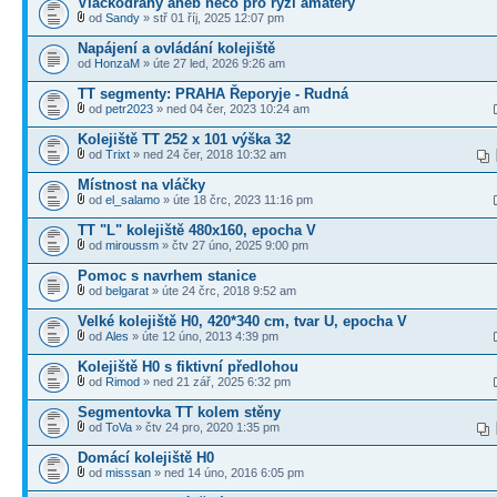
Vláčkodráhy aneb něco pro ryzí amatéry
od
Sandy
» stř 01 říj, 2025 12:07 pm
Napájení a ovládání kolejiště
od
HonzaM
» úte 27 led, 2026 9:26 am
TT segmenty: PRAHA Řeporyje - Rudná
od
petr2023
» ned 04 čer, 2023 10:24 am
Kolejiště TT 252 x 101 výška 32
od
Trixt
» ned 24 čer, 2018 10:32 am
Místnost na vláčky
od
el_salamo
» úte 18 črc, 2023 11:16 pm
TT "L" kolejiště 480x160, epocha V
od
miroussm
» čtv 27 úno, 2025 9:00 pm
Pomoc s navrhem stanice
od
belgarat
» úte 24 črc, 2018 9:52 am
Velké kolejiště H0, 420*340 cm, tvar U, epocha V
od
Ales
» úte 12 úno, 2013 4:39 pm
Kolejiště H0 s fiktivní předlohou
od
Rimod
» ned 21 zář, 2025 6:32 pm
Segmentovka TT kolem stěny
od
ToVa
» čtv 24 pro, 2020 1:35 pm
Domácí kolejiště H0
od
misssan
» ned 14 úno, 2016 6:05 pm