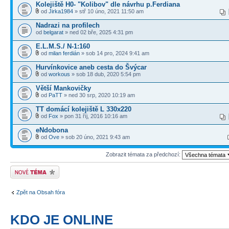
Kolejiště H0- "Kolibov" dle návrhu p.Ferdiana
od
Jirka1984
» stř 10 úno, 2021 11:50 am
Nadrazi na profilech
od
belgarat
» ned 02 bře, 2025 4:31 pm
E.L.M.S./ N-1:160
od
milan ferdián
» sob 14 pro, 2024 9:41 am
Hurvínkovice aneb cesta do Švýcar
od
workous
» sob 18 dub, 2020 5:54 pm
Větší Mankovičky
od
PaTT
» ned 30 srp, 2020 10:19 am
TT domácí kolejiště L 330x220
od
Fox
» pon 31 říj, 2016 10:16 am
eNdobona
od
Ove
» sob 20 úno, 2021 9:43 am
Zobrazit témata za předchozí:
Odeslat nové téma
Zpět na Obsah fóra
KDO JE ONLINE