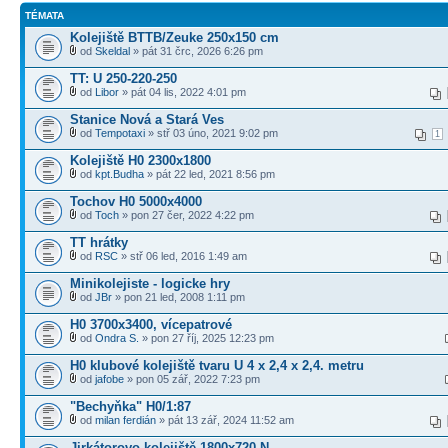
TÉMATA
Kolejiště BTTB/Zeuke 250x150 cm
od
Skeldal
» pát 31 črc, 2026 6:26 pm
TT: U 250-220-250
od
Libor
» pát 04 lis, 2022 4:01 pm
Stanice Nová a Stará Ves
od
Tempotaxi
» stř 03 úno, 2021 9:02 pm
1
Kolejiště H0 2300x1800
od
kpt.Budha
» pát 22 led, 2021 8:56 pm
Tochov H0 5000x4000
od
Toch
» pon 27 čer, 2022 4:22 pm
TT hrátky
od
RSC
» stř 06 led, 2016 1:49 am
Minikolejiste - logicke hry
od
JBr
» pon 21 led, 2008 1:11 pm
H0 3700x3400, vícepatrové
od
Ondra S.
» pon 27 říj, 2025 12:23 pm
H0 klubové kolejiště tvaru U 4 x 2,4 x 2,4. metru
od
jafobe
» pon 05 zář, 2022 7:23 pm
"Bechyňka" H0/1:87
od
milan ferdián
» pát 13 zář, 2024 11:52 am
Jirkátorovo kolejiště 1800x720 N