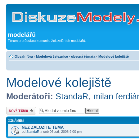
modelářů
Fórum pro českou komunitu železničních modelářů.
Obsah fóra
‹
Modelová železnice - obecná témata
‹
Modelové kolejiště
Modelové kolejiště
Moderátoři:
StandaR
,
milan ferdiá
Odeslat nové téma
OZNÁMENÍ
NEŽ ZALOŽÍTE TÉMA
od
StandaR
» sob 06 zář, 2008 9:00 pm