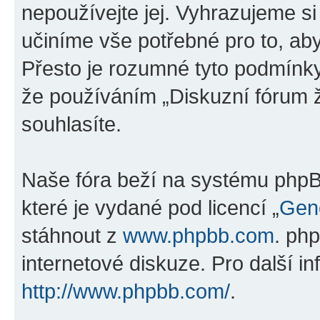
nepoužívejte jej. Vyhrazujeme si
učiníme vše potřebné pro to, ab
Přesto je rozumné tyto podmínk
že používáním „Diskuzní fórum ž
souhlasíte.
Naše fóra beží na systému phpBB
které je vydané pod licencí „
Gene
stáhnout z
www.phpbb.com
. ph
internetové diskuze. Pro další i
http://www.phpbb.com/
.