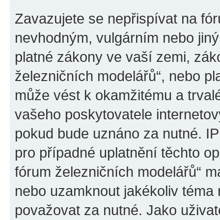
Zavazujete se nepřispívat na fó
nevhodným, vulgárním nebo jiný
platné zákony ve vaší zemi, záko
železničních modelářů“, nebo pl
může vést k okamžitému a trval
vašeho poskytovatele internetový
pokud bude uznáno za nutné. IP
pro případné uplatnění těchto op
fórum železničních modelářů“ má
nebo uzamknout jakékoliv téma 
považovat za nutné. Jako uživat